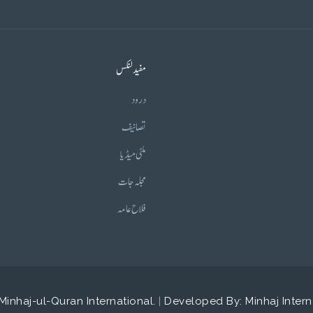
مفید لنکس
درود
تصانیف
ملٹی میڈیا
مجلہ جات
فلاح عامہ
Minhaj-ul-Quran International.
|
Developed By: Minhaj Intern