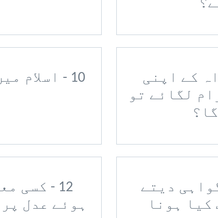
ے؟
اہ کے اپنی
10 - اسلام میں چوری کی کیا سزا ہے؟
ام لگائے تو
گا؟
 گواہی دیتے
12 - کسی 
 کیا ہونا
ہوئے عدل پر 