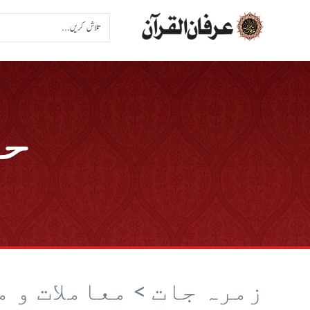
حد
زمرہ جات >
معاملات و 