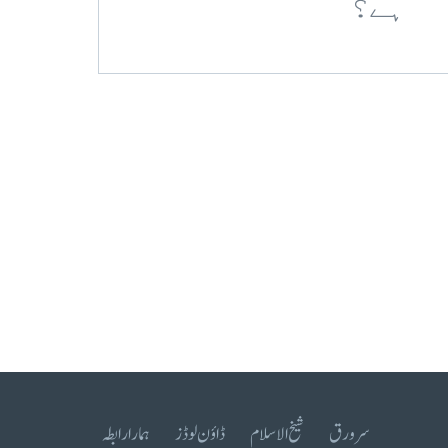
ہے؟
سرورق
شیخ الاسلام
ڈاؤن لوڈز
ہمارا رابطہ