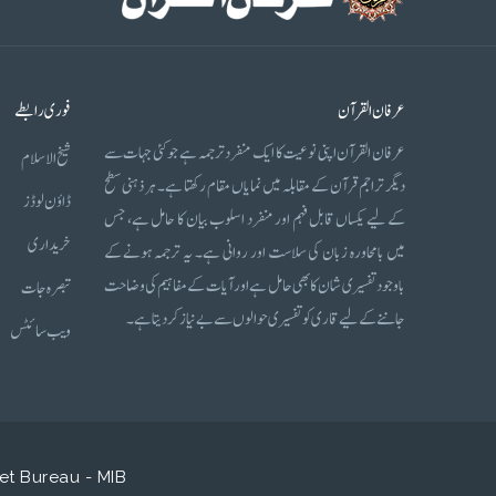
عرفان القرآن
فوری رابطے
عرفان القرآن اپنی نوعیت کا ایک منفرد ترجمہ ہے جو کئی جہات سے
شیخ الاسلام
دیگر تراجم قرآن کے مقابلہ میں نمایاں مقام رکھتا ہے۔ ہر ذہنی سطح
ڈاؤن لوڈز
کے لیے یکساں قابل فہم اور منفرد اسلوب بیان کا حامل ہے، جس
خریداری
میں بامحاورہ زبان کی سلاست اور روانی ہے۔ یہ ترجمہ ہونے کے
باوجود تفسیری شان کا بھی حامل ہے اور آیات کے مفاہیم کی وضاحت
تبصرہ جات
جاننے کے لیے قاری کو تفسیری حوالوں سے بے نیاز کر دیتا ہے۔
ویب سائٹس
et Bureau - MIB