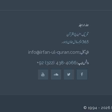
ہمارا رابطہ
تحریکِ منہاج القرآن
365 ایم، ماڈل ٹاؤن لاہور
ای میل :
info@irfan-ul-quran.com
واٹس ایپ :
4066-438 (322) 92+
© 1994 - 2026 