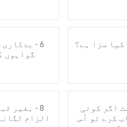
6 - بدکاری
گواہوں ک
عث اگر کوئی
8 - بغیر ث
 کرے تو اُس
الزام لگانے 