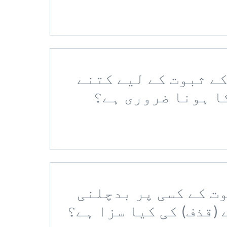
 کے ثبوت کے لیے کتنے
ا ہونا ضروری ہے؟
بوت کے کسی پر بدچلنی
(قذف) کی کیا سزا ہے؟