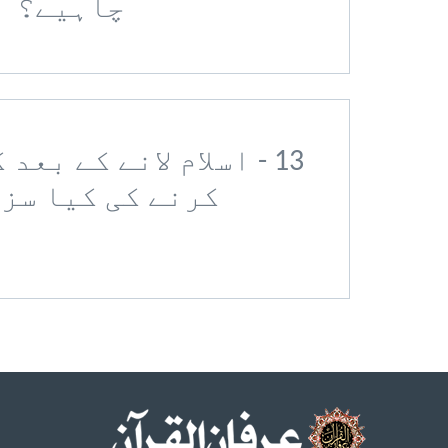
چاہیے؟
13 - اسلام لانے کے بع
کرنے کی کیا سز