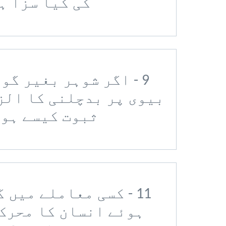
کی کیا سزا ہ
9 - اگر شوہر بغیر گو
بیوی پر بدچلنی کا الز
ثبوت کیسے ہو
11 - کسی معاملے میں
ہوئے انسان کا محرک