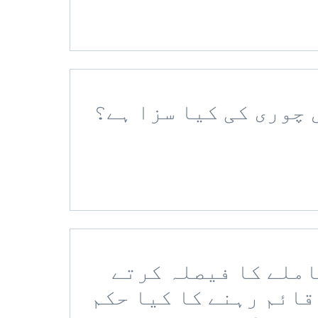
معاملے کا فیصلہ کرتے
قائم رہنے کا کیا حکم