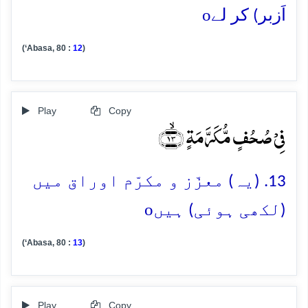
o
اَزبر) کر لے
(‘Abasa, 80 :
12
)
Play
Copy
فِیۡ صُحُفٍ مُّکَرَّمَۃٍ ﴿ۙ۱۳﴾
13. (یہ) معزّز و مکرّم اوراق میں
o
(لکھی ہوئی) ہیں
(‘Abasa, 80 :
13
)
Play
Copy