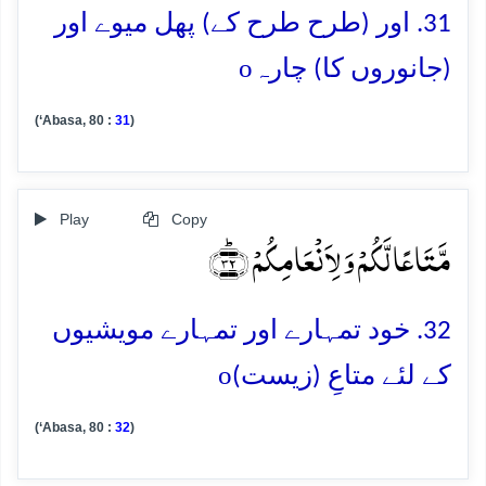
31. اور (طرح طرح کے) پھل میوے اور
o
(جانوروں کا) چارہ
(‘Abasa, 80 :
31
)
Play
Copy
مَّتَاعًا لَّکُمۡ وَ لِاَنۡعَامِکُمۡ ﴿ؕ۳۲﴾
32. خود تمہارے اور تمہارے مویشیوں
o
کے لئے متاعِ (زیست)
(‘Abasa, 80 :
32
)