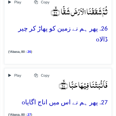
Play
Copy
ثُمَّ شَقَقۡنَا الۡاَرۡضَ شَقًّا ﴿ۙ۲۶﴾
26. پھر ہم نے زمین کو پھاڑ کر چیر
o
ڈالا
(‘Abasa, 80 :
26
)
Play
Copy
فَاَنۡۢبَتۡنَا فِیۡہَا حَبًّا ﴿ۙ۲۷﴾
o
27. پھر ہم نے اس میں اناج اگایا
(‘Abasa, 80 :
27
)