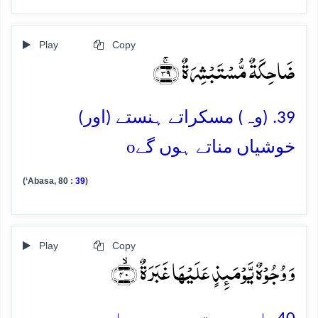
Play
Copy
ضَاحِکَۃٌ مُّسۡتَبۡشِرَۃٌ ﴿ۚ۳۹﴾
39. (وہ) مسکراتے ہنستے (اور)
o
خوشیاں مناتے ہوں گے
(‘Abasa, 80 :
39
)
Play
Copy
وَ وُجُوۡہٌ یَّوۡمَئِذٍ عَلَیۡہَا غَبَرَۃٌ ﴿ۙ۴۰﴾