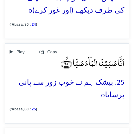
o
کی طرف دیکھے (اور غور کرے)
(‘Abasa, 80 :
24
)
Play
Copy
اَنَّا صَبَبۡنَا الۡمَآءَ صَبًّا ﴿ۙ۲۵﴾
25. بیشک ہم نے خوب زور سے پانی
o
برسایا
(‘Abasa, 80 :
25
)