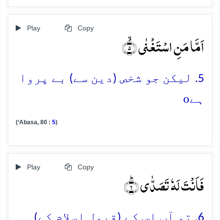
Play
Copy
اَمَّا مَنِ اسۡتَغۡنٰی ۙ﴿۵﴾
5. لیکن جو شخص (دین سے) بے پروا
o
ہے
(‘Abasa, 80 :
5
)
Play
Copy
فَاَنۡتَ لَہٗ تَصَدّٰی ؕ﴿۶﴾
6. تو آپ اس کے (قبولِ اسلام کے)