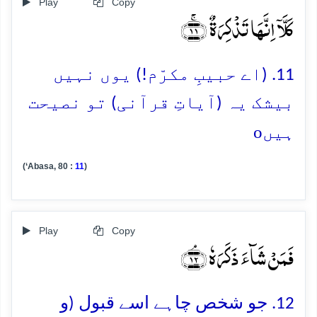
Play
Copy
کَلَّاۤ اِنَّہَا تَذۡکِرَۃٌ ﴿ۚ۱۱﴾
11. (اے حبیبِ مکرّم!) یوں نہیں
بیشک یہ (آیاتِ قرآنی) تو نصیحت
o
ہیں
(‘Abasa, 80 :
11
)
Play
Copy
فَمَنۡ شَآءَ ذَکَرَہٗ ﴿ۘ۱۲﴾
12. جو شخص چاہے اسے قبول (و