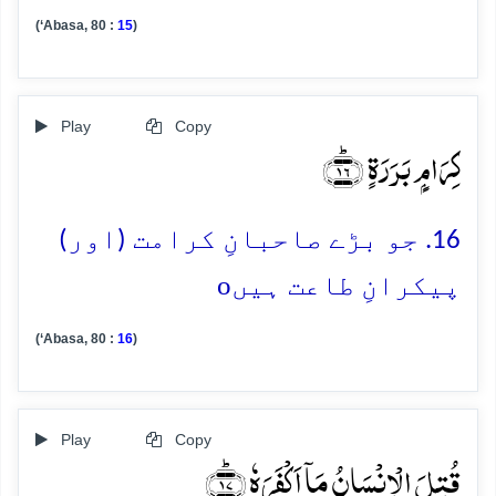
(‘Abasa, 80 :
15
)
Play
Copy
کِرَامٍۭ بَرَرَۃٍ ﴿ؕ۱۶﴾
16. جو بڑے صاحبانِ کرامت (اور)
o
پیکرانِ طاعت ہیں
(‘Abasa, 80 :
16
)
Play
Copy
قُتِلَ الۡاِنۡسَانُ مَاۤ اَکۡفَرَہٗ ﴿ؕ۱۷﴾