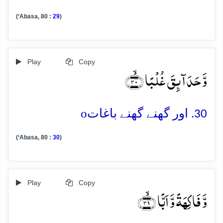
(‘Abasa, 80 :
29
)
Play
Copy
وَّ حَدَآئِقَ غُلۡبًا ﴿ۙ۳۰﴾
o
30. اور گھنے گھنے باغات
(‘Abasa, 80 :
30
)
Play
Copy
وَّ فَاکِہَۃً وَّ اَبًّا ﴿ۙ۳۱﴾