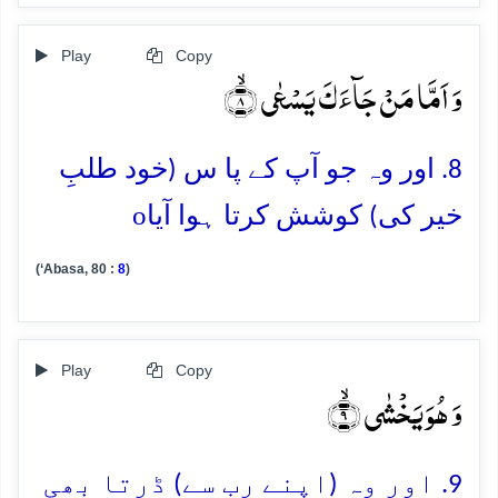
Play
Copy
وَ اَمَّا مَنۡ جَآءَکَ یَسۡعٰی ۙ﴿۸﴾
8. اور وہ جو آپ کے پا س (خود طلبِ
o
خیر کی) کوشش کرتا ہوا آیا
(‘Abasa, 80 :
8
)
Play
Copy
وَ ہُوَ یَخۡشٰی ۙ﴿۹﴾
9. اور وہ (اپنے رب سے) ڈرتا بھی