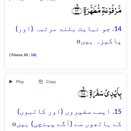
مَّرۡفُوۡعَۃٍ مُّطَہَّرَۃٍۭ ﴿ۙ۱۴﴾
14. جو نہایت بلند مرتبہ (اور)
o
پاکیزہ ہیں
(‘Abasa, 80 :
14
)
Play
Copy
بِاَیۡدِیۡ سَفَرَۃٍ ﴿ۙ۱۵﴾
15. ایسے سفیروں (اور کاتبوں)
o
کے ہاتھوں سے (آگے پہنچی) ہیں