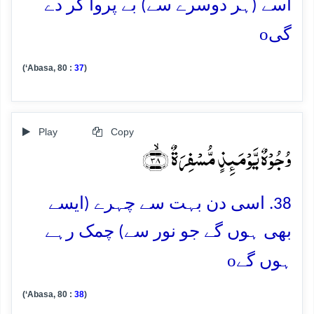
اسے (ہر دوسرے سے) بے پروا کر دے
o
گی
(‘Abasa, 80 :
37
)
Play
Copy
وُجُوۡہٌ یَّوۡمَئِذٍ مُّسۡفِرَۃٌ ﴿ۙ۳۸﴾
38. اسی دن بہت سے چہرے (ایسے
بھی ہوں گے جو نور سے) چمک رہے
o
ہوں گے
(‘Abasa, 80 :
38
)