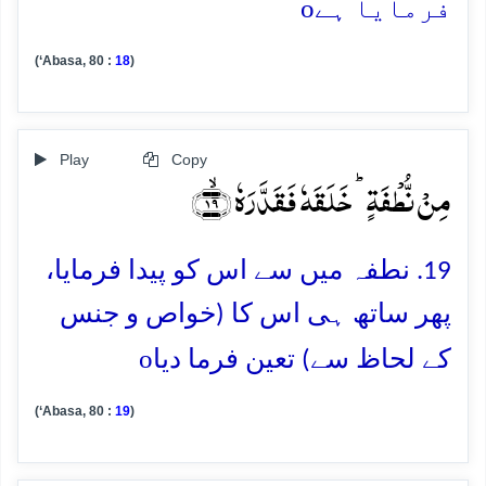
o
فرمایا ہے
(‘Abasa, 80 :
18
)
Play
Copy
مِنۡ نُّطۡفَۃٍ ؕ خَلَقَہٗ فَقَدَّرَہٗ ﴿ۙ۱۹﴾
19. نطفہ میں سے اس کو پیدا فرمایا،
پھر ساتھ ہی اس کا (خواص و جنس
o
کے لحاظ سے) تعین فرما دیا
(‘Abasa, 80 :
19
)