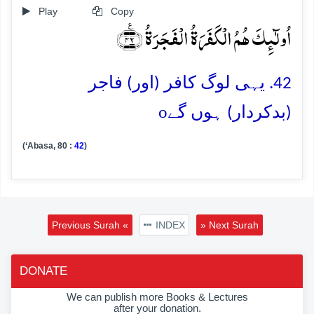
Play
Copy
اُولٰٓئِکَ ہُمُ الۡکَفَرَۃُ الۡفَجَرَۃُ ﴿٪۴۲﴾
42. یہی لوگ کافر (اور) فاجر
o
(بدکردار) ہوں گے
(‘Abasa, 80 :
42
)
Previous Surah «
INDEX
» Next Surah
DONATE
We can publish more Books & Lectures
after your donation.