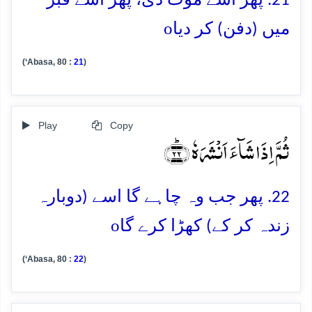
21. پھر اسے موت دی، پھر اسے قبر
o
میں (دفن) کر دیا
(‘Abasa, 80 :
21
)
Play
Copy
ثُمَّ اِذَا شَآءَ اَنۡشَرَہٗ ﴿ؕ۲۲﴾
22. پھر جب وہ چاہے گا اسے (دوبارہ
o
زندہ کر کے) کھڑا کرے گا
(‘Abasa, 80 :
22
)