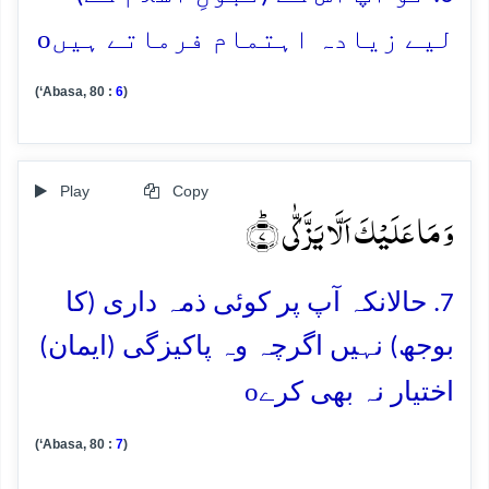
o
لیے زیادہ اہتمام فرماتے ہیں
(‘Abasa, 80 :
6
)
Play
Copy
وَ مَا عَلَیۡکَ اَلَّا یَزَّکّٰی ؕ﴿۷﴾
7. حالانکہ آپ پر کوئی ذمہ داری (کا
بوجھ) نہیں اگرچہ وہ پاکیزگی (ایمان)
o
اختیار نہ بھی کرے
(‘Abasa, 80 :
7
)