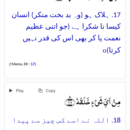
17. ہلاک ہو (وہ بد بخت منکر) انسان
کیسا نا شکرا ہے (جو اتنی عظیم
نعمت پا کر بھی اس کی قدر نہیں
o
کرتا)
(‘Abasa, 80 :
17
)
Play
Copy
مِنۡ اَیِّ شَیۡءٍ خَلَقَہٗ ﴿ؕ۱۸﴾
18. اللہ نے اسے کس چیز سے پیدا