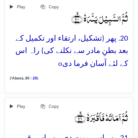
Play
Copy
ثُمَّ السَّبِیۡلَ یَسَّرَہٗ ﴿ۙ۲۰﴾
20. پھر (تشکیل، ارتقاء اور تکمیل کے
بعد بطنِ مادر سے نکلنے کی) راہ اس
o
کے لئے آسان فرما دی
(‘Abasa, 80 :
20
)
Play
Copy
ثُمَّ اَمَاتَہٗ فَاَقۡبَرَہٗ ﴿ۙ۲۱﴾