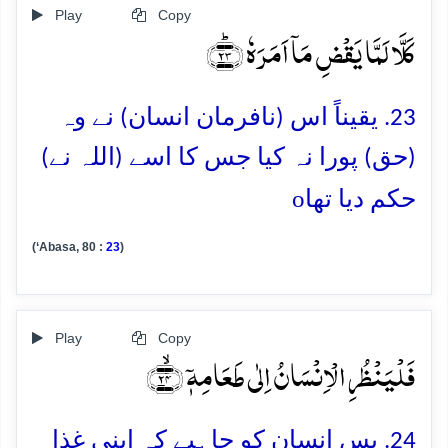
Play
Copy
کَلَّا لَمَّا یَقۡضِ مَاۤ اَمَرَہٗ ﴿ؕ۲۳﴾
23. یقیناً اس (نافرمان انسان) نے وہ
(حق) پورا نہ کیا جس کا اسے (اللہ نے)
o
حکم دیا تھا
(‘Abasa, 80 :
23
)
Play
Copy
فَلۡیَنۡظُرِ الۡاِنۡسَانُ اِلٰی طَعَامِہٖۤ ﴿ۙ۲۴﴾
24. پس انسان کو چاہیے کہ اپنی غذا