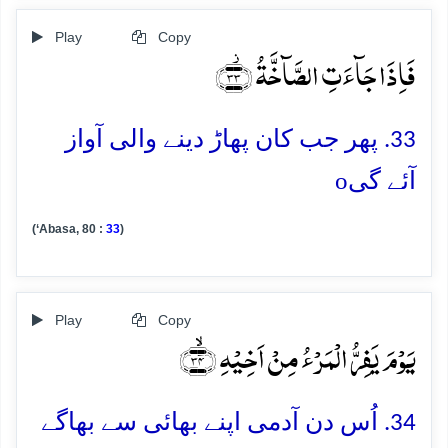
Play
Copy
فَاِذَا جَآءَتِ الصَّآخَّۃُ ﴿۫۳۳﴾
33. پھر جب کان پھاڑ دینے والی آواز
o
آئے گی
(‘Abasa, 80 :
33
)
Play
Copy
یَوۡمَ یَفِرُّ الۡمَرۡءُ مِنۡ اَخِیۡہِ ﴿ۙ۳۴﴾
34. اُس دن آدمی اپنے بھائی سے بھاگے