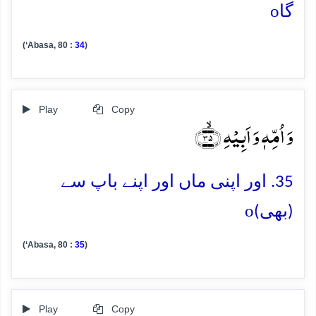
o
گا
(‘Abasa, 80 :
34
)
Play
Copy
وَ اُمِّہٖ وَ اَبِیۡہِ ﴿ۙ۳۵﴾
35. اور اپنی ماں اور اپنے باپ سے
o
(بھی)
(‘Abasa, 80 :
35
)
Play
Copy