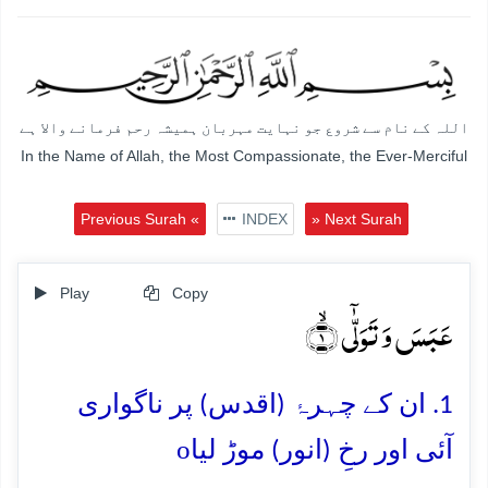
اللہ کے نام سے شروع جو نہایت مہربان ہمیشہ رحم فرمانے والا ہے
In the Name of Allah, the Most Compassionate, the Ever-Merciful
Previous Surah «
INDEX
» Next Surah
Play
Copy
عَبَسَ وَ تَوَلّٰۤی ۙ﴿۱﴾
1. ان کے چہرۂ (اقدس) پر ناگواری
o
آئی اور رخِ (انور) موڑ لیا