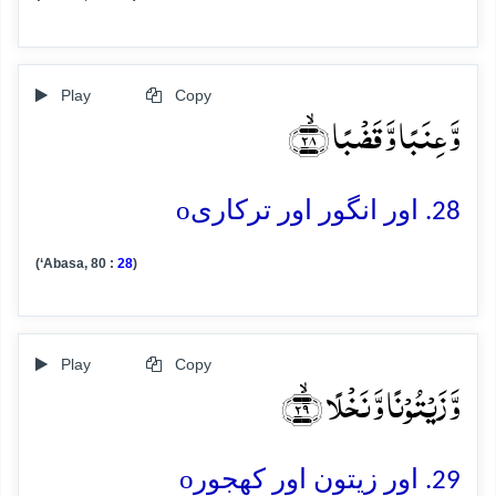
Play
Copy
وَّ عِنَبًا وَّ قَضۡبًا ﴿ۙ۲۸﴾
o
28. اور انگور اور ترکاری
(‘Abasa, 80 :
28
)
Play
Copy
وَّ زَیۡتُوۡنًا وَّ نَخۡلًا ﴿ۙ۲۹﴾
o
29. اور زیتون اور کھجور