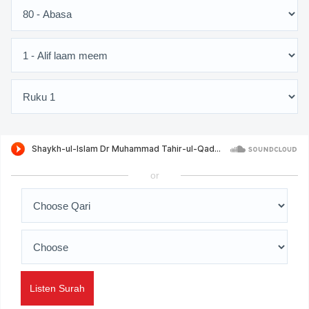
or
Listen Surah