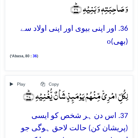
وَ صَاحِبَتِہٖ وَ بَنِیۡہِ ﴿ؕ۳۶﴾
36. اور اپنی بیوی اور اپنی اولاد سے
o
(بھی)
(‘Abasa, 80 :
36
)
Play
Copy
لِکُلِّ امۡرِیًٴ مِّنۡہُمۡ یَوۡمَئِذٍ شَاۡنٌ یُّغۡنِیۡہِ ﴿ؕ۳۷﴾
37. اس دن ہر شخص کو ایسی
(پریشان کن) حالت لاحق ہوگی جو