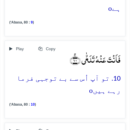
o
ہے
(‘Abasa, 80 :
9
)
Play
Copy
فَاَنۡتَ عَنۡہُ تَلَہّٰی ﴿ۚ۱۰﴾
10. تو آپ اُس سے بے توجہی فرما
o
رہے ہیں
(‘Abasa, 80 :
10
)