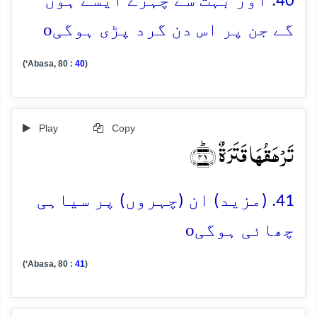
40. اور بہت سے چہرے ایسے ہوں
o
گے جن پر اس دن گرد پڑی ہوگی
(‘Abasa, 80 :
40
)
Play
Copy
تَرۡہَقُہَا قَتَرَۃٌ ﴿ؕ۴۱﴾
41. (مزید) ان (چہروں) پر سیاہی
o
چھائی ہوگی
(‘Abasa, 80 :
41
)