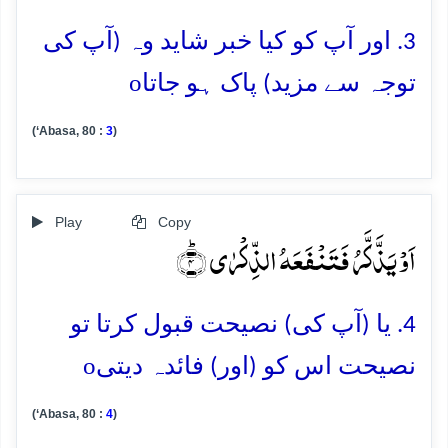
3. اور آپ کو کیا خبر شاید وہ (آپ کی
o
توجہ سے مزید) پاک ہو جاتا
(‘Abasa, 80 :
3
)
Play
Copy
اَوۡ یَذَّکَّرُ فَتَنۡفَعَہُ الذِّکۡرٰی ؕ﴿۴﴾
4. یا (آپ کی) نصیحت قبول کرتا تو
o
نصیحت اس کو (اور) فائدہ دیتی
(‘Abasa, 80 :
4
)