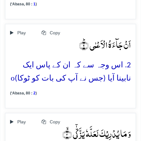
(‘Abasa, 80 :
1
)
Play
Copy
اَنۡ جَآءَہُ الۡاَعۡمٰی ؕ﴿۲﴾
2. اس وجہ سے کہ ان کے پاس ایک
o
نابینا آیا (جس نے آپ کی بات کو ٹوکا)
(‘Abasa, 80 :
2
)
Play
Copy
وَ مَا یُدۡرِیۡکَ لَعَلَّہٗ یَزَّکّٰۤی ۙ﴿۳﴾