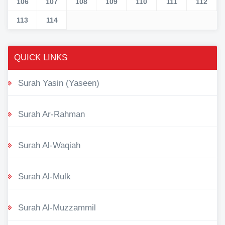
106
107
108
109
110
111
112
113
114
QUICK LINKS
Surah Yasin (Yaseen)
Surah Ar-Rahman
Surah Al-Waqiah
Surah Al-Mulk
Surah Al-Muzzammil