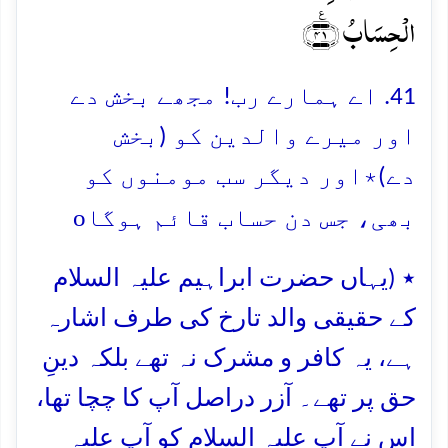
الۡحِسَابُ ﴿٪۴۱﴾
41. اے ہمارے رب! مجھے بخش دے
اور میرے والدین کو (بخش
دے)٭اور دیگر سب مومنوں کو
o
بھی، جس دن حساب قائم ہوگا
٭ (یہاں حضرت ابراہیم علیہ السلام
کے حقیقی والد تارخ کی طرف اشارہ
ہے، یہ کافر و مشرک نہ تھے بلکہ دینِ
حق پر تھے۔ آزر دراصل آپ کا چچا تھا،
اس نے آپ علیہ السلام کو آپ علیہ