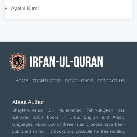
Ayatul Kursi
HOME
TRANSLATOR
DOWNLOADS
CONTACT US
About Author
Shaykh-ul-Islam Dr. Muhammad Tahir-ul-Qadri has
authored 1000 books in Urdu, English and Arabic
languages. About 650 of these Islamic books have been
published so far. His books are available for free reading