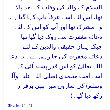
السلام کے والد کی وفات کے بعد پالا
تھا، اس لئے اسے عرفاً باپ کہا گیا ہے،
وہ مشرک تھا اور آپ کو اس کے لئے
دعائے مغفرت سے روک دیا گیا تھا
جبکہ یہاں حقیقی والدین کے لئے
دعائے مغفرت کی جا رہی ہے۔ یہ دعا
اللہ تعالیٰ کو اس قدر پسند آئی کہ
اسے امتِ محمدی (صلی اللہ علیہ وآلہ
وسلم) کی نمازوں میں بھی برقرار
رکھ دیا گیا۔)
(
, 14 : 41)
Ibrahim