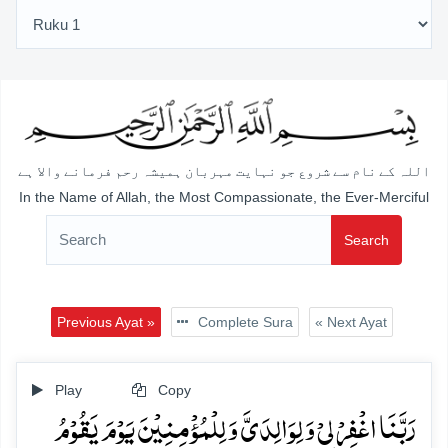
اللہ کے نام سے شروع جو نہایت مہربان ہمیشہ رحم فرمانے والا ہے
In the Name of Allah, the Most Compassionate, the Ever-Merciful
Search
Previous Ayat »
Complete Sura
« Next Ayat
Play
Copy
رَبَّنَا اغۡفِرۡ لِیۡ وَ لِوَالِدَیَّ وَ لِلۡمُؤۡمِنِیۡنَ یَوۡمَ یَقُوۡمُ