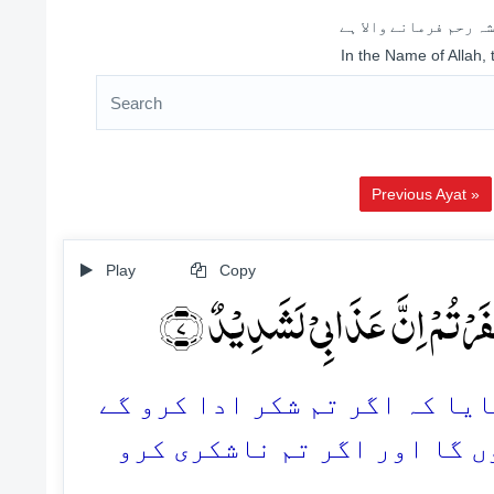
ہ رحم فرمانے والا ہے
In the Name of Allah,
Previous Ayat »
Play
Copy
کَفَرۡتُمۡ اِنَّ عَذَابِیۡ لَشَدِیۡدٌ ﴿۷
7.  کہ اگر تم شکر ادا کرو گے
ں گا اور اگر تم ناشکری کرو