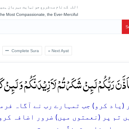
اللہ کے نام سے شروع جو نہایت مہربان ہمیش
 the Most Compassionate, the Ever-Merciful
S
Complete Sura
« Next Ayat
تَاَذَّنَ رَبُّکُمۡ لَئِنۡ شَکَرۡتُمۡ لَاَزِیۡدَنَّکُمۡ وَ لَئِنۡ 
(یاد کرو) جب تمہارے رب نے آگاہ فرمایا
ں تم پر (نعمتوں میں) ضرور اضافہ کرو