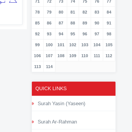
گے تو
71
72
73
74
75
76
77
78
79
80
81
82
83
84
85
86
87
88
89
90
91
92
93
94
95
96
97
98
99
100
101
102
103
104
105
106
107
108
109
110
111
112
113
114
QUICK LINKS
Surah Yasin (Yaseen)
Surah Ar-Rahman