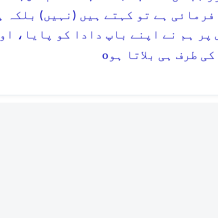
فرمائی ہے تو کہتے ہیں (نہیں) بلکہ ہ
 پر ہم نے اپنے باپ دادا کو پایا، او
o
کی طرف ہی بلاتا ہو