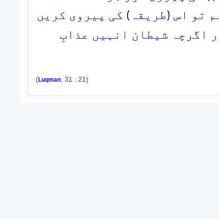
م تو اس (طریقہ) کی پیروی کریں
ر اگرچہ شیطان انہیں عذابِ
(
, 31 : 21)
Luqman