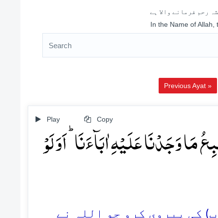
ہ رحم فرمانے والا ہے
In the Name of Allah,
Previous Ayat »
Play
Copy
َبِعُ مَا وَجَدۡنَا عَلَیۡہِ اٰبَآءَنَا ؕ اَوَ لَوۡ
21. کی پیروی کرو جو اللہ نے