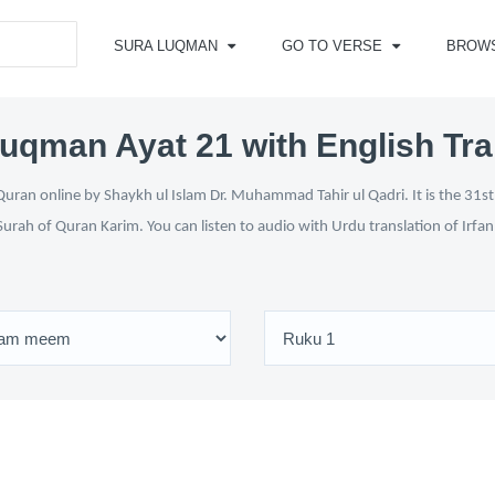
SURA LUQMAN
GO TO VERSE
BROW
uqman Ayat 21 with English Tra
ran online by Shaykh ul Islam Dr. Muhammad Tahir ul Qadri. It is the 31st 
Surah of Quran Karim. You can listen to audio with Urdu translation of Irfa