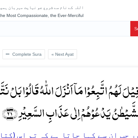
اللہ کے نام سے شروع جو نہایت مہربان ہمیش
 the Most Compassionate, the Ever-Merciful
S
Complete Sura
« Next Ayat
قِیۡلَ لَہُمُ اتَّبِعُوۡا مَاۤ اَنۡزَلَ اللّٰہُ قَالُوۡا بَلۡ نَتّ
لشَّیۡطٰنُ یَدۡعُوۡہُمۡ اِلٰی عَذَابِ السَّعِیۡرِ ﴿۲۱
 جب ان سے کہا جاتا ہے کہ تم اس (کتاب) 