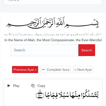
اللہ کے نام سے شروع جو نہایت مہربان ہمیشہ رحم فرمانے والا ہے
In the Name of Allah, the Most Compassionate, the Ever-Merciful
Search
Previous Ayat »
Complete Sura
« Next Ayat
Play
Copy
لِّتَسۡلُکُوۡا مِنۡہَا سُبُلًا فِجَاجًا ﴿٪۲۰﴾