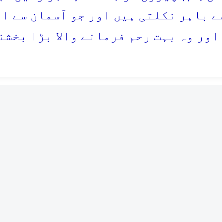
ے باہر نکلتی ہیں اور جو آسمان سے ات
اور وہ بہت رحم فرمانے والا بڑا بخشنے