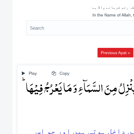
ہ رحم فرمانے والا ہے
In the Name of Allah,
Previous Ayat »
Play
Copy
یَنۡزِلُ مِنَ السَّمَآءِ وَ مَا یَعۡرُجُ فِیۡہَا
2.  داخل ہوتی ہیں اور جو اس