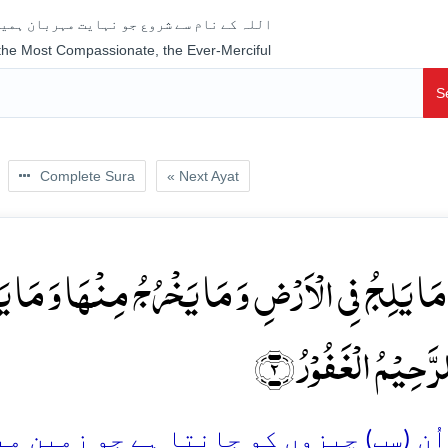
اللہ کے نام سے شروع جو نہایت مہربان ہمیش
 the Most Compassionate, the Ever-Merciful
S
Complete Sura
« Next Ayat
مُ مَا یَلِجُ فِی الۡاَرۡضِ وَ مَا یَخۡرُجُ مِنۡہَا وَ مَا 
لرَّحِیۡمُ الۡغَفُوۡرُ ﴿۲
ُن (سب) چیزوں کو جانتا ہے جو زمین میں