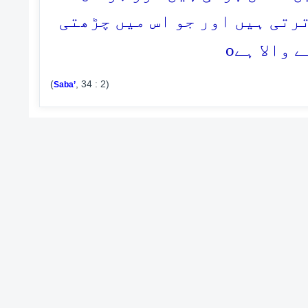
رتی ہیں اور جو اس میں چڑھتی
o
 والا ہے
(
, 34 : 2)
Saba’