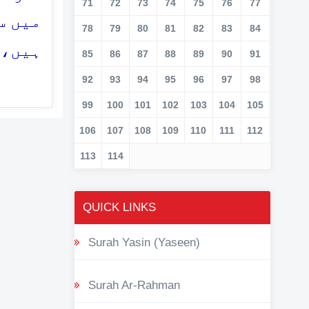
71
72
73
74
75
76
77
میں س
78
79
80
81
82
83
84
ہیں، 
85
86
87
88
89
90
91
92
93
94
95
96
97
98
99
100
101
102
103
104
105
106
107
108
109
110
111
112
113
114
QUICK LINKS
Surah Yasin (Yaseen)
Surah Ar-Rahman