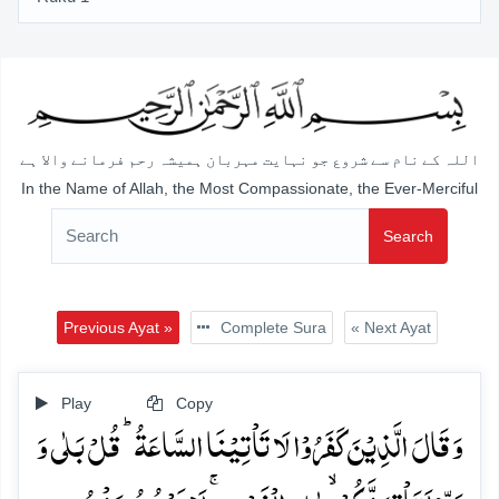
اللہ کے نام سے شروع جو نہایت مہربان ہمیشہ رحم فرمانے والا ہے
In the Name of Allah, the Most Compassionate, the Ever-Merciful
Search
Previous Ayat »
Complete Sura
« Next Ayat
Play
Copy
وَ قَالَ الَّذِیۡنَ کَفَرُوۡا لَا تَاۡتِیۡنَا السَّاعَۃُ ؕ قُلۡ بَلٰی وَ