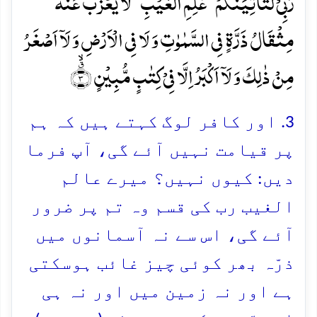
رَبِّیۡ لَتَاۡتِیَنَّکُمۡ ۙ عٰلِمِ الۡغَیۡبِ ۚ لَا یَعۡزُبُ عَنۡہُ
مِثۡقَالُ ذَرَّۃٍ فِی السَّمٰوٰتِ وَ لَا فِی الۡاَرۡضِ وَ لَاۤ اَصۡغَرُ
مِنۡ ذٰلِکَ وَ لَاۤ اَکۡبَرُ اِلَّا فِیۡ کِتٰبٍ مُّبِیۡنٍ ٭ۙ﴿۳﴾
3. اور کافر لوگ کہتے ہیں کہ ہم
پر قیامت نہیں آئے گی، آپ فرما
دیں: کیوں نہیں؟ میرے عالم
الغیب رب کی قسم وہ تم پر ضرور
آئے گی، اس سے نہ آسمانوں میں
ذرّہ بھر کوئی چیز غائب ہوسکتی
ہے اور نہ زمین میں اور نہ ہی