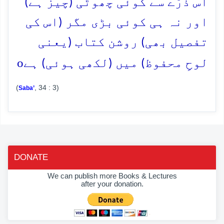
اس ذرّے سے کوئی چھوٹی (چیز ہے)
اور نہ ہی کوئی بڑی مگر (اس کی
تفصیل بھی) روشن کتاب (یعنی
o
لوحِ محفوظ) میں (لکھی ہوئی) ہے
(
, 34 : 3)
Saba’
DONATE
We can publish more Books & Lectures
after your donation.