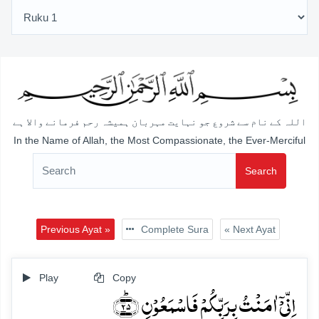
اللہ کے نام سے شروع جو نہایت مہربان ہمیشہ رحم فرمانے والا ہے
In the Name of Allah, the Most Compassionate, the Ever-Merciful
Search
Previous Ayat »
Complete Sura
« Next Ayat
Play
Copy
اِنِّیۡۤ اٰمَنۡتُ بِرَبِّکُمۡ فَاسۡمَعُوۡنِ ﴿ؕ۲۵﴾