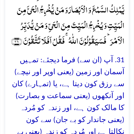
یَّمۡلِکُ السَّمۡعَ وَ الۡاَبۡصَارَ وَ مَنۡ یُّخۡرِجُ الۡحَیَّ مِنَ
الۡمَیِّتِ وَ یُخۡرِجُ الۡمَیِّتَ مِنَ الۡحَیِّ وَ مَنۡ یُّدَبِّرُ
الۡاَمۡرَ ؕ فَسَیَقُوۡلُوۡنَ اللّٰہُ ۚ فَقُلۡ اَفَلَا تَتَّقُوۡنَ ﴿۳۱﴾
31. آپ (ان سے) فرما دیجئے: تمہیں
آسمان اور زمین (یعنی اوپر اور نیچے)
سے رزق کون دیتا ہے، یا (تمہارے) کان
اور آنکھوں (یعنی سماعت و بصارت)
کا مالک کون ہے، اور زندہ کو مُردہ
(یعنی جاندار کو بے جان) سے کون
نکالتا ہے اور مُردہ کو زندہ (یعنی بے