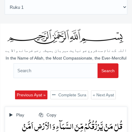
اللہ کے نام سے شروع جو نہایت مہربان ہمیشہ رحم فرمانے والا ہے
In the Name of Allah, the Most Compassionate, the Ever-Merciful
Search
Previous Ayat »
Complete Sura
« Next Ayat
Play
Copy
قُلۡ مَنۡ یَّرۡزُقُکُمۡ مِّنَ السَّمَآءِ وَ الۡاَرۡضِ اَمَّنۡ