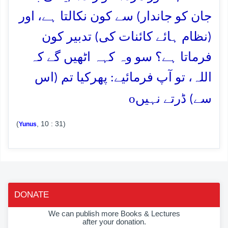
جان کو جاندار) سے کون نکالتا ہے، اور
(نظام ہائے کائنات کی) تدبیر کون
فرماتا ہے؟ سو وہ کہہ اٹھیں گے کہ
اللہ، تو آپ فرمائیے: پھرکیا تم (اس
o
سے) ڈرتے نہیں
(
, 10 : 31)
Yunus
DONATE
We can publish more Books & Lectures
after your donation.