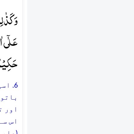
وَ کَذٰل
عَلٰۤی اٰ
حَکِیۡمٌ 
6. ا
باتوں
اور ت
اس سے
(علیھ