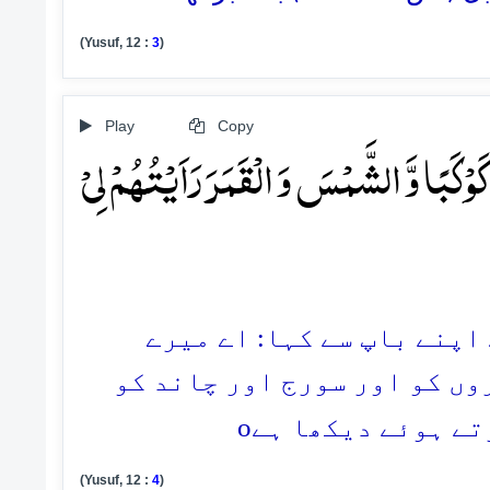
(Yusuf, 12 :
3
)
Play
Copy
َوۡکَبًا وَّ الشَّمۡسَ وَ الۡقَمَرَ رَاَیۡتُہُمۡ لِیۡ
ے اپنے باپ سے کہا: اے میرے
وں کو اور سورج اور چاند کو
o
تے ہوئے دیکھا ہے
(Yusuf, 12 :
4
)