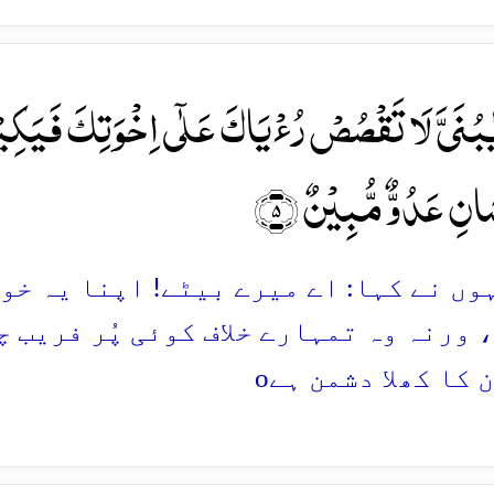
بُنَیَّ لَا تَقۡصُصۡ رُءۡیَاکَ عَلٰۤی اِخۡوَتِکَ فَیَکِیۡ
َانِ عَدُوٌّ مُّبِیۡنٌ ﴿۵﴾
نہوں نے کہا: اے میرے بیٹے! اپنا یہ خ
 ورنہ وہ تمہارے خلاف کوئی پُر فریب 
o
 کا کھلا دشمن ہے