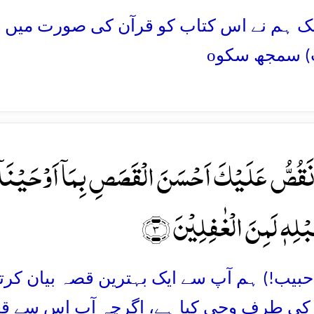
شک ہم نے اس کتاب کو قرآن کی صورت میں بزبا
o
 سمجھ سکو
َقُصُّ عَلَیۡکَ اَحۡسَنَ الۡقَصَصِ بِمَاۤ اَوۡحَیۡنَاۤ اِ
لِہٖ لَمِنَ الۡغٰفِلِیۡنَ ﴿۳﴾
ے حبیب!) ہم آپ سے ایک بہترین قصہ بیان ک
 کی طرف وحی کیا ہے، اگرچہ آپ اس سے قب