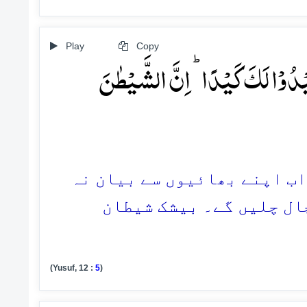
Play
Copy
دُوۡا لَکَ کَیۡدًا ؕ اِنَّ الشَّیۡطٰنَ
واب اپنے بھائیوں سے بیان نہ
چال چلیں گے۔ بیشک شیطان
(Yusuf, 12 :
5
)