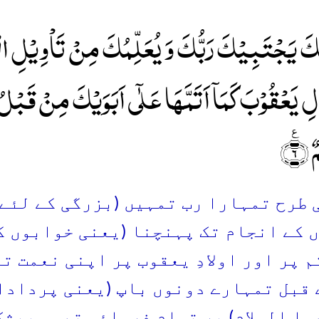
ِکَ یَجۡتَبِیۡکَ رَبُّکَ وَ یُعَلِّمُکَ مِنۡ تَاۡوِیۡلِ الۡ
لِ یَعۡقُوۡبَ کَمَاۤ اَتَمَّہَا عَلٰۤی اَبَوَیۡکَ مِنۡ قَبۡلُ
٪﴿۶﴾
سی طرح تمہارا رب تمہیں (بزرگی کے لئے
 کے انجام تک پہنچنا (یعنی خوابوں ک
م پر اور اولادِ یعقوب پر اپنی نعمت ت
 قبل تمہارے دونوں باپ (یعنی پردادا
ما السلام) پر تمام فرمائی تھی۔ بیشک