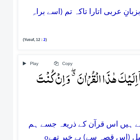
نِ عربی اتارا تاکہ تم (اسے براہِ
(Yusuf, 12 :
2
)
Play
Copy
لَیۡکَ ہٰذَا الۡقُرۡاٰنَ ٭ۖ وَ اِنۡ کُنۡتَ
رتے ہیں اس قرآن کے ذریعہ جسے ہم
o
ل (اس قصہ سے) بے خبر تھے