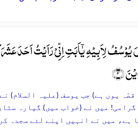
َ یُوۡسُفُ لِاَبِیۡہِ یٰۤاَبَتِ اِنِّیۡ رَاَیۡتُ اَحَدَعَشَرَ ک
ۡنَ ﴿۴﴾
وہ قصّہ یوں ہے) جب یوسف (علیہ السلام) ن
گرامی! میں نے (خواب میں) گیارہ ستار
 ہے، میں نے انہیں اپنے لئے سجدہ کر