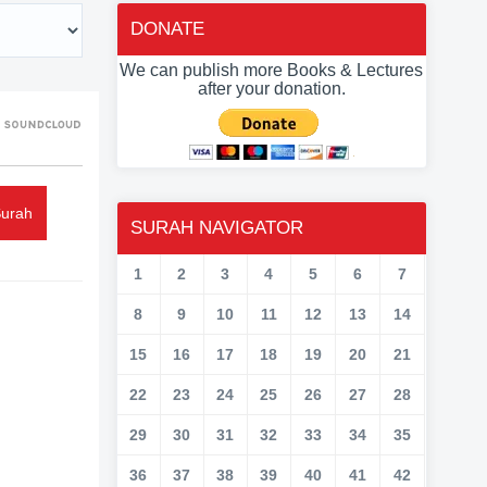
DONATE
We can publish more Books & Lectures
after your donation.
Surah
SURAH NAVIGATOR
1
2
3
4
5
6
7
8
9
10
11
12
13
14
15
16
17
18
19
20
21
22
23
24
25
26
27
28
29
30
31
32
33
34
35
36
37
38
39
40
41
42