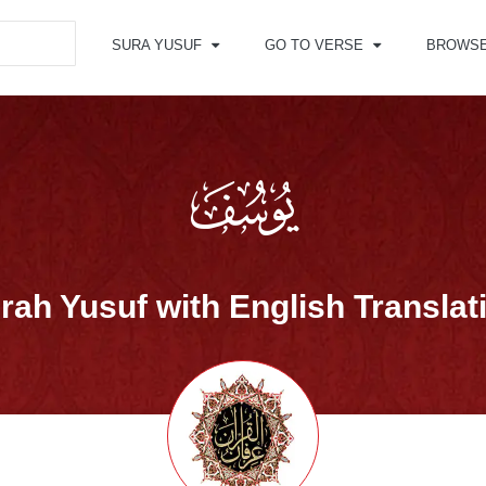
SURA YUSUF
GO TO VERSE
BROWS
rah Yusuf with English Translat