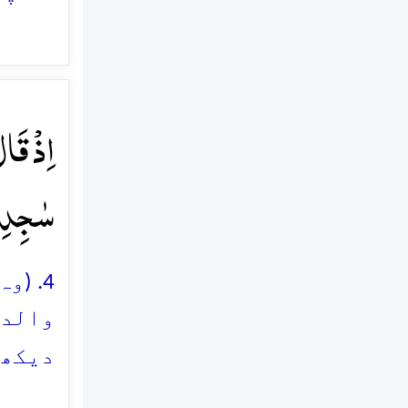
اِذۡ قَال
سٰجِدِی
4. (
والد 
دیکھا