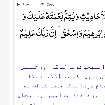
Play
Copy
اَحَادِیۡثِ وَ یُتِمُّ نِعۡمَتَہٗ عَلَیۡکَ وَ
 اِبۡرٰہِیۡمَ وَ اِسۡحٰقَ ؕ اِنَّ رَبَّکَ عَلِیۡمٌ
) منتخب فرما لے گا اور تمہیں
ی تعبیر کا علم) سکھائے گا
مام فرمائے گا جیسا کہ اس نے
 اور دادا) ابراہیم اور اسحاق
 تمہارا رب خوب جاننے والا بڑی