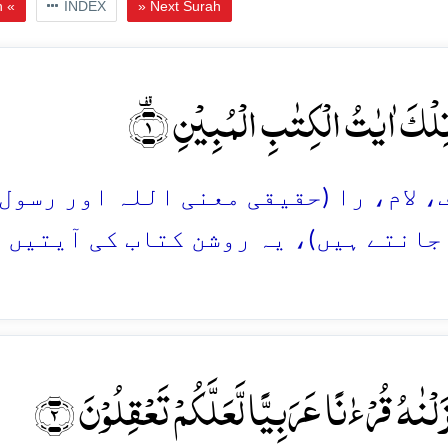
h «
INDEX
» Next Surah
ِلۡکَ اٰیٰتُ الۡکِتٰبِ الۡمُبِیۡنِ ۟﴿۱﴾
لف، لام، را (حقیقی معنی اللہ اور رسو
جانتے ہیں)، یہ روشن کتاب کی آیتیں 
نۡزَلۡنٰہُ قُرۡءٰنًا عَرَبِیًّا لَّعَلَّکُمۡ تَعۡقِلُوۡنَ ﴿۲﴾