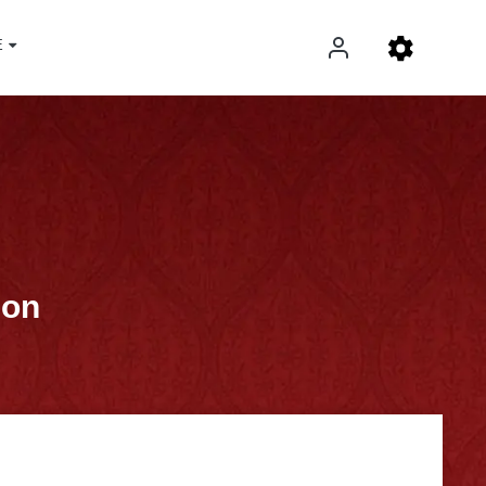
E
ion