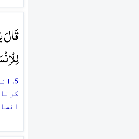
قَالَ یٰ
لِلۡاِنۡس
5. ا
کرنا،
انسان