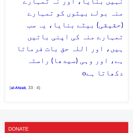
نہیں بنایا، اور نہ تمہارے
منہ بولے بیٹوں کو تمہارے
(حقیقی) بیٹے بنایا، یہ سب
تمہارے منہ کی اپنی باتیں
ہیں، اور اللہ حق بات فرماتا
ہے، اور وہی (سیدھا) راستہ
o
دکھاتا ہے
(
, 33 : 4)
al-Ahzab
DONATE