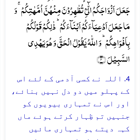
جَعَلَ اَزۡوَاجَکُمُ الّٰٓیِٴۡ تُظٰہِرُوۡنَ مِنۡہُنَّ اُمَّہٰتِکُمۡ ۚ وَ
مَا جَعَلَ اَدۡعِیَآءَکُمۡ اَبۡنَآءَکُمۡ ؕ ذٰلِکُمۡ قَوۡلُکُمۡ
بِاَفۡوَاہِکُمۡ ؕ وَ اللّٰہُ یَقُوۡلُ الۡحَقَّ وَ ہُوَ یَہۡدِی
السَّبِیۡلَ ﴿۴﴾
4. اللہ نے کسی آدمی کے لئے اس
کے پہلو میں دو دل نہیں بنائے،
اور اس نے تمہاری بیویوں کو
جنہیں تم ظِہار کرتے ہوئے ماں
کہہ دیتے ہو تمہاری مائیں