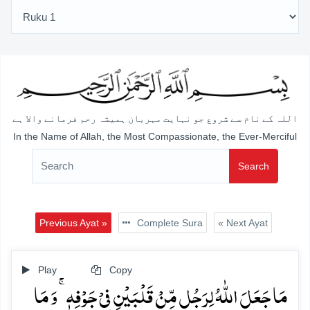
اللہ کے نام سے شروع جو نہایت مہربان ہمیشہ رحم فرمانے والا ہے
In the Name of Allah, the Most Compassionate, the Ever-Merciful
Search
Previous Ayat »
Complete Sura
« Next Ayat
Play
Copy
مَا جَعَلَ اللّٰہُ لِرَجُلٍ مِّنۡ قَلۡبَیۡنِ فِیۡ جَوۡفِہٖ ۚ وَ مَا