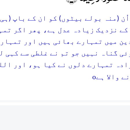
ُن (منہ بولے بیٹوں) کو ان کے باپ (ہی ک
کے نزدیک زیادہ عدل ہے، پھر اگر تمہی
ین میں تمہارے بھائی ہیں اور تمہارے 
ئی گناہ نہیں جو تم نے غلطی سے کہی ل
ادہ تمہارے دلوں نے کیا ہو، اور اللہ
o
ے والا ہے