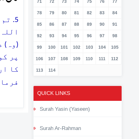
71
72
73
74
75
76
77
78
79
80
81
82
83
84
تم ا
85
86
87
88
89
90
91
اللہ 
92
93
94
95
96
97
98
وہ) د
99
100
101
102
103
104
105
پر کو
106
107
108
109
110
111
112
کا ار
113
114
فرمان
QUICK LINKS
Surah Yasin (Yaseen)
Surah Ar-Rahman