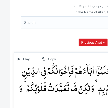
ہ رحم فرمانے والا ہے
In the Name of Allah,
Previous Ayat »
Play
Copy
ۡلَمُوۡۤا اٰبَآءَہُمۡ فَاِخۡوَانُکُمۡ فِی الدِّیۡنِ
ِہٖ ۙ وَ لٰکِنۡ مَّا تَعَمَّدَتۡ قُلُوۡبُکُمۡ ؕ وَ