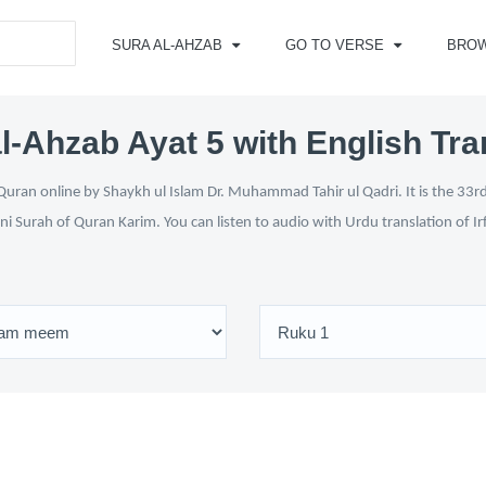
SURA AL-AHZAB
GO TO VERSE
BRO
l-Ahzab Ayat 5 with English Tra
uran online by Shaykh ul Islam Dr. Muhammad Tahir ul Qadri. It is the 33rd
ni Surah of Quran Karim. You can listen to audio with Urdu translation of I