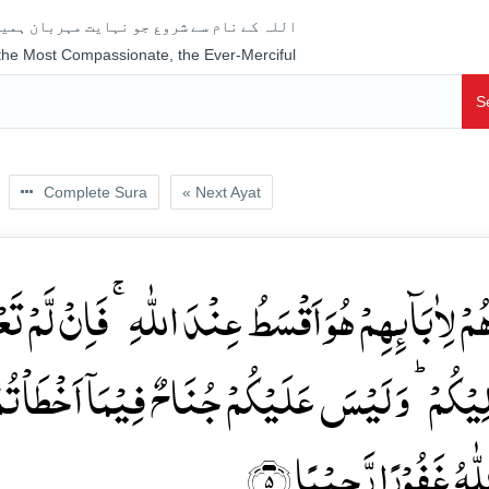
اللہ کے نام سے شروع جو نہایت مہربان ہمیش
 the Most Compassionate, the Ever-Merciful
S
Complete Sura
« Next Ayat
ُمۡ لِاٰبَآئِہِمۡ ہُوَ اَقۡسَطُ عِنۡدَ اللّٰہِ ۚ فَاِنۡ لَّمۡ تَع
ِیۡکُمۡ ؕ وَ لَیۡسَ عَلَیۡکُمۡ جُنَاحٌ فِیۡمَاۤ اَخۡطَاۡتُمۡ ب
لّٰہُ غَفُوۡرًا رَّحِیۡمًا ﴿۵