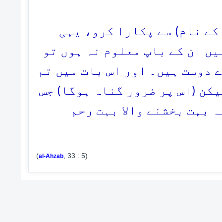
5. ے نام) سے پکارا کرو، یہی
ں ان کے باپ معلوم نہ ہوں تو
(دوست ہیں۔ اور اس بات میں تم
یکن (اس پر ضرور گناہ ہوگا) جس
 بہت بخشنے والا بہت رحم
(
, 33 : 5)
al-Ahzab