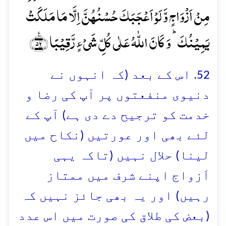
مِنۡ اَزۡوَاجٍ وَّ لَوۡ اَعۡجَبَکَ حُسۡنُہُنَّ اِلَّا مَا مَلَکَتۡ
یَمِیۡنُکَ ؕ وَ کَانَ اللّٰہُ عَلٰی کُلِّ شَیۡءٍ رَّقِیۡبًا ﴿٪۵۲﴾
52. اس کے بعد (کہ انہوں نے
دنیوی منفعتوں پر آپ کی رضا و
خدمت کو ترجیح دے دی ہے) آپ کے
لئے بھی اور عورتیں (نکاح میں
لینا) حلال نہیں (تاکہ یہی
اَزواج اپنے شرف میں ممتاز
رہیں) اور یہ بھی جائز نہیں کہ
(بعض کی طلاق کی صورت میں اس عدد