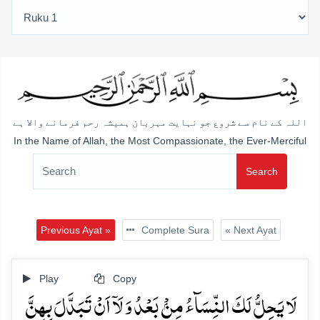
اللہ کے نام سے شروع جو نہایت مہربان ہمیشہ رحم فرمانے والا ہے
In the Name of Allah, the Most Compassionate, the Ever-Merciful
Search
Previous Ayat »
Complete Sura
« Next Ayat
Play
Copy
لَا یَحِلُّ لَکَ النِّسَآءُ مِنۡۢ بَعۡدُ وَ لَاۤ اَنۡ تَبَدَّلَ بِہِنَّ