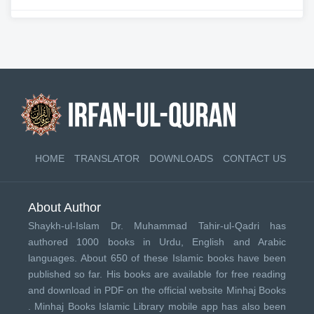
HOME
TRANSLATOR
DOWNLOADS
CONTACT US
About Author
Shaykh-ul-Islam Dr. Muhammad Tahir-ul-Qadri has
authored 1000 books in Urdu, English and Arabic
languages. About 650 of these Islamic books have been
published so far. His books are available for free reading
and download in PDF on the official website Minhaj Books
.
Minhaj Books
Islamic Library mobile app has also been