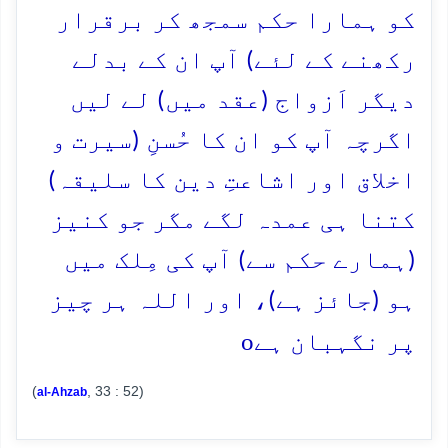
کو ہمارا حکم سمجھ کر برقرار
رکھنے کے لئے) آپ ان کے بدلے
دیگر اَزواج (عقد میں) لے لیں
اگرچہ آپ کو ان کا حُسنِ (سیرت و
اخلاق اور اشاعتِ دین کا سلیقہ)
کتنا ہی عمدہ لگے مگر جو کنیز
(ہمارے حکم سے) آپ کی مِلک میں
ہو (جائز ہے)، اور اللہ ہر چیز
o
پر نگہبان ہے
(
, 33 : 52)
al-Ahzab