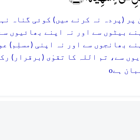
پر (پردہ نہ کرنے میں) کوئی گناہ نہیں 
نے بیٹوں سے اور نہ اپنے بھائیوں سے
نے بھانجوں سے اور نہ اپنی (مسلِم) ع
وں سے، تم اللہ کا تقوٰی (برقرار) رک
o
بان ہے