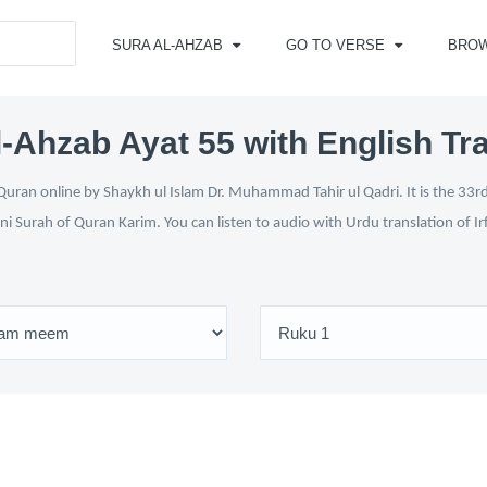
SURA AL-AHZAB
GO TO VERSE
BRO
-Ahzab Ayat 55 with English Tr
uran online by Shaykh ul Islam Dr. Muhammad Tahir ul Qadri. It is the 33rd
ni Surah of Quran Karim. You can listen to audio with Urdu translation of I