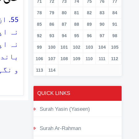
71
72
73
74
75
76
77
78
79
80
81
82
83
84
ان 
85
86
87
88
89
90
91
نہ اپ
92
93
94
95
96
97
98
نہ اپ
99
100
101
102
103
104
105
باندی
106
107
108
109
110
111
112
و نگہ
113
114
QUICK LINKS
Surah Yasin (Yaseen)
Surah Ar-Rahman