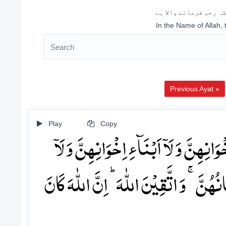
ہ رحم فرمانے والا ہے
In the Name of Allah,
Previous Ayat »
Play
Copy
ۡوَانِہِنَّ وَ لَاۤ اَبۡنَآءِ اِخۡوَانِہِنَّ وَ لَاۤ
ُہُنَّ ۚ وَ اتَّقِیۡنَ اللّٰہَ ؕ اِنَّ اللّٰہَ کَانَ