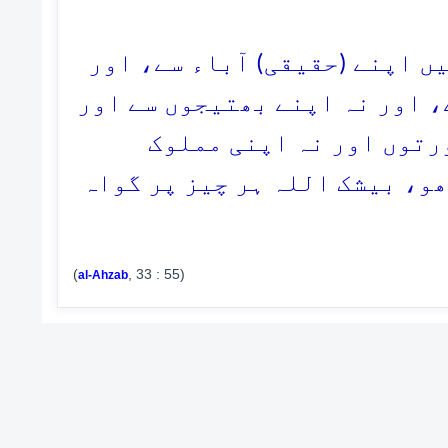
55. اپنے (حقیقی) آباء سے، اور
، اور نہ اپنے بھتیجوں سے اور
ورتوں اور نہ اپنی مملوک
ھو، بیشک اللہ ہر چیز پر گواہ
(
, 33 : 55)
al-Ahzab