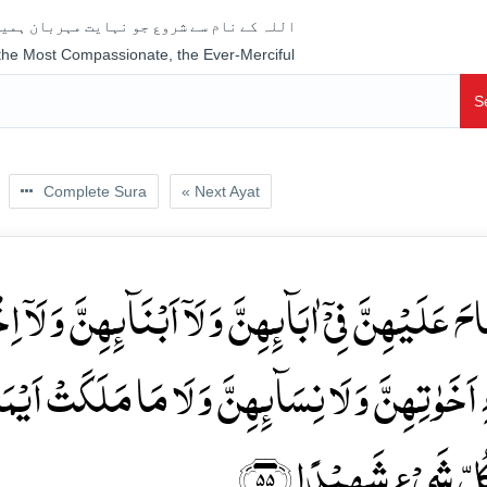
اللہ کے نام سے شروع جو نہایت مہربان ہمیش
 the Most Compassionate, the Ever-Merciful
S
Complete Sura
« Next Ayat
َ عَلَیۡہِنَّ فِیۡۤ اٰبَآئِہِنَّ وَ لَاۤ اَبۡنَآئِہِنَّ وَ لَاۤ اِخ
ِ اَخَوٰتِہِنَّ وَ لَا نِسَآئِہِنَّ وَ لَا مَا مَلَکَتۡ اَیۡمَان
ُلِّ شَیۡءٍ شَہِیۡدًا ﴿۵۵