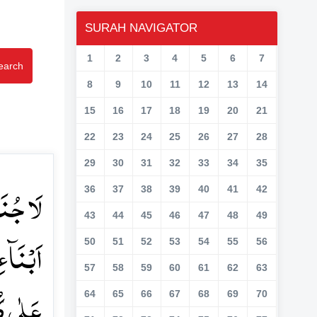
SURAH NAVIGATOR
1
2
3
4
5
6
7
earch
8
9
10
11
12
13
14
15
16
17
18
19
20
21
22
23
24
25
26
27
28
29
30
31
32
33
34
35
لَا جُنَاح
36
37
38
39
40
41
42
43
44
45
46
47
48
49
اَبۡنَآء
50
51
52
53
54
55
56
57
58
59
60
61
62
63
عَلٰی ک﴾
64
65
66
67
68
69
70