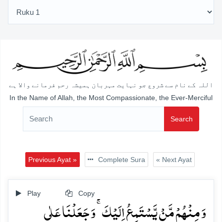
اللہ کے نام سے شروع جو نہایت مہربان ہمیشہ رحم فرمانے والا ہے
In the Name of Allah, the Most Compassionate, the Ever-Merciful
Search
Previous Ayat »
Complete Sura
« Next Ayat
Play
Copy
وَ مِنۡہُمۡ مَّنۡ یَّسۡتَمِعُ اِلَیۡکَ ۚ وَ جَعَلۡنَا عَلٰی