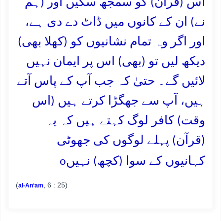
اس (قرآن) کو سمجھ سکیں اور (ہم
نے) ان کے کانوں میں ڈاٹ دے دی ہے،
اور اگر وہ تمام نشانیوں کو (کھلا بھی)
دیکھ لیں تو (بھی) اس پر ایمان نہیں
لائیں گے۔ حتیٰ کہ جب آپ کے پاس آتے
ہیں، آپ سے جھگڑا کرتے ہیں (اس
وقت) کافر لوگ کہتے ہیں کہ یہ
(قرآن) پہلے لوگوں کی جھوٹی
o
کہانیوں کے سوا (کچھ) نہیں
(
, 6 : 25)
al-An‘am