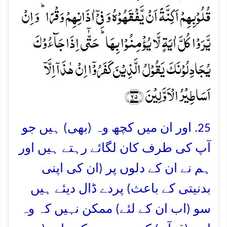
قُلُوۡبِہِمۡ اَکِنَّۃً اَنۡ یَّفۡقَہُوۡہُ وَ فِیۡۤ اٰذَانِہِمۡ وَقۡرًا ؕ وَ اِنۡ
یَّرَوۡا کُلَّ اٰیَۃٍ لَّا یُؤۡمِنُوۡا بِہَا ؕ حَتّٰۤی اِذَا جَآءُوۡکَ
یُجَادِلُوۡنَکَ یَقُوۡلُ الَّذِیۡنَ کَفَرُوۡۤا اِنۡ ہٰذَاۤ اِلَّاۤ
اَسَاطِیۡرُ الۡاَوَّلِیۡنَ ﴿۲۵﴾
25. اور ان میں کچھ وہ (بھی) ہیں جو
آپ کی طرف کان لگائے رہتے ہیں اور
ہم نے ان کے دلوں پر (ان کی اپنی
بدنیتی کے باعث) پردے ڈال دیئے ہیں
سو (اب ان کے لئے) ممکن نہیں کہ وہ