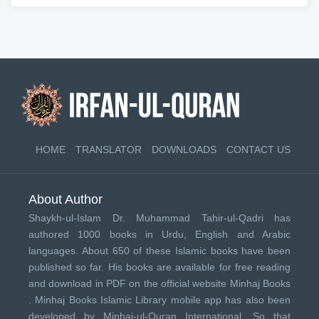
HOME
TRANSLATOR
DOWNLOADS
CONTACT US
About Author
Shaykh-ul-Islam Dr. Muhammad Tahir-ul-Qadri has
authored 1000 books in Urdu, English and Arabic
languages. About 650 of these Islamic books have been
published so far. His books are available for free reading
and download in PDF on the official website Minhaj Books
.
Minhaj Books
Islamic Library mobile app has also been
developed by
Minhaj-ul-Quran International
. So that