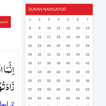
SURAH NAVIGATOR
1
2
3
4
5
6
7
earch
8
9
10
11
12
13
14
15
16
17
18
19
20
21
22
23
24
25
26
27
28
29
30
31
32
33
34
35
اِنَّمَا 
36
37
38
39
40
41
42
43
44
45
46
47
48
49
زَادَتۡہُ﴾
50
51
52
53
54
55
56
57
58
59
60
61
62
63
64
65
66
67
68
69
70
ایمان