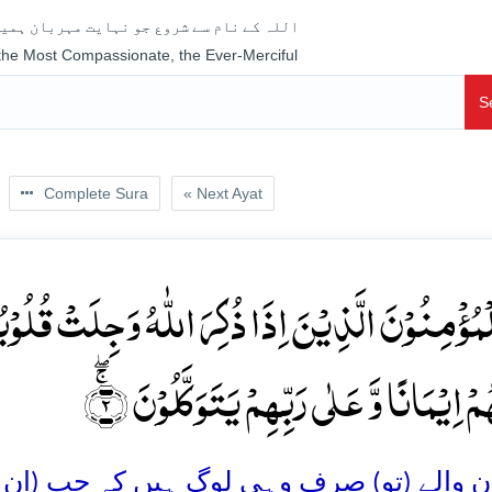
اللہ کے نام سے شروع جو نہایت مہربان ہمیش
 the Most Compassionate, the Ever-Merciful
S
Complete Sura
« Next Ayat
الۡمُؤۡمِنُوۡنَ الَّذِیۡنَ اِذَا ذُکِرَ اللّٰہُ وَجِلَتۡ قُلُوۡ
مۡ اِیۡمَانًا وَّ عَلٰی رَبِّہِمۡ یَتَوَکَّلُوۡنَ ۚ﴿ۖ۲
 والے (تو) صرف وہی لوگ ہیں کہ جب (ان کے سا