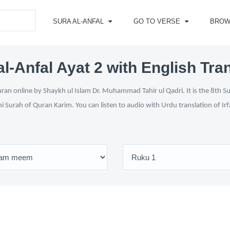
SURA AL-ANFAL
GO TO VERSE
BROW
l-Anfal Ayat 2 with English Tra
ran online by Shaykh ul Islam Dr. Muhammad Tahir ul Qadri. It is the 8th S
ni Surah of Quran Karim. You can listen to audio with Urdu translation of Ir