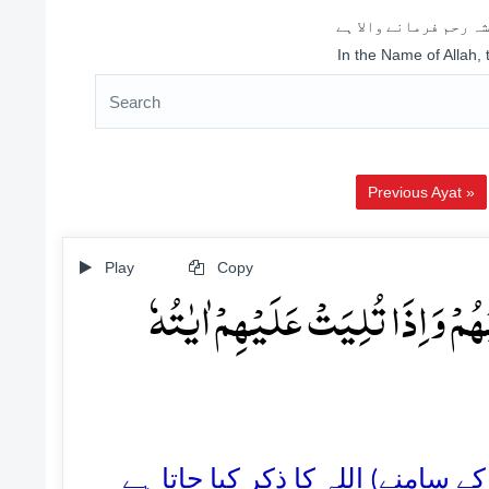
ہ رحم فرمانے والا ہے
In the Name of Allah,
Previous Ayat »
Play
Copy
بُہُمۡ وَ اِذَا تُلِیَتۡ عَلَیۡہِمۡ اٰیٰتُہٗ
2. منے) اللہ کا ذکر کیا جاتا ہے