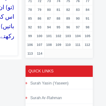
71
72
73
74
75
76
77
تو) ان
78
79
80
81
82
83
84
اس کی 
85
86
87
88
89
90
91
باتیں)
92
93
94
95
96
97
98
رکھتے)
99
100
101
102
103
104
105
106
107
108
109
110
111
112
113
114
QUICK LINKS
Surah Yasin (Yaseen)
Surah Ar-Rahman