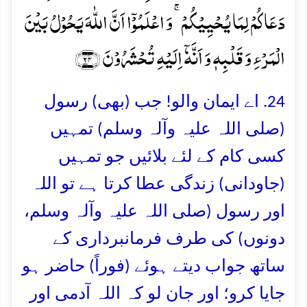
دَعَاکُمۡ لِمَا یُحۡیِیۡکُمۡ ۚ وَ اعۡلَمُوۡۤا اَنَّ اللّٰہَ یَحُوۡلُ بَیۡنَ
الۡمَرۡءِ وَ قَلۡبِہٖ وَ اَنَّہٗۤ اِلَیۡہِ تُحۡشَرُوۡنَ ﴿۲۴﴾
24. اے ایمان والو! جب (بھی) رسول
(صلی اللہ علیہ وآلہ وسلم) تمہیں
کسی کام کے لئے بلائیں جو تمہیں
(جاودانی) زندگی عطا کرتا ہے تو اللہ
اور رسول (صلی اللہ علیہ وآلہ وسلم،
دونوں) کی طرف فرمانبرداری کے
ساتھ جواب دیتے ہوئے (فوراً) حاضر ہو
جایا کرو؛ اور جان لو کہ اللہ آدمی اور