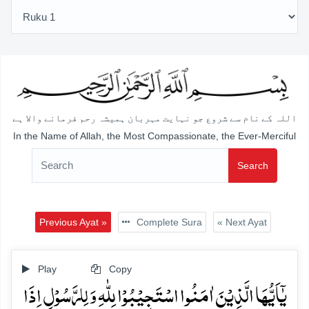
اللہ کے نام سے شروع جو نہایت مہربان ہمیشہ رحم فرمانے والا ہے
In the Name of Allah, the Most Compassionate, the Ever-Merciful
Search
Previous Ayat »
Complete Sura
« Next Ayat
Play
Copy
یٰۤاَیُّہَا الَّذِیۡنَ اٰمَنُوا اسۡتَجِیۡبُوۡا لِلّٰہِ وَ لِلرَّسُوۡلِ اِذَا