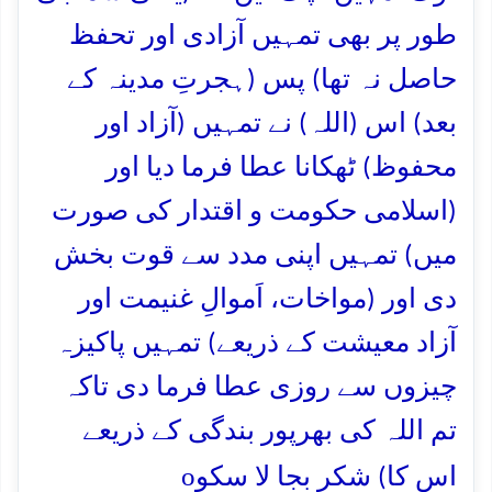
طور پر بھی تمہیں آزادی اور تحفظ
حاصل نہ تھا) پس (ہجرتِ مدینہ کے
بعد) اس (اللہ) نے تمہیں (آزاد اور
محفوظ) ٹھکانا عطا فرما دیا اور
(اسلامی حکومت و اقتدار کی صورت
میں) تمہیں اپنی مدد سے قوت بخش
دی اور (مواخات، اَموالِ غنیمت اور
آزاد معیشت کے ذریعے) تمہیں پاکیزہ
چیزوں سے روزی عطا فرما دی تاکہ
تم اللہ کی بھرپور بندگی کے ذریعے
o
اس کا) شکر بجا لا سکو