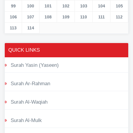
99
100
101
102
103
104
105
106
107
108
109
110
111
112
113
114
QUICK LINKS
Surah Yasin (Yaseen)
Surah Ar-Rahman
Surah Al-Waqiah
Surah Al-Mulk