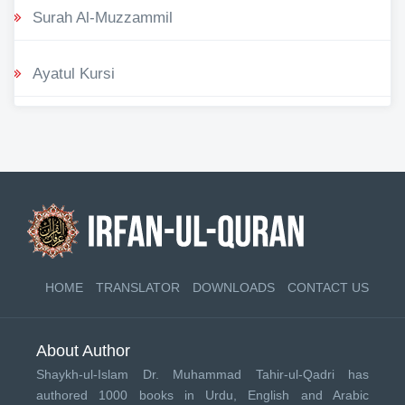
Surah Al-Muzzammil
Ayatul Kursi
HOME
TRANSLATOR
DOWNLOADS
CONTACT US
About Author
Shaykh-ul-Islam Dr. Muhammad Tahir-ul-Qadri has
authored 1000 books in Urdu, English and Arabic