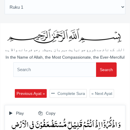
اللہ کے نام سے شروع جو نہایت مہربان ہمیشہ رحم فرمانے والا ہے
In the Name of Allah, the Most Compassionate, the Ever-Merciful
Search
Previous Ayat »
Complete Sura
« Next Ayat
Play
Copy
وَ اذۡکُرُوۡۤا اِذۡ اَنۡتُمۡ قَلِیۡلٌ مُّسۡتَضۡعَفُوۡنَ فِی الۡاَرۡضِ