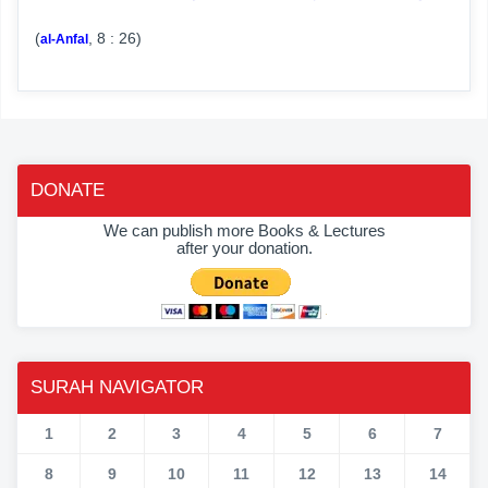
(
, 8 : 26)
al-Anfal
DONATE
We can publish more Books & Lectures
after your donation.
SURAH NAVIGATOR
1
2
3
4
5
6
7
8
9
10
11
12
13
14