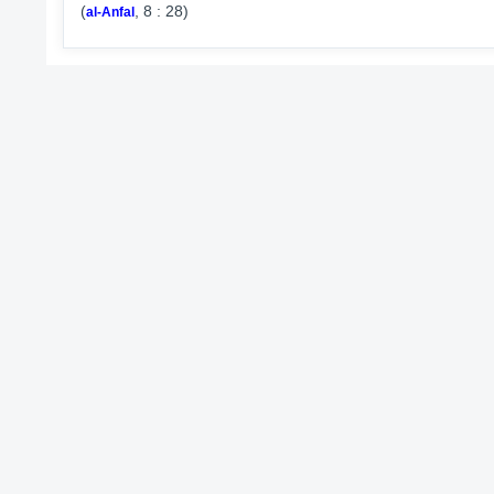
(
, 8 : 28)
al-Anfal