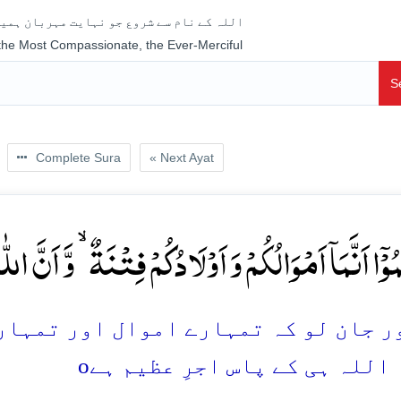
اللہ کے نام سے شروع جو نہایت مہربان ہمیش
 the Most Compassionate, the Ever-Merciful
S
Complete Sura
« Next Ayat
ُوۡۤا اَنَّمَاۤ اَمۡوَالُکُمۡ وَ اَوۡلَادُکُمۡ فِتۡنَۃٌ ۙ وَّ اَنَّ الل
 جان لو کہ تمہارے اموال اور تمہاری او
o
 اللہ ہی کے پاس اجرِ عظیم ہے