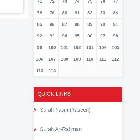
71
72
73
74
75
76
77
78
79
80
81
82
83
84
85
86
87
88
89
90
91
92
93
94
95
96
97
98
99
100
101
102
103
104
105
106
107
108
109
110
111
112
113
114
QUICK LINKS
Surah Yasin (Yaseen)
Surah Ar-Rahman