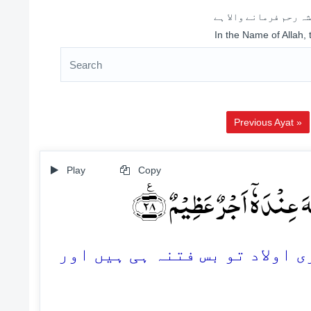
ہ رحم فرمانے والا ہے
In the Name of Allah,
Previous Ayat »
Play
Copy
ّٰہَ عِنۡدَہٗۤ اَجۡرٌ عَظِیۡمٌ ﴿٪۲۸
28. لاد تو بس فتنہ ہی ہیں اور