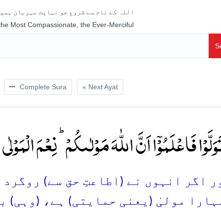
اللہ کے نام سے شروع جو نہایت مہربان ہمیش
 the Most Compassionate, the Ever-Merciful
S
Complete Sura
« Next Ayat
َوَلَّوۡا فَاعۡلَمُوۡۤا اَنَّ اللّٰہَ مَوۡلٰىکُمۡ ؕ نِعۡمَ الۡمَوۡلٰی 
 اگر انہوں نے (اطاعتِ حق سے) روگردانی
ہارا مولیٰ (یعنی حمایتی) ہے، (وہی) 