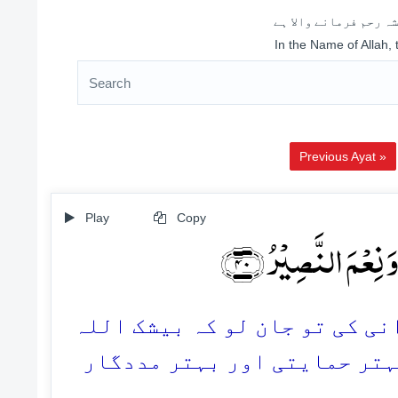
ہ رحم فرمانے والا ہے
In the Name of Allah,
Previous Ayat »
Play
Copy
وَ نِعۡمَ النَّصِیۡرُ ﴿۴۰
40.  کی تو جان لو کہ بیشک اللہ
بہتر حمایتی اور بہتر مددگار