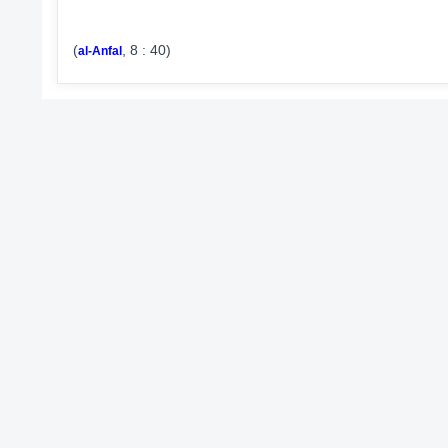
(
, 8 : 40)
al-Anfal