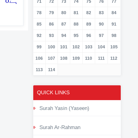
o
ہے
71
72
73
74
75
76
77
78
79
80
81
82
83
84
85
86
87
88
89
90
91
92
93
94
95
96
97
98
99
100
101
102
103
104
105
106
107
108
109
110
111
112
113
114
QUICK LINKS
Surah Yasin (Yaseen)
Surah Ar-Rahman