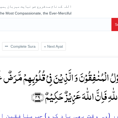
اللہ کے نام سے شروع جو نہایت مہربان ہمیش
 the Most Compassionate, the Ever-Merciful
S
Complete Sura
« Next Ayat
وۡلُ الۡمُنٰفِقُوۡنَ وَ الَّذِیۡنَ فِیۡ قُلُوۡبِہِمۡ مَّرَضٌ غَر
لّٰہِ فَاِنَّ اللّٰہَ عَزِیۡزٌ حَکِیۡمٌ ﴿۴۹
 (وہ وقت بھی یاد کرو) جب منافقین اور و