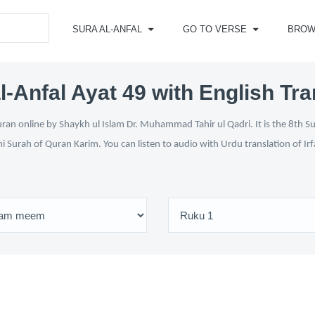
SURA AL-ANFAL
GO TO VERSE
BROW
l-Anfal Ayat 49 with English Tra
ran online by Shaykh ul Islam Dr. Muhammad Tahir ul Qadri. It is the 8th S
ni Surah of Quran Karim. You can listen to audio with Urdu translation of Ir