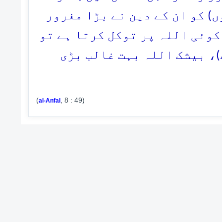
ں) کو ان کے دین نے بڑا مغرور
 کوئی اللہ پر توکل کرتا ہے تو
(، بیشک اللہ بہت غالب بڑی
(
, 8 : 49)
al-Anfal