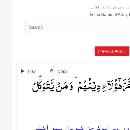
ہ رحم فرمانے والا ہے
In the Name of Allah,
Previous Ayat »
Play
Copy
َّہٰۤؤُ لَآءِ دِیۡنُہُمۡ ؕ وَ مَنۡ یَّتَوَکَّلۡ
49. ہ لوگ جن کے دل میں (کفر