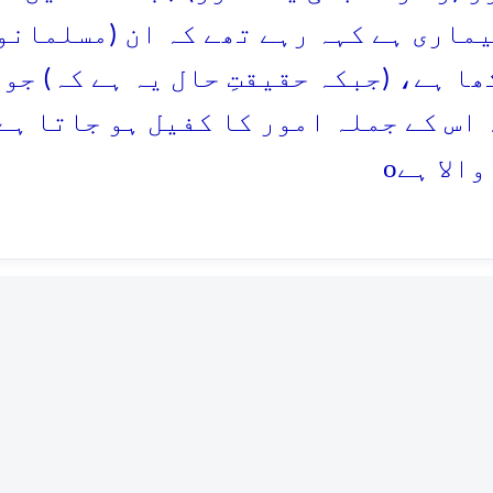
یماری ہے کہہ رہے تھے کہ ان (مسلمانو
ھا ہے، (جبکہ حقیقتِ حال یہ ہے کہ) جو
اس کے جملہ امور کا کفیل ہو جاتا ہے)
o
والا ہے