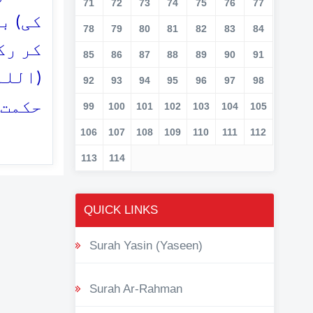
71
72
73
74
75
76
77
کی) ب
78
79
80
81
82
83
84
کر رک
85
86
87
88
89
90
91
اللہ 
92
93
94
95
96
97
98
حکمت 
99
100
101
102
103
104
105
106
107
108
109
110
111
112
113
114
QUICK LINKS
Surah Yasin (Yaseen)
Surah Ar-Rahman