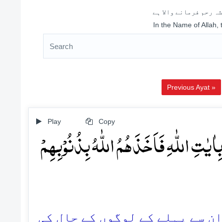
ہ رحم فرمانے والا ہے
In the Name of Allah,
Previous Ayat »
Play
Copy
اٰیٰتِ اللّٰہِ فَاَخَذَہُمُ اللّٰہُ بِذُنُوۡبِہِمۡ
52. (ے پہلے کے لوگوں کے حال کی