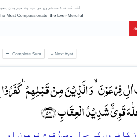
اللہ کے نام سے شروع جو نہایت مہربان ہمیش
 the Most Compassionate, the Ever-Merciful
S
Complete Sura
« Next Ayat
اٰلِ فِرۡعَوۡنَ ۙ وَ الَّذِیۡنَ مِنۡ قَبۡلِہِمۡ ؕ کَفَرُوۡا بِ
ؕ لّٰہَ قَوِیٌّ شَدِیۡدُ الۡعِقَابِ ﴿۵۲
کافروں کا حال بھی) قومِ فرعون اور ان س