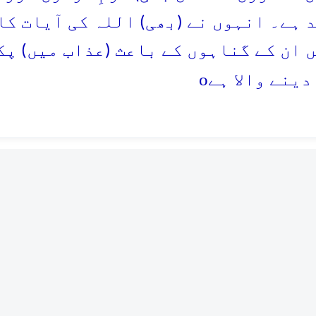
 ہے۔ انہوں نے (بھی) اللہ کی آیات کا
 ان کے گناہوں کے باعث (عذاب میں) پک
o
دینے والا ہے