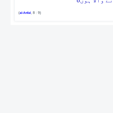
o
ے والا ہوں
(
, 8 : 9)
al-Anfal