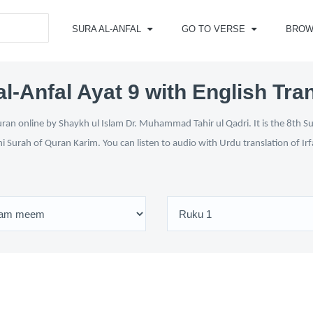
SURA AL-ANFAL
GO TO VERSE
BROW
l-Anfal Ayat 9 with English Tra
ran online by Shaykh ul Islam Dr. Muhammad Tahir ul Qadri. It is the 8th S
ni Surah of Quran Karim. You can listen to audio with Urdu translation of Ir