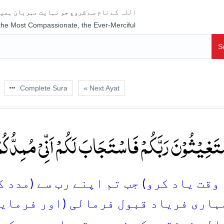
اللہ کے نام سے شروع جو نہایت مہربان ہمیش
 the Most Compassionate, the Ever-Merciful
S
Complete Sura
« Next Ayat
ۡتَغِیۡثُوۡنَ رَبَّکُمۡ فَاسۡتَجَابَ لَکُمۡ اَنِّیۡ مُمِدُّکُم
قت یاد کرو) جب تم اپنے رب سے (مدد کے ل
ہاری فریاد قبول فرمالی (اور فرمایا)