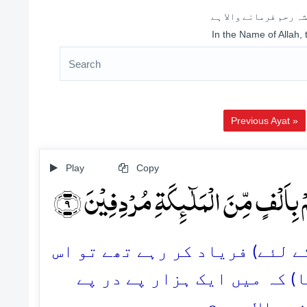
ہ رحم فرمانے والا ہے
In the Name of Allah,
Previous Ayat »
Play
Copy
ۡ بِاَلۡفٍ مِّنَ الۡمَلٰٓئِکَۃِ مُرۡدِفِیۡنَ ﴿۹
9. (ئے) فریاد کر رہے تھے تو اس
 کہ میں ایک ہزار پے در پے