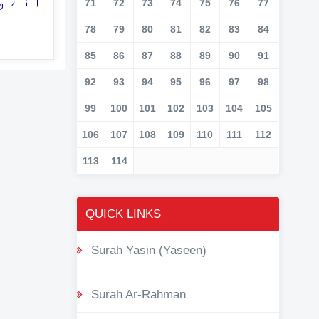
آنے و
71
72
73
74
75
76
77
78
79
80
81
82
83
84
85
86
87
88
89
90
91
92
93
94
95
96
97
98
99
100
101
102
103
104
105
106
107
108
109
110
111
112
113
114
QUICK LINKS
Surah Yasin (Yaseen)
Surah Ar-Rahman