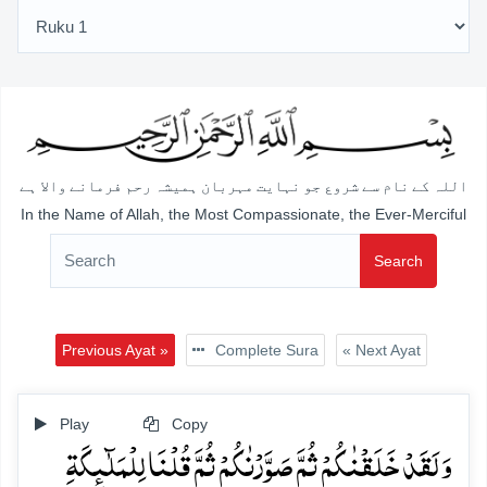
اللہ کے نام سے شروع جو نہایت مہربان ہمیشہ رحم فرمانے والا ہے
In the Name of Allah, the Most Compassionate, the Ever-Merciful
Search
Previous Ayat »
Complete Sura
« Next Ayat
Play
Copy
وَ لَقَدۡ خَلَقۡنٰکُمۡ ثُمَّ صَوَّرۡنٰکُمۡ ثُمَّ قُلۡنَا لِلۡمَلٰٓئِکَۃِ