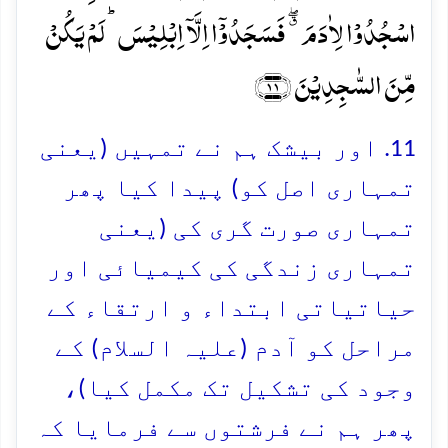
اسۡجُدُوۡا لِاٰدَمَ ٭ۖ فَسَجَدُوۡۤا اِلَّاۤ اِبۡلِیۡسَ ؕ لَمۡ یَکُنۡ
مِّنَ السّٰجِدِیۡنَ ﴿۱۱﴾
11. اور بیشک ہم نے تمہیں (یعنی
تمہاری اصل کو) پیدا کیا پھر
تمہاری صورت گری کی (یعنی
تمہاری زندگی کی کیمیائی اور
حیاتیاتی ابتداء و ارتقاء کے
مراحل کو آدم (علیہ السلام) کے
وجود کی تشکیل تک مکمل کیا)،
پھر ہم نے فرشتوں سے فرمایا کہ