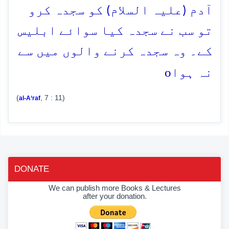
آدم (علیہ السلام) کو سجدہ کرو
تو سب نے سجدہ کیا سوائے ابلیس
کے۔ وہ سجدہ کرنے والوں میں سے
o
نہ ہوا
(
, 7 : 11)
al-A‘raf
DONATE
We can publish more Books & Lectures
after your donation.