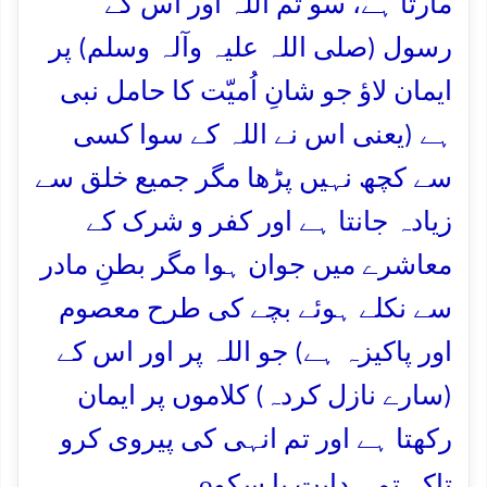
مارتا ہے، سو تم اللہ اور اس کے
رسول (صلی اللہ علیہ وآلہ وسلم) پر
ایمان لاؤ جو شانِ اُمیّت کا حامل نبی
ہے (یعنی اس نے اللہ کے سوا کسی
سے کچھ نہیں پڑھا مگر جمیع خلق سے
زیادہ جانتا ہے اور کفر و شرک کے
معاشرے میں جوان ہوا مگر بطنِ مادر
سے نکلے ہوئے بچے کی طرح معصوم
اور پاکیزہ ہے) جو اللہ پر اور اس کے
(سارے نازل کردہ) کلاموں پر ایمان
رکھتا ہے اور تم انہی کی پیروی کرو
o
تاکہ تم ہدایت پا سکو