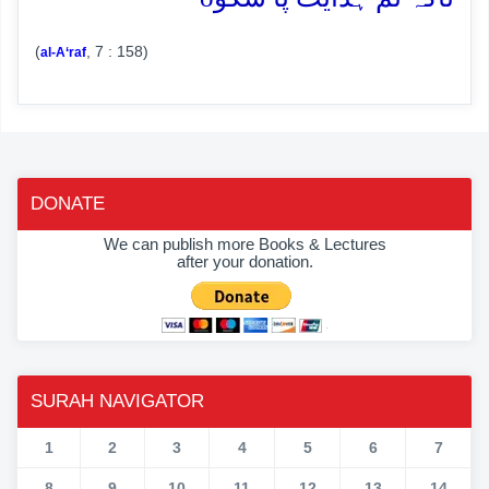
(
, 7 : 158)
al-A‘raf
DONATE
We can publish more Books & Lectures
after your donation.
SURAH NAVIGATOR
1
2
3
4
5
6
7
8
9
10
11
12
13
14