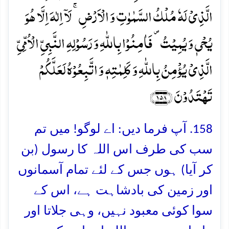
الَّذِیۡ لَہٗ مُلۡکُ السَّمٰوٰتِ وَ الۡاَرۡضِ ۚ لَاۤ اِلٰہَ اِلَّا ہُوَ
یُحۡیٖ وَ یُمِیۡتُ ۪ فَاٰمِنُوۡا بِاللّٰہِ وَ رَسُوۡلِہِ النَّبِیِّ الۡاُمِّیِّ
الَّذِیۡ یُؤۡمِنُ بِاللّٰہِ وَ کَلِمٰتِہٖ وَ اتَّبِعُوۡہُ لَعَلَّکُمۡ
تَہۡتَدُوۡنَ ﴿۱۵۸﴾
158. آپ فرما دیں: اے لوگو! میں تم
سب کی طرف اس اللہ کا رسول (بن
کر آیا) ہوں جس کے لئے تمام آسمانوں
اور زمین کی بادشاہت ہے، اس کے
سوا کوئی معبود نہیں، وہی جلاتا اور