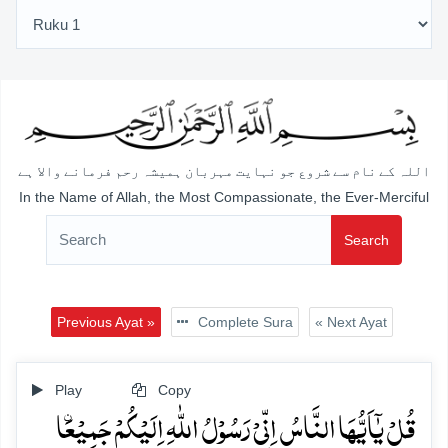
اللہ کے نام سے شروع جو نہایت مہربان ہمیشہ رحم فرمانے والا ہے
In the Name of Allah, the Most Compassionate, the Ever-Merciful
Search
Previous Ayat »
Complete Sura
« Next Ayat
Play
Copy
قُلۡ یٰۤاَیُّہَا النَّاسُ اِنِّیۡ رَسُوۡلُ اللّٰہِ اِلَیۡکُمۡ جَمِیۡعَۨا