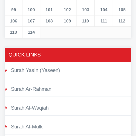
99
100
101
102
103
104
105
106
107
108
109
110
111
112
113
114
QUICK LINKS
Surah Yasin (Yaseen)
Surah Ar-Rahman
Surah Al-Waqiah
Surah Al-Mulk