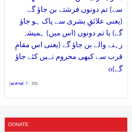
سے) تم دونوں فرشتے بن جاؤ گے
(یعنی علائقِ بشری سے پاک ہو جاؤ
گے) یا تم دونوں (اس میں) ہمیشہ
رہنے والے بن جاؤ گے (یعنی اس مقامِ
قرب سے کبھی محروم نہیں کئے جاؤ
o
گے)
(
, 7 : 20)
al-A‘raf
DONATE