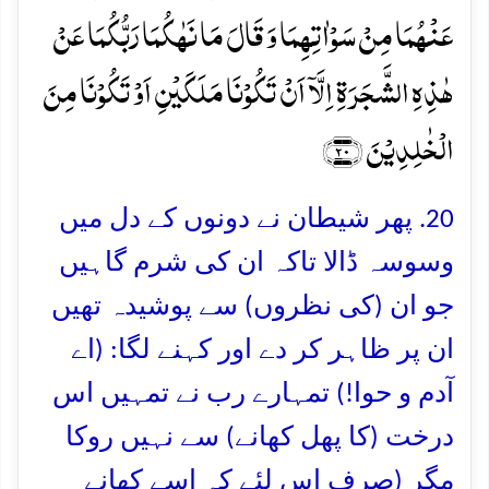
عَنۡہُمَا مِنۡ سَوۡاٰتِہِمَا وَ قَالَ مَا نَہٰکُمَا رَبُّکُمَا عَنۡ
ہٰذِہِ الشَّجَرَۃِ اِلَّاۤ اَنۡ تَکُوۡنَا مَلَکَیۡنِ اَوۡ تَکُوۡنَا مِنَ
الۡخٰلِدِیۡنَ ﴿۲۰﴾
20. پھر شیطان نے دونوں کے دل میں
وسوسہ ڈالا تاکہ ان کی شرم گاہیں
جو ان (کی نظروں) سے پوشیدہ تھیں
ان پر ظاہر کر دے اور کہنے لگا: (اے
آدم و حوا!) تمہارے رب نے تمہیں اس
درخت (کا پھل کھانے) سے نہیں روکا
مگر (صرف اس لئے کہ اسے کھانے