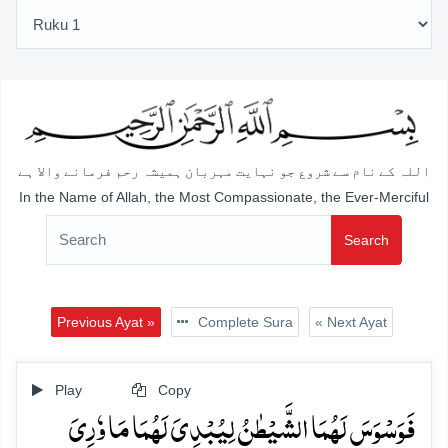
اللہ کے نام سے شروع جو نہایت مہربان ہمیشہ رحم فرمانے والا ہے
In the Name of Allah, the Most Compassionate, the Ever-Merciful
Search
Previous Ayat »
Complete Sura
« Next Ayat
Play
Copy
فَوَسۡوَسَ لَہُمَا الشَّیۡطٰنُ لِیُبۡدِیَ لَہُمَا مَا وٗرِیَ