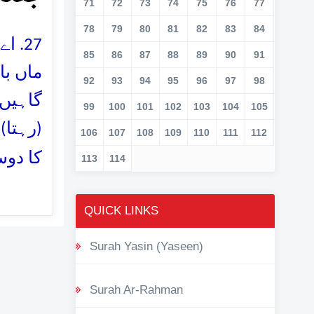
71
72
73
74
75
76
77
78
79
80
81
82
83
84
اے ا
85
86
87
88
89
90
91
ماں با
92
93
94
95
96
97
98
گاہیں 
99
100
101
102
103
104
105
رہتا) 
106
107
108
109
110
111
112
کا دوس
113
114
QUICK LINKS
Surah Yasin (Yaseen)
Surah Ar-Rahman