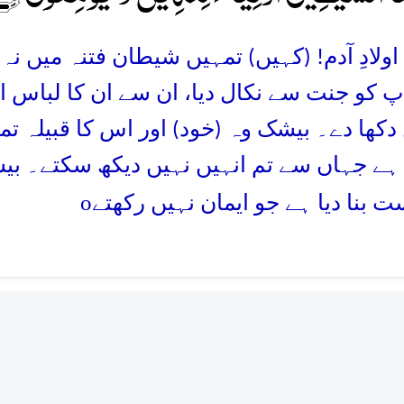
ولادِ آدم! (کہیں) تمہیں شیطان فتنہ میں نہ 
پ کو جنت سے نکال دیا، ان سے ان کا لباس ات
دکھا دے۔ بیشک وہ (خود) اور اس کا قبیلہ 
ہے جہاں سے تم انہیں نہیں دیکھ سکتے۔ بی
o
ت بنا دیا ہے جو ایمان نہیں رکھتے