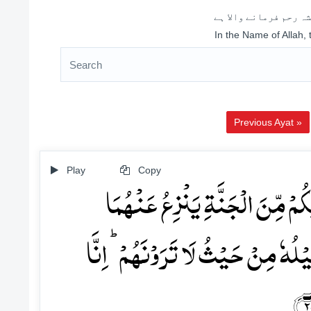
ہ رحم فرمانے والا ہے
In the Name of Allah,
Previous Ayat »
Play
Copy
ۡکُمۡ مِّنَ الۡجَنَّۃِ یَنۡزِعُ عَنۡہُمَا
ِیۡلُہٗ مِنۡ حَیۡثُ لَا تَرَوۡنَہُمۡ ؕ اِنَّا