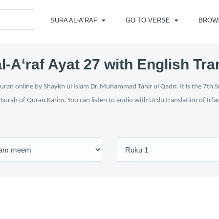
SURA AL-A‘RAF
GO TO VERSE
BROW
l-A‘raf Ayat 27 with English Tra
uran online by Shaykh ul Islam Dr. Muhammad Tahir ul Qadri. It is the 7th S
i Surah of Quran Karim. You can listen to audio with Urdu translation of Irf