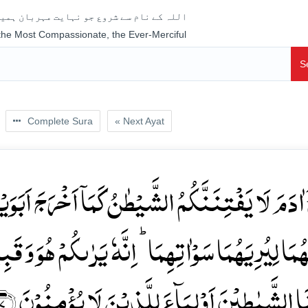
اللہ کے نام سے شروع جو نہایت مہربان ہمیش
 the Most Compassionate, the Ever-Merciful
S
Complete Sura
« Next Ayat
 اٰدَمَ لَا یَفۡتِنَنَّکُمُ الشَّیۡطٰنُ کَمَاۤ اَخۡرَجَ اَبَوَی
مَا لِیُرِیَہُمَا سَوۡاٰتِہِمَا ؕ اِنَّہٗ یَرٰىکُمۡ ہُوَ وَ قَب
ا الشَّیٰطِیۡنَ اَوۡلِیَآءَ لِلَّذِیۡنَ لَا یُؤۡمِنُوۡنَ ﴿۲۷