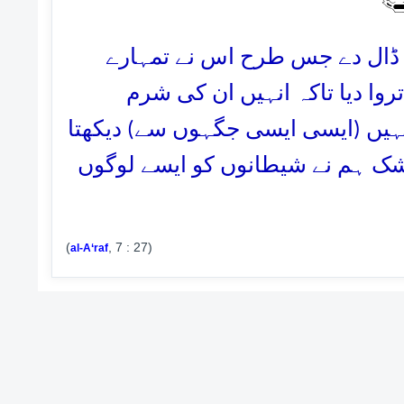
27. ڈال دے جس طرح اس نے تمہارے
روا دیا تاکہ انہیں ان کی شرم
تمہیں (ایسی ایسی جگہوں سے) دیکھتا
(شک ہم نے شیطانوں کو ایسے لوگوں
(
, 7 : 27)
al-A‘raf