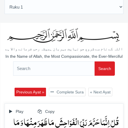
اللہ کے نام سے شروع جو نہایت مہربان ہمیشہ رحم فرمانے والا ہے
In the Name of Allah, the Most Compassionate, the Ever-Merciful
Search
Previous Ayat »
Complete Sura
« Next Ayat
Play
Copy
قُلۡ اِنَّمَا حَرَّمَ رَبِّیَ الۡفَوَاحِشَ مَا ظَہَرَ مِنۡہَا وَ مَا