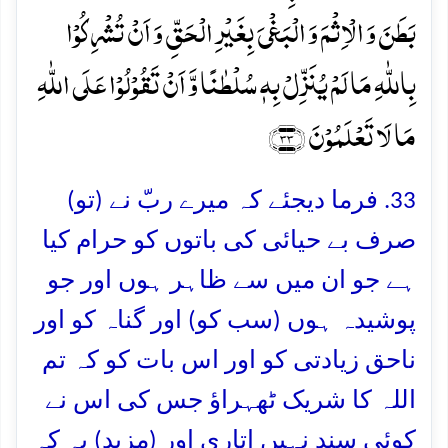
بَطَنَ وَ الۡاِثۡمَ وَ الۡبَغۡیَ بِغَیۡرِ الۡحَقِّ وَ اَنۡ تُشۡرِکُوۡا
بِاللّٰہِ مَا لَمۡ یُنَزِّلۡ بِہٖ سُلۡطٰنًا وَّ اَنۡ تَقُوۡلُوۡا عَلَی اللّٰہِ
مَا لَا تَعۡلَمُوۡنَ ﴿۳۳﴾
33. فرما دیجئے کہ میرے ربّ نے (تو)
صرف بے حیائی کی باتوں کو حرام کیا
ہے جو ان میں سے ظاہر ہوں اور جو
پوشیدہ ہوں (سب کو) اور گناہ کو اور
ناحق زیادتی کو اور اس بات کو کہ تم
اللہ کا شریک ٹھہراؤ جس کی اس نے
کوئی سند نہیں اتاری اور (مزید) یہ کہ