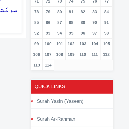
71
72
73
74
75
76
77
سرکشی
78
79
80
81
82
83
84
85
86
87
88
89
90
91
92
93
94
95
96
97
98
99
100
101
102
103
104
105
106
107
108
109
110
111
112
113
114
QUICK LINKS
Surah Yasin (Yaseen)
Surah Ar-Rahman