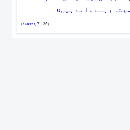
o
میشہ رہنے والے ہیں
(
, 7 : 36)
al-A‘raf