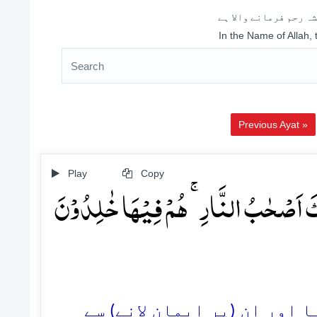
ہ رحم فرمانے والا ہے
In the Name of Allah,
Previous Ayat »
Play
Copy
ٓئِکَ اَصۡحٰبُ النَّارِ ۚ ہُمۡ فِیۡہَا خٰلِدُوۡنَ
36. ر ان (پر ایمان لانے) سے