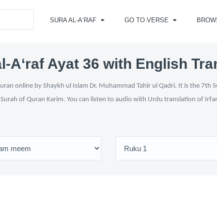
SURA AL-A‘RAF
GO TO VERSE
BROW
l-A‘raf Ayat 36 with English Tra
uran online by Shaykh ul Islam Dr. Muhammad Tahir ul Qadri. It is the 7th S
i Surah of Quran Karim. You can listen to audio with Urdu translation of Irf