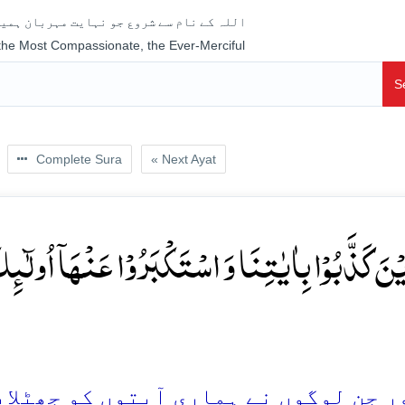
اللہ کے نام سے شروع جو نہایت مہربان ہمیش
 the Most Compassionate, the Ever-Merciful
S
Complete Sura
« Next Ayat
ِیۡنَ کَذَّبُوۡا بِاٰیٰتِنَا وَ اسۡتَکۡبَرُوۡا عَنۡہَاۤ اُولٰ
 جن لوگوں نے ہماری آیتوں کو جھٹلایا او