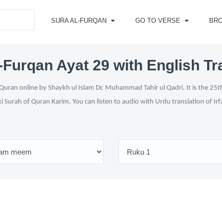
SURA AL-FURQAN
GO TO VERSE
BR
-Furqan Ayat 29 with English Tr
Quran online by Shaykh ul Islam Dr. Muhammad Tahir ul Qadri. It is the 25th
ki Surah of Quran Karim. You can listen to audio with Urdu translation of Ir