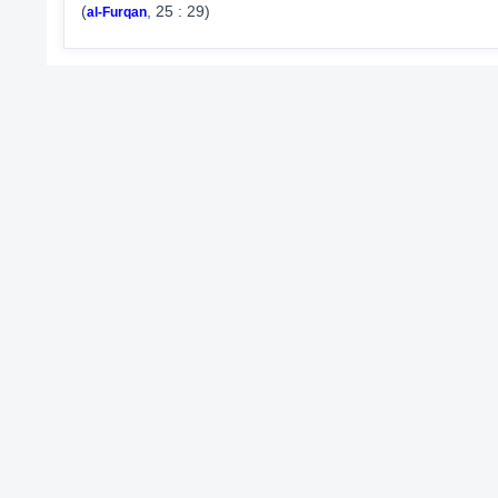
(
, 25 : 29)
al-Furqan