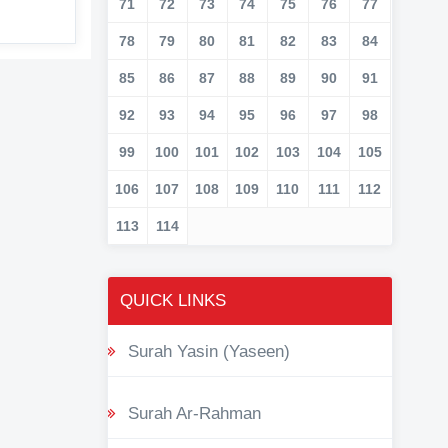
71
72
73
74
75
76
77
78
79
80
81
82
83
84
85
86
87
88
89
90
91
92
93
94
95
96
97
98
99
100
101
102
103
104
105
106
107
108
109
110
111
112
113
114
QUICK LINKS
Surah Yasin (Yaseen)
Surah Ar-Rahman