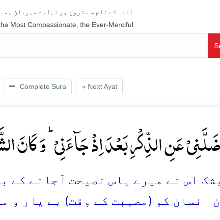
اللہ کے نام سے شروع جو نہایت مہربان ہمیش
 the Most Compassionate, the Ever-Merciful
S
Complete Sura
« Next Ayat
َضَلَّنِیۡ عَنِ الذِّکۡرِ بَعۡدَ اِذۡ جَآءَنِیۡ ؕ وَ کَانَ ال
ک اس نے میرے پاس نصیحت آجانے کے بعد 
 انسان کو (مصیبت کے وقت) بے یار و مد