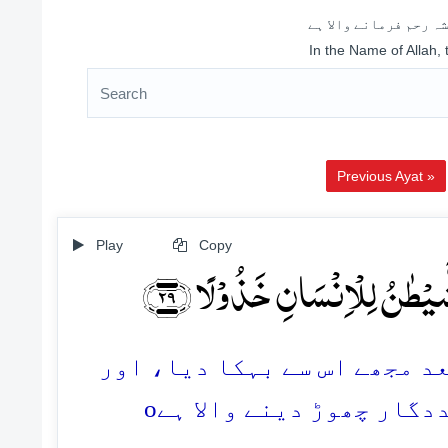
ہ رحم فرمانے والا ہے
In the Name of Allah,
Previous Ayat »
Play
Copy
شَّیۡطٰنُ لِلۡاِنۡسَانِ خَذُوۡلًا ﴿۲۹
29. مجھے اس سے بہکا دیا، اور
o
دگار چھوڑ دینے والا ہے