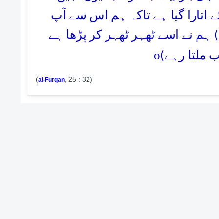
لئے اتارا گیا ہے تاکہ ہم اس سے آپ
ہم نے اسے ٹھہر ٹھہر کر پڑھا ہے
o
(ب ملتا رہے
(
, 25 : 32)
al-Furqan