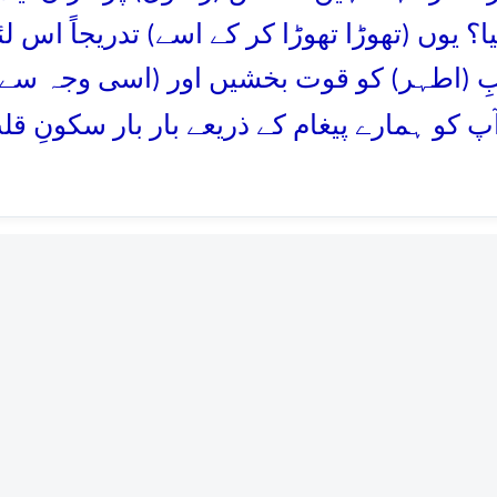
گیا؟ یوں (تھوڑا تھوڑا کر کے اسے) تدریجاً اس 
ِ (اطہر) کو قوت بخشیں اور (اسی وجہ سے) 
آپ کو ہمارے پیغام کے ذریعے بار بار سکونِ قل