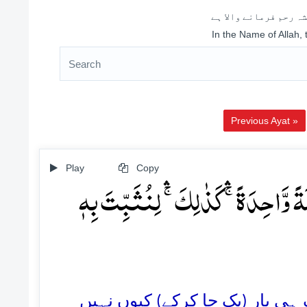
ہ رحم فرمانے والا ہے
In the Name of Allah,
Previous Ayat »
Play
Copy
لَۃً وَّاحِدَۃً ۚۛ کَذٰلِکَ ۚۛ لِنُثَبِّتَ بِہٖ
32.  بار (یک جا کرکے) کیوں نہیں