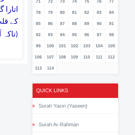
71
72
73
74
75
76
77
اتارا 
78
79
80
81
82
83
84
کے قلب
85
86
87
88
89
90
91
تاکہ )
92
93
94
95
96
97
98
99
100
101
102
103
104
105
106
107
108
109
110
111
112
113
114
QUICK LINKS
Surah Yasin (Yaseen)
Surah Ar-Rahman