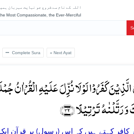
اللہ کے نام سے شروع جو نہایت مہربان ہمیش
 the Most Compassionate, the Ever-Merciful
S
Complete Sura
« Next Ayat
الَّذِیۡنَ کَفَرُوۡا لَوۡ لَا نُزِّلَ عَلَیۡہِ الۡقُرۡاٰنُ جُمۡ
َ وَ رَتَّلۡنٰہُ تَرۡتِیۡلًا ﴿۳۲
کافر کہتے ہیں کہ اس (رسول) پر قرآن ایک ہی