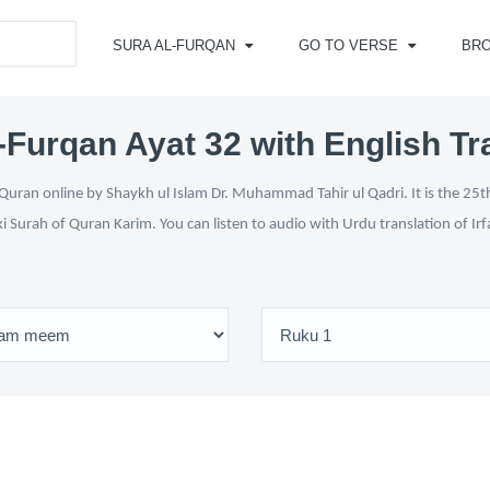
SURA AL-FURQAN
GO TO VERSE
BR
-Furqan Ayat 32 with English Tr
Quran online by Shaykh ul Islam Dr. Muhammad Tahir ul Qadri. It is the 25th
ki Surah of Quran Karim. You can listen to audio with Urdu translation of Ir