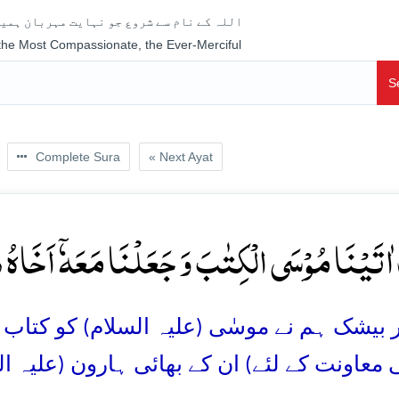
اللہ کے نام سے شروع جو نہایت مہربان ہمیش
 the Most Compassionate, the Ever-Merciful
S
Complete Sura
« Next Ayat
ۡ اٰتَیۡنَا مُوۡسَی الۡکِتٰبَ وَ جَعَلۡنَا مَعَہٗۤ اَخَاہُ ہٰرُ
بیشک ہم نے موسٰی (علیہ السلام) کو کتاب عطا
معاونت کے لئے) ان کے بھائی ہارون (علیہ السل