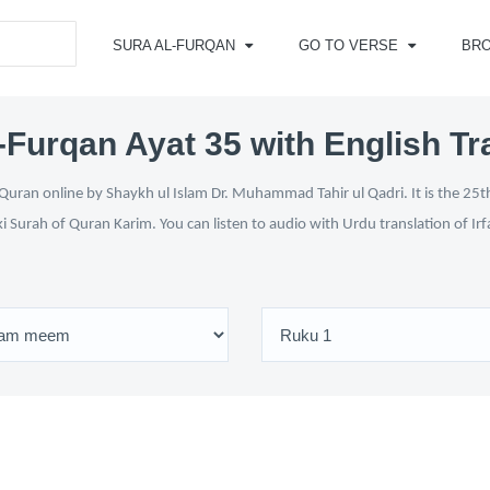
SURA AL-FURQAN
GO TO VERSE
BR
-Furqan Ayat 35 with English Tr
Quran online by Shaykh ul Islam Dr. Muhammad Tahir ul Qadri. It is the 25th
ki Surah of Quran Karim. You can listen to audio with Urdu translation of Ir