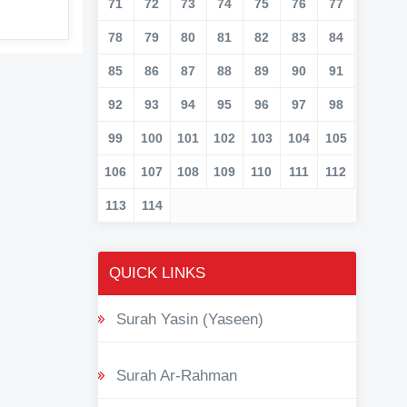
71
72
73
74
75
76
77
78
79
80
81
82
83
84
85
86
87
88
89
90
91
92
93
94
95
96
97
98
99
100
101
102
103
104
105
106
107
108
109
110
111
112
113
114
QUICK LINKS
Surah Yasin (Yaseen)
Surah Ar-Rahman