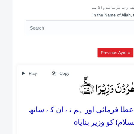
ہ رحم فرمانے والا ہے
In the Name of Allah,
Previous Ayat »
Play
Copy
وۡنَ وَزِیۡرًا ﴿ۚۖ۳۵
35.  فرمائی اور ہم نے ان کے ساتھ
o
(ام) کو وزیر بنایا