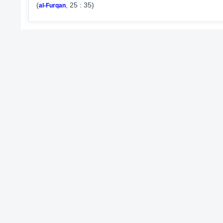
(
, 25 : 35)
al-Furqan