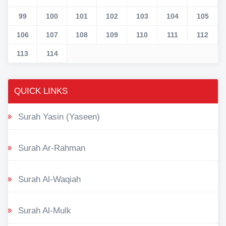
99
100
101
102
103
104
105
106
107
108
109
110
111
112
113
114
QUICK LINKS
Surah Yasin (Yaseen)
Surah Ar-Rahman
Surah Al-Waqiah
Surah Al-Mulk