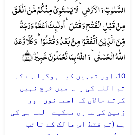
السَّمٰوٰتِ وَ الۡاَرۡضِ ؕ لَا یَسۡتَوِیۡ مِنۡکُمۡ مَّنۡ اَنۡفَقَ
مِنۡ قَبۡلِ الۡفَتۡحِ وَ قٰتَلَ ؕ اُولٰٓئِکَ اَعۡظَمُ دَرَجَۃً
مِّنَ الَّذِیۡنَ اَنۡفَقُوۡا مِنۡۢ بَعۡدُ وَ قٰتَلُوۡا ؕ وَ کُلًّا وَّعَدَ
اللّٰہُ الۡحُسۡنٰی ؕ وَ اللّٰہُ بِمَا تَعۡمَلُوۡنَ خَبِیۡرٌ ﴿٪۱۰﴾
10. اور تمہیں کیا ہوگیا ہے کہ
تم اللہ کی راہ میں خرچ نہیں
کرتے حالاں کہ آسمانوں اور
زمین کی ساری ملکیت اللہ ہی کی
ہے (تم فقط اس مالک کے نائب