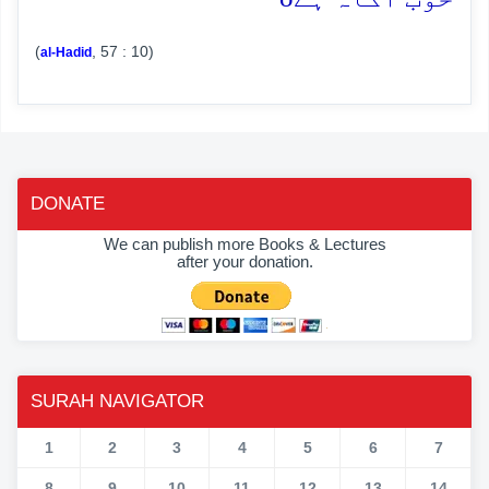
(
, 57 : 10)
al-Hadid
DONATE
We can publish more Books & Lectures
after your donation.
SURAH NAVIGATOR
1
2
3
4
5
6
7
8
9
10
11
12
13
14