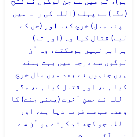
ہو)، تم میں سے جن لوگوں نے فتحِ
(مکّہ) سے پہلے (اللہ کی راہ میں
اپنا مال) خرچ کیا اور (حق کے
لیے) قتال کیا وہ (اور تم)
برابر نہیں ہوسکتے، وہ اُن
لوگوں سے درجہ میں بہت بلند
ہیں جنہوں نے بعد میں مال خرچ
کیا ہے، اور قتال کیا ہے، مگر
اللہ نے حسنِ آخرت (یعنی جنت) کا
وعدہ سب سے فرما دیا ہے، اور
اللہ جو کچھ تم کرتے ہو اُن سے
o
خوب آگاہ ہے