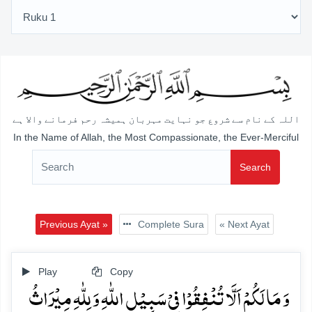
اللہ کے نام سے شروع جو نہایت مہربان ہمیشہ رحم فرمانے والا ہے
In the Name of Allah, the Most Compassionate, the Ever-Merciful
Search
Previous Ayat »
Complete Sura
« Next Ayat
Play
Copy
وَ مَا لَکُمۡ اَلَّا تُنۡفِقُوۡا فِیۡ سَبِیۡلِ اللّٰہِ وَ لِلّٰہِ مِیۡرَاثُ