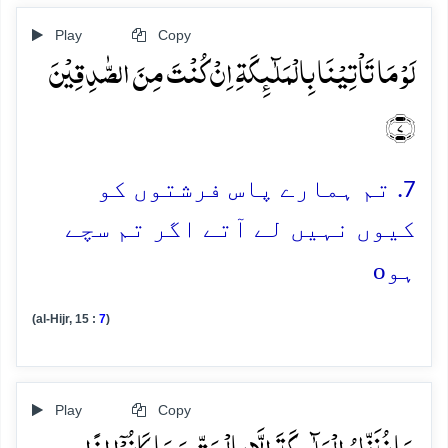
Play
Copy
لَوۡ مَا تَاۡتِیۡنَا بِالۡمَلٰٓئِکَۃِ اِنۡ کُنۡتَ مِنَ الصّٰدِقِیۡنَ
﴿۷﴾
7. تم ہمارے پاس فرشتوں کو
کیوں نہیں لے آتے اگر تم سچے
o
ہو
(al-Hijr, 15 :
7
)
Play
Copy
مَا نُنَزِّلُ الۡمَلٰٓئِکَۃَ اِلَّا بِالۡحَقِّ وَ مَا کَانُوۡۤا اِذًا