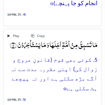
o
انجام کو جا پہنچے)
(al-Hijr, 15 :
4
)
Play
Copy
مَا تَسۡبِقُ مِنۡ اُمَّۃٍ اَجَلَہَا وَ مَا یَسۡتَاۡخِرُوۡنَ ﴿۵﴾
5. کوئی بھی قوم (قانونِ عروج و
زوال کی) اپنی مقررہ مدت سے نہ
آگے بڑھ سکتی ہے اور نہ پیچھے
o
ہٹ سکتی ہے
(al-Hijr, 15 :
5
)