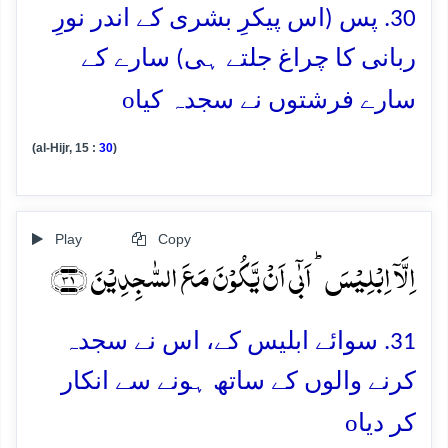
30. پس (اس پیکرِ بشری کے اندر نورِ
ربانی کا چراغ جلتے ہی) سارے کے
o
سارے فرشتوں نے سجدہ کیا
(al-Hijr, 15 :
30
)
Play
Copy
اِلَّاۤ اِبۡلِیۡسَ ؕ اَبٰۤی اَنۡ یَّکُوۡنَ مَعَ السّٰجِدِیۡنَ ﴿۳۱﴾
31. سوائے ابلیس کے، اس نے سجدہ
کرنے والوں کے ساتھ ہونے سے انکار
o
کر دیا