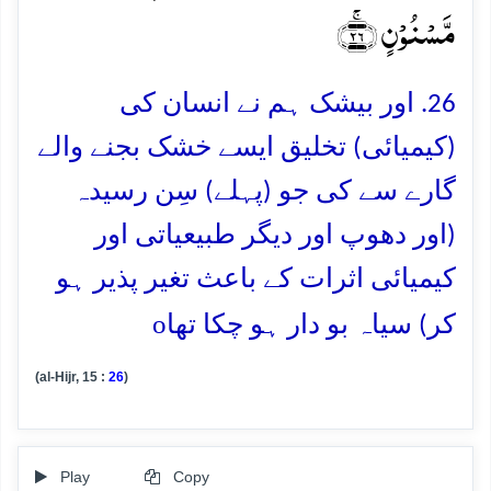
مَّسۡنُوۡنٍ ﴿ۚ۲۶﴾
26. اور بیشک ہم نے انسان کی
(کیمیائی) تخلیق ایسے خشک بجنے والے
گارے سے کی جو (پہلے) سِن رسیدہ
(اور دھوپ اور دیگر طبیعیاتی اور
کیمیائی اثرات کے باعث تغیر پذیر ہو
o
کر) سیاہ بو دار ہو چکا تھا
(al-Hijr, 15 :
26
)
Play
Copy