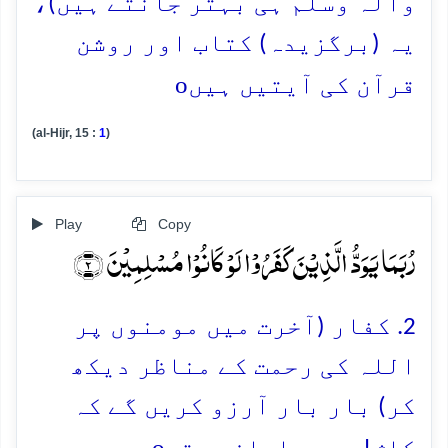
وآلہ وسلم ہی بہتر جانتے ہیں)،
یہ (برگزیدہ) کتاب اور روشن
o
قرآن کی آیتیں ہیں
(al-Hijr, 15 :
1
)
Play
Copy
رُبَمَا یَوَدُّ الَّذِیۡنَ کَفَرُوۡا لَوۡ کَانُوۡا مُسۡلِمِیۡنَ ﴿۲﴾
2. کفار (آخرت میں مومنوں پر
اللہ کی رحمت کے مناظر دیکھ
کر) بار بار آرزو کریں گے کہ
o