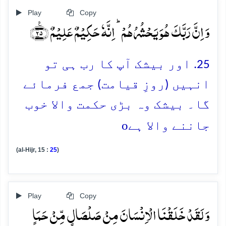
Play
Copy
وَ اِنَّ رَبَّکَ ہُوَ یَحۡشُرُہُمۡ ؕ اِنَّہٗ حَکِیۡمٌ عَلِیۡمٌ ﴿٪۲۵﴾
25. اور بیشک آپ کا رب ہی تو
انہیں (روزِ قیامت) جمع فرمائے
گا۔ بیشک وہ بڑی حکمت والا خوب
o
جاننے والا ہے
(al-Hijr, 15 :
25
)
Play
Copy
وَ لَقَدۡ خَلَقۡنَا الۡاِنۡسَانَ مِنۡ صَلۡصَالٍ مِّنۡ حَمَاٍ