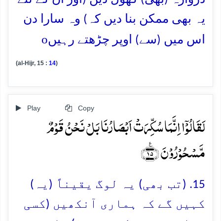
یہ بھی ممکن بنا دیں کہ) وہ سارا دن
o
اس میں (سے) اوپر چڑھتے رہیں
(al-Hijr, 15 :
14
)
Play
Copy
لَقَالُوۡۤا اِنَّمَا سُکِّرَتۡ اَبۡصَارُنَا بَلۡ نَحۡنُ قَوۡمٌ
مَّسۡحُوۡرُوۡنَ ﴿٪۱۵﴾
15. (تب بھی) یہ لوگ یقیناً (یہ)
کہیں گے کہ ہماری آنکھیں (کسی