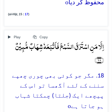
o
محفوظ کر دیا
(al-Hijr, 15 :
17
)
Play
Copy
اِلَّا مَنِ اسۡتَرَقَ السَّمۡعَ فَاَتۡبَعَہٗ شِہَابٌ مُّبِیۡنٌ
﴿۱۸﴾
18. مگر جو کوئی بھی چوری چھپے
سننے کے لئے آگھسا تو اس کے
پیچھے ایک (جلتا) چمکتا شہاب
o
ہو جاتا ہے