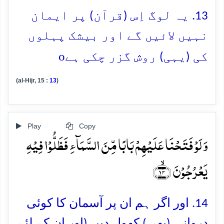
13. یہ لوگ اِس (قرآن) پر ایمان
نہیں لائیں گے اور بیشک پہلوں
o
کی (یہی) روش گزر چکی ہے
(al-Hijr, 15 :
13
)
Play
Copy
وَ لَوۡ فَتَحۡنَا عَلَیۡہِمۡ بَابًا مِّنَ السَّمَآءِ فَظَلُّوۡا فِیۡہِ
یَعۡرُجُوۡنَ ﴿ۙ۱۴﴾
14. اور اگر ہم ان پر آسمان کا کوئی
دروازہ (بھی) کھول دیں (اور ان کے لئے