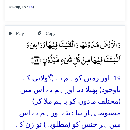
(al-Hijr, 15 :
18
)
Play
Copy
وَ الۡاَرۡضَ مَدَدۡنٰہَا وَ اَلۡقَیۡنَا فِیۡہَا رَوَاسِیَ وَ
اَنۡۢبَتۡنَا فِیۡہَا مِنۡ کُلِّ شَیۡءٍ مَّوۡزُوۡنٍ ﴿۱۹﴾
19. اور زمین کو ہم نے (گولائی کے
باوجود) پھیلا دیا اور ہم نے اس میں
(مختلف مادوں کو باہم ملا کر)
مضبوط پہاڑ بنا دیئے اور ہم نے اس
میں ہر جنس کو (مطلوبہ) توازن کے