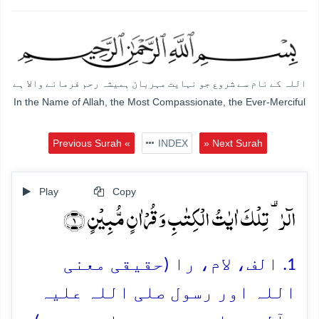
اللہ کے نام سے شروع جو نہایت مہربان ہمیشہ رحم فرمانے والا ہے
In the Name of Allah, the Most Compassionate, the Ever-Merciful
Previous Surah «
INDEX
» Next Surah
Play
Copy
الٓرٰ ۟ تِلۡکَ اٰیٰتُ الۡکِتٰبِ وَ قُرۡاٰنٍ مُّبِیۡنٍ ﴿۱﴾
1. الف، لام، را (حقیقی معنی
اللہ اور رسول صلی اللہ علیہ