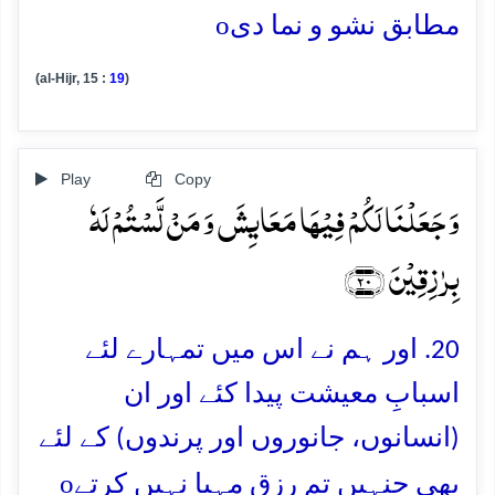
o
مطابق نشو و نما دی
(al-Hijr, 15 :
19
)
Play
Copy
وَ جَعَلۡنَا لَکُمۡ فِیۡہَا مَعَایِشَ وَ مَنۡ لَّسۡتُمۡ لَہٗ
بِرٰزِقِیۡنَ ﴿۲۰﴾
20. اور ہم نے اس میں تمہارے لئے
اسبابِ معیشت پیدا کئے اور ان
(انسانوں، جانوروں اور پرندوں) کے لئے
o
بھی جنہیں تم رزق مہیا نہیں کرتے