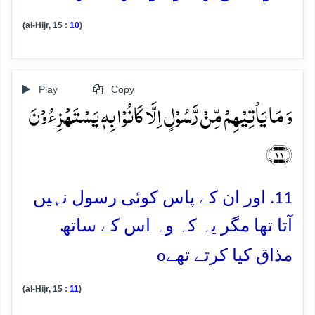
(al-Hijr, 15 :
10
)
Play
Copy
وَ مَا یَاۡتِیۡہِمۡ مِّنۡ رَّسُوۡلٍ اِلَّا کَانُوۡا بِہٖ یَسۡتَہۡزِءُوۡنَ
﴿۱۱﴾
11. اور ان کے پاس کوئی رسول نہیں
آتا تھا مگر یہ کہ وہ اس کے ساتھ
o
مذاق کیا کرتے تھے
(al-Hijr, 15 :
11
)