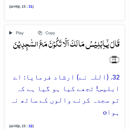
(al-Hijr, 15 :
31
)
Play
Copy
قَالَ یٰۤـاِبۡلِیۡسُ مَا لَکَ اَلَّا تَکُوۡنَ مَعَ السّٰجِدِیۡنَ
﴿۳۲﴾
32. (اللہ نے) ارشاد فرمایا: اے
ابلیس! تجھے کیا ہو گیا ہے کہ
تو سجدہ کرنے والوں کے ساتھ نہ
o
ہوا
(al-Hijr, 15 :
32
)