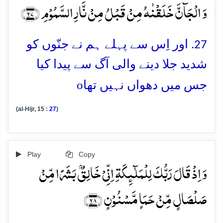
وَ الۡجَآنَّ خَلَقۡنٰہُ مِنۡ قَبۡلُ مِنۡ نَّارِ السَّمُوۡمِ ﴿۲۷﴾
27. اور اِس سے پہلے ہم نے جنّوں کو
شدید جلا دینے والی آگ سے پیدا کیا
o
جس میں دھواں نہیں تھا
(al-Hijr, 15 :
27
)
Play
Copy
وَ اِذۡ قَالَ رَبُّکَ لِلۡمَلٰٓئِکَۃِ اِنِّیۡ خَالِقٌۢ بَشَرًا مِّنۡ
صَلۡصَالٍ مِّنۡ حَمَاٍ مَّسۡنُوۡنٍ ﴿۲۸﴾