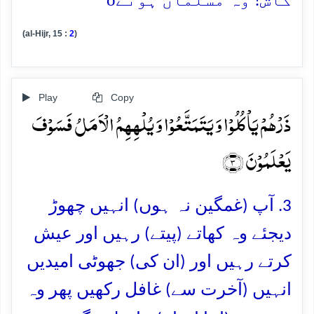
کاش! وہ مسلمان ہوتے
(al-Hijr, 15 :
2
)
Play
Copy
ذَرۡہُمۡ یَاۡکُلُوۡا وَ یَتَمَتَّعُوۡا وَ یُلۡہِہِمُ الۡاَمَلُ فَسَوۡفَ
یَعۡلَمُوۡنَ ﴿۳﴾
3. آپ (غمگین نہ ہوں) انہیں چھوڑ
دیجئے وہ کھاتے (پیتے) رہیں اور عیش
کرتے رہیں اور (ان کی) جھوٹی امیدیں
انہیں (آخرت سے) غافل رکھیں پھر وہ