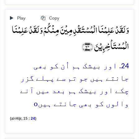
Play
Copy
وَ لَقَدۡ عَلِمۡنَا الۡمُسۡتَقۡدِمِیۡنَ مِنۡکُمۡ وَ لَقَدۡ عَلِمۡنَا
الۡمُسۡتَاۡخِرِیۡنَ ﴿۲۴﴾
24. اور بیشک ہم اُن کو بھی
جانتے ہیں جو تم سے پہلے گزر
چکے اور بیشک ہم بعد میں آنے
o
والوں کو بھی جانتے ہیں
(al-Hijr, 15 :
24
)