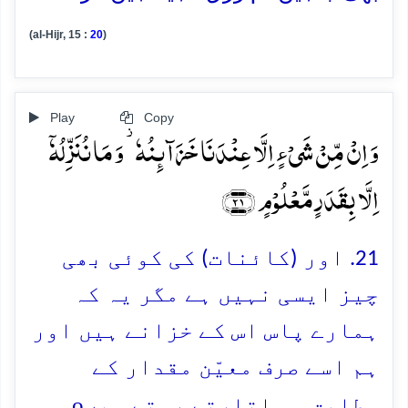
(al-Hijr, 15 :
20
)
Play
Copy
وَ اِنۡ مِّنۡ شَیۡءٍ اِلَّا عِنۡدَنَا خَزَآئِنُہٗ ۫ وَ مَا نُنَزِّلُہٗۤ
اِلَّا بِقَدَرٍ مَّعۡلُوۡمٍ ﴿۲۱﴾
21. اور (کائنات) کی کوئی بھی
چیز ایسی نہیں ہے مگر یہ کہ
ہمارے پاس اس کے خزانے ہیں اور
ہم اسے صرف معیّن مقدار کے
o
مطابق ہی اتارتے رہتے ہیں