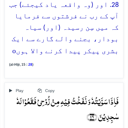
28. اور (وہ واقعہ یاد کیجئے) جب
آپ کے رب نے فرشتوں سے فرمایا
کہ میں سِن رسیدہ (اور) سیاہ
بودار، بجنے والے گارے سے ایک
o
بشری پیکر پیدا کرنے والا ہوں
(al-Hijr, 15 :
28
)
Play
Copy
فَاِذَا سَوَّیۡتُہٗ وَ نَفَخۡتُ فِیۡہِ مِنۡ رُّوۡحِیۡ فَقَعُوۡا لَہٗ
سٰجِدِیۡنَ ﴿۲۹﴾