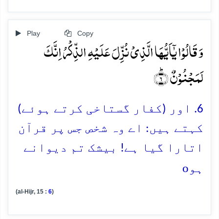
Play
Copy
وَ قَالُوۡا یٰۤاَیُّہَا الَّذِیۡ نُزِّلَ عَلَیۡہِ الذِّکۡرُ اِنَّکَ
لَمَجۡنُوۡنٌ ؕ﴿۶﴾
6. اور (کفار گستاخی کرتے ہوئے)
کہتے ہیں: اے وہ شخص جس پر قرآن
اتارا گیا ہے! بیشک تم دیوانے
o
ہو
(al-Hijr, 15 :
6
)