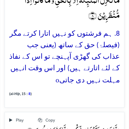
مُّنۡظَرِیۡنَ ﴿۸﴾
8. ہم فرشتوں کو نہیں اتارا کرتے مگر
(فیصلۂ) حق کے ساتھ (یعنی جب
عذاب کی گھڑی آپہنچے تو اس کے نفاذ
کے لئے اتارتے ہیں) اور اس وقت انہیں
o
مہلت نہیں دی جاتی
(al-Hijr, 15 :
8
)
Play
Copy