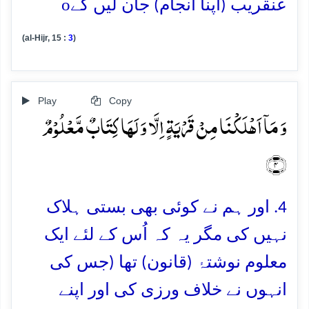
o
عنقریب (اپنا انجام) جان لیں گے
(al-Hijr, 15 :
3
)
Play
Copy
وَ مَاۤ اَہۡلَکۡنَا مِنۡ قَرۡیَۃٍ اِلَّا وَ لَہَا کِتَابٌ مَّعۡلُوۡمٌ
﴿۴﴾
4. اور ہم نے کوئی بھی بستی ہلاک
نہیں کی مگر یہ کہ اُس کے لئے ایک
معلوم نوشتۂ (قانون) تھا (جس کی
انہوں نے خلاف ورزی کی اور اپنے