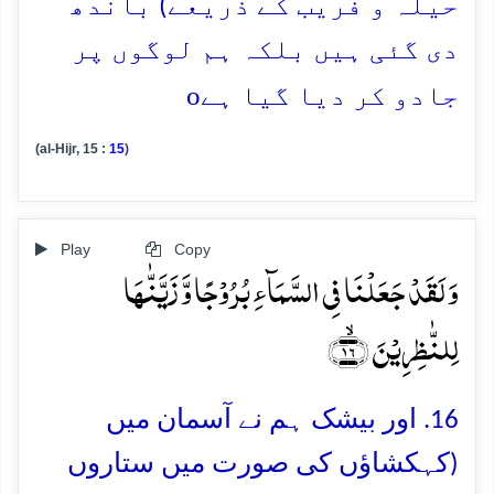
حیلہ و فریب کے ذریعے) باندھ
دی گئی ہیں بلکہ ہم لوگوں پر
o
جادو کر دیا گیا ہے
(al-Hijr, 15 :
15
)
Play
Copy
وَ لَقَدۡ جَعَلۡنَا فِی السَّمَآءِ بُرُوۡجًا وَّ زَیَّنّٰہَا
لِلنّٰظِرِیۡنَ ﴿ۙ۱۶﴾
16. اور بیشک ہم نے آسمان میں
(کہکشاؤں کی صورت میں ستاروں