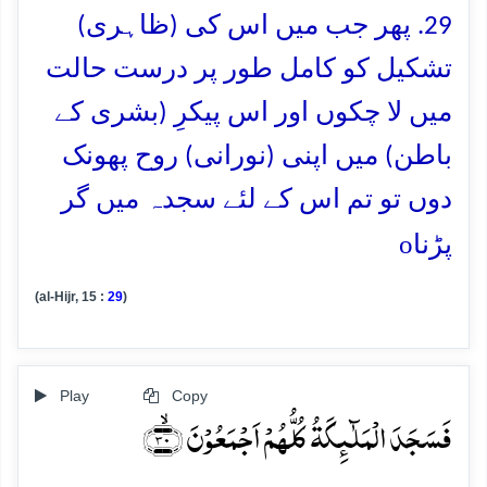
29. پھر جب میں اس کی (ظاہری)
تشکیل کو کامل طور پر درست حالت
میں لا چکوں اور اس پیکرِ (بشری کے
باطن) میں اپنی (نورانی) روح پھونک
دوں تو تم اس کے لئے سجدہ میں گر
o
پڑنا
(al-Hijr, 15 :
29
)
Play
Copy
فَسَجَدَ الۡمَلٰٓئِکَۃُ کُلُّہُمۡ اَجۡمَعُوۡنَ ﴿ۙ۳۰﴾