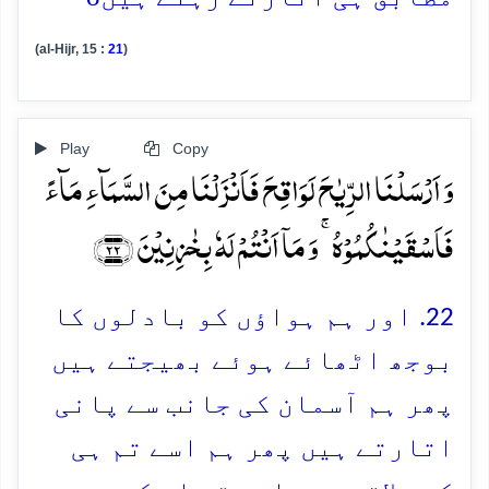
(al-Hijr, 15 :
21
)
Play
Copy
وَ اَرۡسَلۡنَا الرِّیٰحَ لَوَاقِحَ فَاَنۡزَلۡنَا مِنَ السَّمَآءِ مَآءً
فَاَسۡقَیۡنٰکُمُوۡہُ ۚ وَ مَاۤ اَنۡتُمۡ لَہٗ بِخٰزِنِیۡنَ ﴿۲۲﴾
22. اور ہم ہواؤں کو بادلوں کا
بوجھ اٹھائے ہوئے بھیجتے ہیں
پھر ہم آسمان کی جانب سے پانی
اتارتے ہیں پھر ہم اسے تم ہی