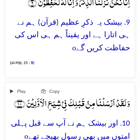
اِنَّا نَحۡنُ نَزَّلۡنَا الذِّکۡرَ وَ اِنَّا لَہٗ لَحٰفِظُوۡنَ ﴿۹﴾
9. بیشک یہ ذکرِ عظیم (قرآن) ہم نے
ہی اتارا ہے اور یقیناً ہم ہی اس کی
o
حفاظت کریں گے
(al-Hijr, 15 :
9
)
Play
Copy
وَ لَقَدۡ اَرۡسَلۡنَا مِنۡ قَبۡلِکَ فِیۡ شِیَعِ الۡاَوَّلِیۡنَ ﴿۱۰﴾
10. اور بیشک ہم نے آپ سے قبل پہلی
o
امتوں میں بھی رسول بھیجے تھے