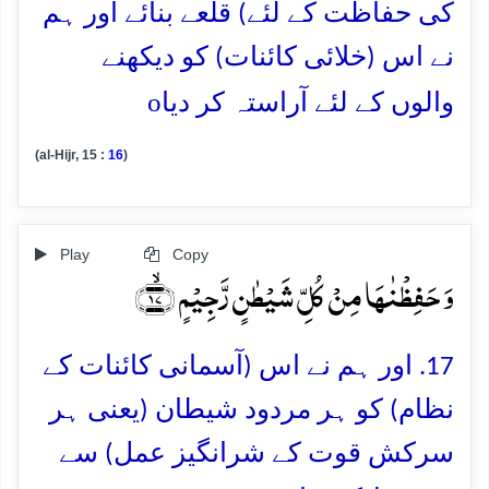
کی حفاظت کے لئے) قلعے بنائے اور ہم
نے اس (خلائی کائنات) کو دیکھنے
o
والوں کے لئے آراستہ کر دیا
(al-Hijr, 15 :
16
)
Play
Copy
وَ حَفِظۡنٰہَا مِنۡ کُلِّ شَیۡطٰنٍ رَّجِیۡمٍ ﴿ۙ۱۷﴾
17. اور ہم نے اس (آسمانی کائنات کے
نظام) کو ہر مردود شیطان (یعنی ہر
سرکش قوت کے شرانگیز عمل) سے