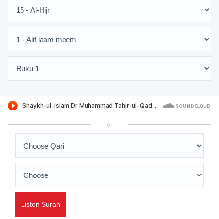
or
Listen Surah