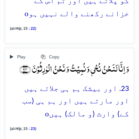
کو پلاتے ہیں اور تم اس کے
o
خزانے رکھنے والے نہیں ہو
(al-Hijr, 15 :
22
)
Play
Copy
وَ اِنَّا لَنَحۡنُ نُحۡیٖ وَ نُمِیۡتُ وَ نَحۡنُ الۡوٰرِثُوۡنَ ﴿۲۳﴾
23. اور بیشک ہم ہی جلاتے ہیں
اور مارتے ہیں اور ہم ہی (سب
o
کے) وارث (و مالک) ہیں
(al-Hijr, 15 :
23
)