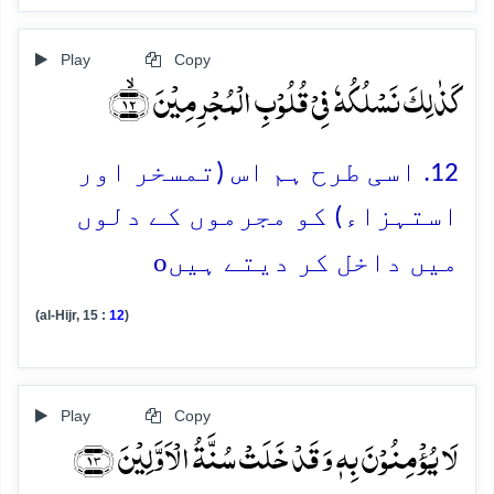
Play
Copy
کَذٰلِکَ نَسۡلُکُہٗ فِیۡ قُلُوۡبِ الۡمُجۡرِمِیۡنَ ﴿ۙ۱۲﴾
12. اسی طرح ہم اس (تمسخر اور
استہزاء) کو مجرموں کے دلوں
o
میں داخل کر دیتے ہیں
(al-Hijr, 15 :
12
)
Play
Copy
لَا یُؤۡمِنُوۡنَ بِہٖ وَ قَدۡ خَلَتۡ سُنَّۃُ الۡاَوَّلِیۡنَ ﴿۱۳﴾