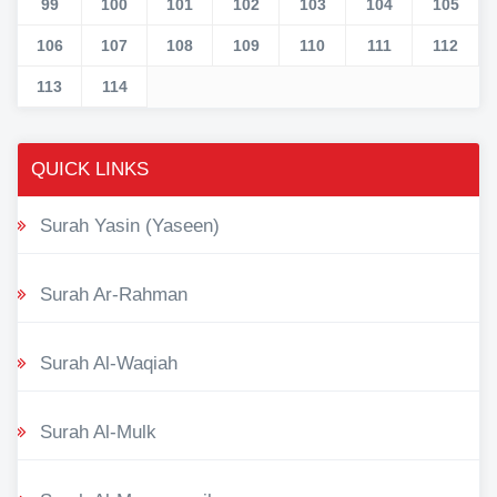
99
100
101
102
103
104
105
106
107
108
109
110
111
112
113
114
QUICK LINKS
Surah Yasin (Yaseen)
Surah Ar-Rahman
Surah Al-Waqiah
Surah Al-Mulk