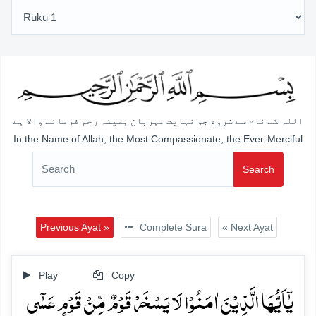
اللہ کے نام سے شروع جو نہایت مہربان ہمیشہ رحم فرمانے والا ہے
In the Name of Allah, the Most Compassionate, the Ever-Merciful
Search
Previous Ayat »
Complete Sura
« Next Ayat
Play
Copy
یٰۤاَیُّہَا الَّذِیۡنَ اٰمَنُوۡا لَا یَسۡخَرۡ قَوۡمٌ مِّنۡ قَوۡمٍ عَسٰۤی