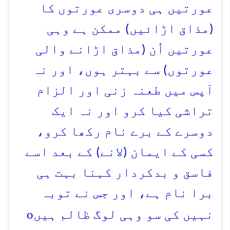
عورتیں ہی دوسری عورتوں کا
(مذاق اڑائیں) ممکن ہے وہی
عورتیں اُن (مذاق اڑانے والی
عورتوں) سے بہتر ہوں، اور نہ
آپس میں طعنہ زنی اور الزام
تراشی کیا کرو اور نہ ایک
دوسرے کے برے نام رکھا کرو،
کسی کے ایمان (لانے) کے بعد اسے
فاسق و بدکردار کہنا بہت ہی
برا نام ہے، اور جس نے توبہ
o
نہیں کی سو وہی لوگ ظالم ہیں