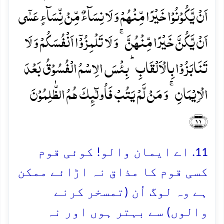
اَنۡ یَّکُوۡنُوۡا خَیۡرًا مِّنۡہُمۡ وَ لَا نِسَآءٌ مِّنۡ نِّسَآءٍ عَسٰۤی
اَنۡ یَّکُنَّ خَیۡرًا مِّنۡہُنَّ ۚ وَ لَا تَلۡمِزُوۡۤا اَنۡفُسَکُمۡ وَ لَا
تَنَابَزُوۡا بِالۡاَلۡقَابِ ؕ بِئۡسَ الِاسۡمُ الۡفُسُوۡقُ بَعۡدَ
الۡاِیۡمَانِ ۚ وَ مَنۡ لَّمۡ یَتُبۡ فَاُولٰٓئِکَ ہُمُ الظّٰلِمُوۡنَ
﴿۱۱﴾
11. اے ایمان والو! کوئی قوم
کسی قوم کا مذاق نہ اڑائے ممکن
ہے وہ لوگ اُن (تمسخر کرنے
والوں) سے بہتر ہوں اور نہ