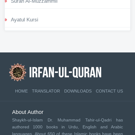
Surah Al-Muzzammil
Ayatul Kursi
HOME
TRANSLATOR
DOWNLOADS
CONTACT US
About Author
Shaykh-ul-Islam Dr. Muhammad Tahir-ul-Qadri has
authored 1000 books in Urdu, English and Arabic
languages. About 650 of these Islamic books have been