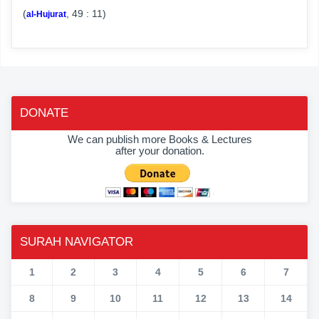
(
, 49 : 11)
al-Hujurat
DONATE
We can publish more Books & Lectures
after your donation.
SURAH NAVIGATOR
1
2
3
4
5
6
7
8
9
10
11
12
13
14