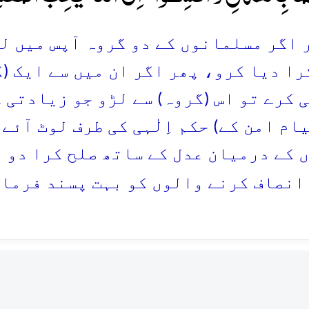
اگر مسلمانوں کے دو گروہ آپس میں لڑائ
را دیا کرو، پھر اگر ان میں سے ایک (
 کرے تو اس (گروہ) سے لڑو جو زیادتی 
یام امن کے) حکم اِلٰہی کی طرف لوٹ آئے
 کے درمیان عدل کے ساتھ صلح کرا دو 
انصاف کرنے والوں کو بہت پسند فرمات