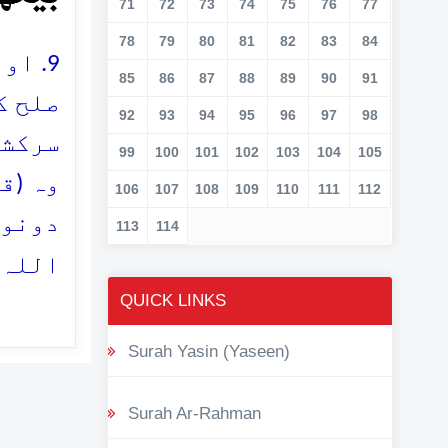
71
72
73
74
75
76
77
78
79
80
81
82
83
84
اور 
85
86
87
88
89
90
91
صلح ک
92
93
94
95
96
97
98
سرکشی
99
100
101
102
103
104
105
وہ (ق
106
107
108
109
110
111
112
دونوں
113
114
اللہ 
QUICK LINKS
Surah Yasin (Yaseen)
Surah Ar-Rahman