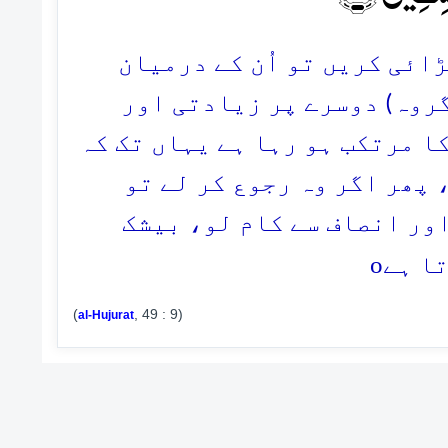
9. ی کریں تو اُن کے درمیان
گروہ) دوسرے پر زیادتی اور
کا مرتکب ہو رہا ہے یہاں تک کہ
، پھر اگر وہ رجوع کر لے تو
اور انصاف سے کام لو، بیشک
o
ا ہے
(
, 49 : 9)
al-Hujurat