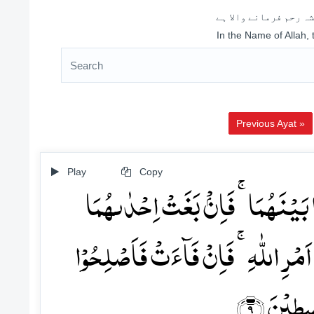
ہ رحم فرمانے والا ہے
In the Name of Allah,
Previous Ayat »
Play
Copy
ا بَیۡنَہُمَا ۚ فَاِنۡۢ بَغَتۡ اِحۡدٰىہُمَا
 اَمۡرِ اللّٰہِ ۚ فَاِنۡ فَآءَتۡ فَاَصۡلِحُوۡا
سِطِیۡنَ ﴿۹