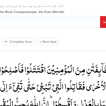
اللہ کے نام سے شروع جو نہایت مہربان ہمیش
 the Most Compassionate, the Ever-Merciful
S
Complete Sura
« Next Ayat
طَآئِفَتٰنِ مِنَ الۡمُؤۡمِنِیۡنَ اقۡتَتَلُوۡا فَاَصۡلِحُوۡ
اُخۡرٰی فَقَاتِلُوا الَّتِیۡ تَبۡغِیۡ حَتّٰی تَفِیۡٓءَ اِلٰۤی
مَا بِالۡعَدۡلِ وَ اَقۡسِطُوۡا ؕ اِنَّ اللّٰہَ یُحِبُّ الۡمُقۡ