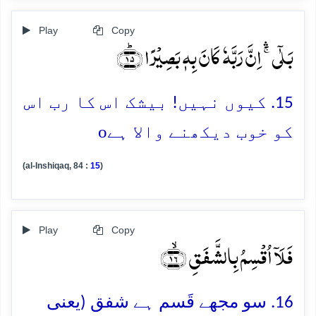
Play
Copy
بَلٰۤی ۚۛ اِنَّ رَبَّہٗ کَانَ بِہٖ بَصِیۡرًا ﴿ؕ۱۵﴾
15. کیوں نہیں! بیشک اس کا رب اس
o
کو خوب دیکھنے والا ہے
(al-Inshiqaq, 84 :
15
)
Play
Copy
فَلَاۤ اُقۡسِمُ بِالشَّفَقِ ﴿ۙ۱۶﴾
16. سو مجھے قَسم ہے شفق (یعنی