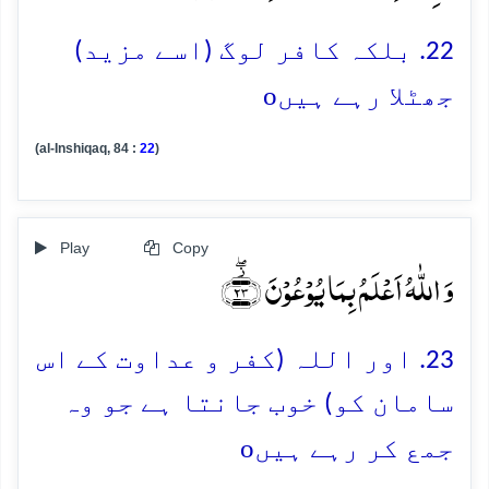
22. بلکہ کافر لوگ (اسے مزید)
o
جھٹلا رہے ہیں
(al-Inshiqaq, 84 :
22
)
Play
Copy
وَ اللّٰہُ اَعۡلَمُ بِمَا یُوۡعُوۡنَ ﴿۫ۖ۲۳﴾
23. اور اللہ (کفر و عداوت کے اس
سامان کو) خوب جانتا ہے جو وہ
o
جمع کر رہے ہیں