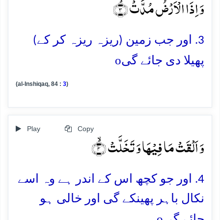
وَ اِذَا الۡاَرۡضُ مُدَّتۡ ۙ﴿۳﴾
3. اور جب زمین (ریزہ ریزہ کر کے)
o
پھیلا دی جائے گی
(al-Inshiqaq, 84 :
3
)
Play
Copy
وَ اَلۡقَتۡ مَا فِیۡہَا وَ تَخَلَّتۡ ۙ﴿۴﴾
4. اور جو کچھ اس کے اندر ہے وہ اسے
نکال باہر پھینکے گی اور خالی ہو
o
جائے گی