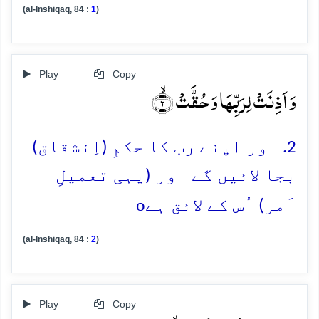
(al-Inshiqaq, 84 :
1
)
Play
Copy
وَ اَذِنَتۡ لِرَبِّہَا وَ حُقَّتۡ ۙ﴿۲﴾
2. اور اپنے رب کا حکمِ (اِنشقاق)
بجا لائیں گے اور (یہی تعمیلِ
o
اَمر) اُس کے لائق ہے
(al-Inshiqaq, 84 :
2
)
Play
Copy