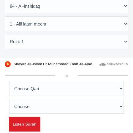
or
Listen Surah