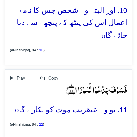
10. اور البتہ وہ شخص جس کا نامۂ
اعمال اس کی پیٹھ کے پیچھے سے دیا
o
جائے گا
(al-Inshiqaq, 84 :
10
)
Play
Copy
فَسَوۡفَ یَدۡعُوۡا ثُبُوۡرًا ﴿ۙ۱۱﴾
o
11. تو وہ عنقریب موت کو پکارے گا
(al-Inshiqaq, 84 :
11
)