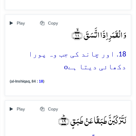
Play
Copy
وَ الۡقَمَرِ اِذَا اتَّسَقَ ﴿ۙ۱۸﴾
18. اور چاند کی جب وہ پورا
o
دکھائی دیتا ہے
(al-Inshiqaq, 84 :
18
)
Play
Copy
لَتَرۡکَبُنَّ طَبَقًا عَنۡ طَبَقٍ ﴿ؕ۱۹﴾