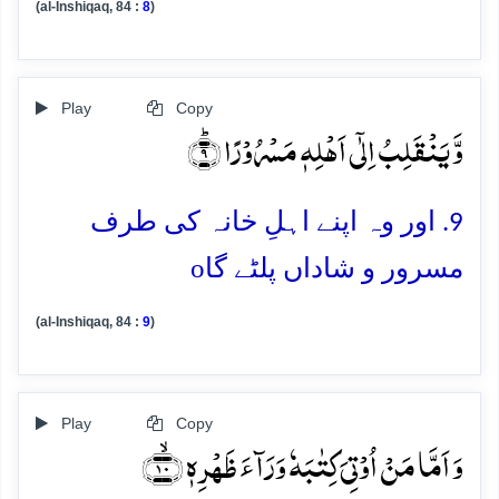
(al-Inshiqaq, 84 :
8
)
Play
Copy
وَّ یَنۡقَلِبُ اِلٰۤی اَہۡلِہٖ مَسۡرُوۡرًا ؕ﴿۹﴾
9. اور وہ اپنے اہلِ خانہ کی طرف
o
مسرور و شاداں پلٹے گا
(al-Inshiqaq, 84 :
9
)
Play
Copy
وَ اَمَّا مَنۡ اُوۡتِیَ کِتٰبَہٗ وَرَآءَ ظَہۡرِہٖ ﴿ۙ۱۰﴾