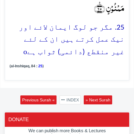
مَمۡنُوۡنٍ ﴿٪۲۵﴾
25. مگر جو لوگ ایمان لائے اور
نیک عمل کرتے ہیں ان کے لئے
o
غیر منقطع (دائمی) ثواب ہے
(al-Inshiqaq, 84 :
25
)
Previous Surah «
INDEX
» Next Surah
DONATE
We can publish more Books & Lectures