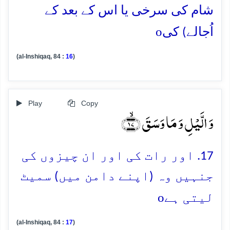
شام کی سرخی یا اس کے بعد کے
o
اُجالے) کی
(al-Inshiqaq, 84 :
16
)
Play
Copy
وَ الَّیۡلِ وَ مَا وَسَقَ ﴿ۙ۱۷﴾
17. اور رات کی اور ان چیزوں کی
جنہیں وہ (اپنے دامن میں) سمیٹ
o
لیتی ہے
(al-Inshiqaq, 84 :
17
)