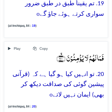
19. تم یقیناً طبق در طبق ضرور
o
سواری کرتے ہوئے جاؤ گے
(al-Inshiqaq, 84 :
19
)
Play
Copy
فَمَا لَہُمۡ لَا یُؤۡمِنُوۡنَ ﴿ۙ۲۰﴾
20. تو انہیں کیا ہو گیا ہے کہ (قرآنی
پیشین گوئی کی صداقت دیکھ کر
o
بھی) ایمان نہیں لاتے
(al-Inshiqaq, 84 :
20
)