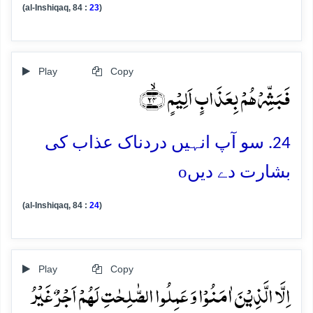
(al-Inshiqaq, 84 :
23
)
Play
Copy
فَبَشِّرۡہُمۡ بِعَذَابٍ اَلِیۡمٍ ﴿ۙ۲۴﴾
24. سو آپ انہیں دردناک عذاب کی
o
بشارت دے دیں
(al-Inshiqaq, 84 :
24
)
Play
Copy
اِلَّا الَّذِیۡنَ اٰمَنُوۡا وَ عَمِلُوا الصّٰلِحٰتِ لَہُمۡ اَجۡرٌ غَیۡرُ