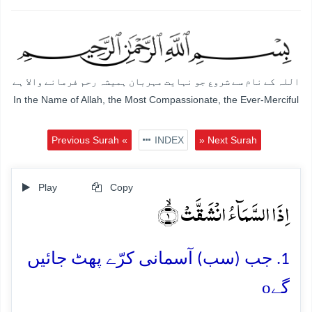
اللہ کے نام سے شروع جو نہایت مہربان ہمیشہ رحم فرمانے والا ہے
In the Name of Allah, the Most Compassionate, the Ever-Merciful
Previous Surah «
INDEX
» Next Surah
Play
Copy
اِذَا السَّمَآءُ انۡشَقَّتۡ ۙ﴿۱﴾
1. جب (سب) آسمانی کرّے پھٹ جائیں
o
گے