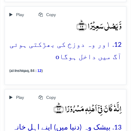
Play
Copy
وَّ یَصۡلٰی سَعِیۡرًا ﴿ؕ۱۲﴾
12. اور وہ دوزخ کی بھڑکتی ہوئی
o
آگ میں داخل ہوگا
(al-Inshiqaq, 84 :
12
)
Play
Copy
اِنَّہٗ کَانَ فِیۡۤ اَہۡلِہٖ مَسۡرُوۡرًا ﴿ؕ۱۳﴾
13. بیشک وہ (دنیا میں) اپنے اہلِ خانہ