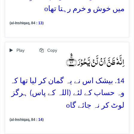
o
میں خوش و خرم رہتا تھا
(al-Inshiqaq, 84 :
13
)
Play
Copy
اِنَّہٗ ظَنَّ اَنۡ لَّنۡ یَّحُوۡرَ ﴿ۚۛ۱۴﴾
14. بیشک اس نے یہ گمان کر لیا تھا کہ
وہ حساب کے لئے (اللہ کے پاس) ہرگز
o
لوٹ کر نہ جائے گا
(al-Inshiqaq, 84 :
14
)