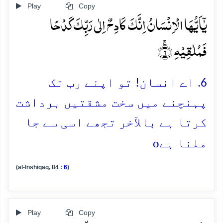
Play
Copy
یٰۤاَیُّہَا الۡاِنۡسَانُ اِنَّکَ کَادِحٌ اِلٰی رَبِّکَ کَدۡحًا
فَمُلٰقِیۡہِ ۚ﴿۶﴾
6. اے انسان! تو اپنے رب تک
پہنچنے میں سخت مشقتیں برداشت
کرتا ہے بالآخر تجھے اسی سے جا
o
ملنا ہے
(al-Inshiqaq, 84 :
6
)
Play
Copy