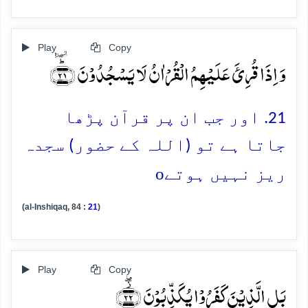
Play
Copy
وَ اِذَا قُرِئَ عَلَیۡہِمُ الۡقُرۡاٰنُ لَا یَسۡجُدُوۡنَ ﴿ؕٛ۲۱﴾
21. اور جب ان پر قرآن پڑھا
جاتا ہے تو (اللہ کے حضور) سجدہ
o
ریز نہیں ہوتے
(al-Inshiqaq, 84 :
21
)
Play
Copy
بَلِ الَّذِیۡنَ کَفَرُوۡا یُکَذِّبُوۡنَ ﴿۫ۖ۲۲﴾