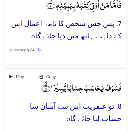
فَاَمَّا مَنۡ اُوۡتِیَ کِتٰبَہٗ بِیَمِیۡنِہٖ ۙ﴿۷﴾
7. پس جس شخص کا نامۂ اعمال اس
o
کے داہنے ہاتھ میں دیا جائے گا
(al-Inshiqaq, 84 :
7
)
Play
Copy
فَسَوۡفَ یُحَاسَبُ حِسَابًا یَّسِیۡرًا ۙ﴿۸﴾
8. تو عنقریب اس سے آسان سا
o
حساب لیا جائے گا