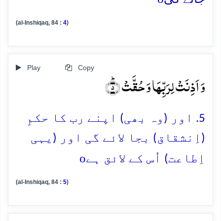
(al-Inshiqaq, 84 :
4
)
Play
Copy
وَ اَذِنَتۡ لِرَبِّہَا وَ حُقَّتۡ ؕ﴿۵﴾
5. اور (وہ بھی) اپنے رب کا حکمِ
(اِنشقاق) بجا لائے گی اور (یہی
o
اِطاعت) اُس کے لائق ہے
(al-Inshiqaq, 84 :
5
)