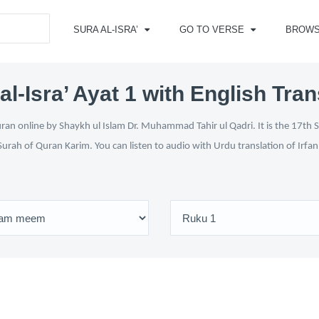
SURA AL-ISRA’
GO TO VERSE
BROW
al-Isra’ Ayat 1 with English Tran
uran online by Shaykh ul Islam Dr. Muhammad Tahir ul Qadri. It is the 17th S
Surah of Quran Karim. You can listen to audio with Urdu translation of Irfa