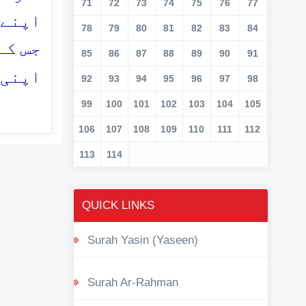
71
72
73
74
75
76
77
اپنے 
78
79
80
81
82
83
84
جس کے
85
86
87
88
89
90
91
اپنی 
92
93
94
95
96
97
98
99
100
101
102
103
104
105
106
107
108
109
110
111
112
113
114
QUICK LINKS
Surah Yasin (Yaseen)
Surah Ar-Rahman