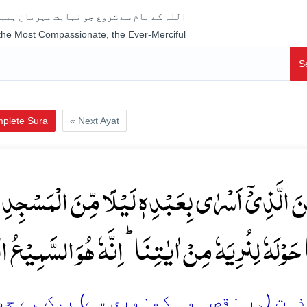
اللہ کے نام سے شروع جو نہایت مہربان ہمیش
 the Most Compassionate, the Ever-Merciful
S
plete Sura
« Next Ayat
 الَّذِیۡۤ اَسۡرٰی بِعَبۡدِہٖ لَیۡلًا مِّنَ الۡمَسۡجِدِ ا
ا حَوۡلَہٗ لِنُرِیَہٗ مِنۡ اٰیٰتِنَا ؕ اِنَّہٗ ہُوَ السَّمِیۡعُ ا
ات (ہر نقص اور کمزوری سے) پاک ہے جو ر