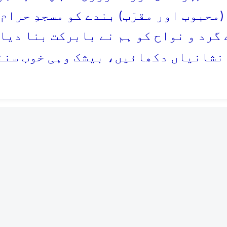
(محبوب اور مقرّب) بندے کو مسجدِ حرام س
 گرد و نواح کو ہم نے بابرکت بنا دیا 
نشانیاں دکھائیں، بیشک وہی خوب سننے 