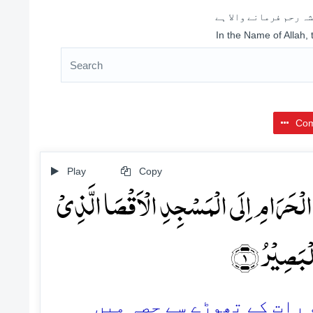
ہ رحم فرمانے والا ہے
In the Name of Allah,
Com
Play
Copy
لۡحَرَامِ اِلَی الۡمَسۡجِدِ الۡاَقۡصَا الَّذِیۡ
لۡبَصِیۡرُ ﴿۱
1. ات کے تھوڑے سے حصہ میں