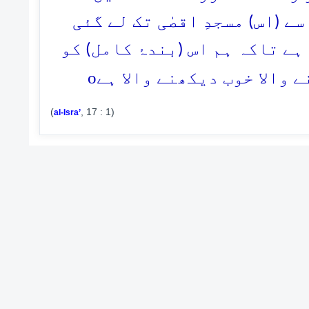
ے (اس) مسجدِ اقصٰی تک لے گئی
ہے تاکہ ہم اس (بندۂ کامل) کو
o
والا خوب دیکھنے والا ہے
(
, 17 : 1)
al-Isra’