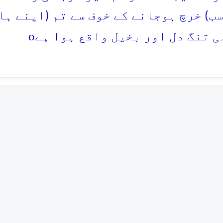
سب) خرچ ہوجانے کے خوف سے تم (اپنے ہ
o
ی تنگ دل اور بخیل واقع ہوا ہے