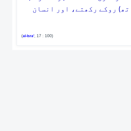
اتھ) روکے رکھتے، اور انسان
(
, 17 : 100)
al-Isra’