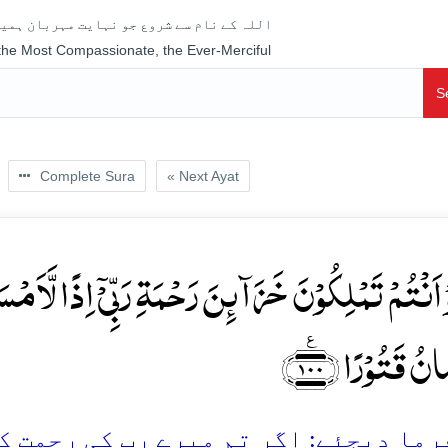
اللہ کے نام سے شروع جو نہایت مہربان ہمیش
 the Most Compassionate, the Ever-Merciful
S
Complete Sura
« Next Ayat
ۡ اَنۡتُمۡ تَمۡلِکُوۡنَ خَزَآئِنَ رَحۡمَۃِ رَبِّیۡۤ اِذًا لَّا
َانُ قَتُوۡرًا ﴿۱۰۰
ما دیجئے: اگر تم میرے رب کی رحمت کے خ