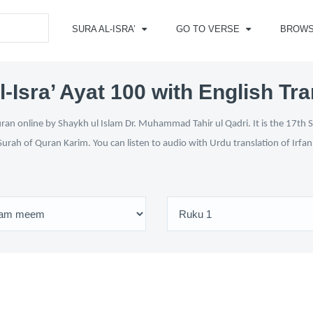
SURA AL-ISRA’
GO TO VERSE
BROW
l-Isra’ Ayat 100 with English Tra
uran online by Shaykh ul Islam Dr. Muhammad Tahir ul Qadri. It is the 17th S
Surah of Quran Karim. You can listen to audio with Urdu translation of Irfa