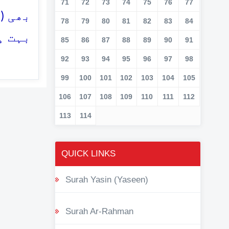
71
72
73
74
75
76
77
بھی (
78
79
80
81
82
83
84
بہت ہ
85
86
87
88
89
90
91
92
93
94
95
96
97
98
99
100
101
102
103
104
105
106
107
108
109
110
111
112
113
114
QUICK LINKS
Surah Yasin (Yaseen)
Surah Ar-Rahman