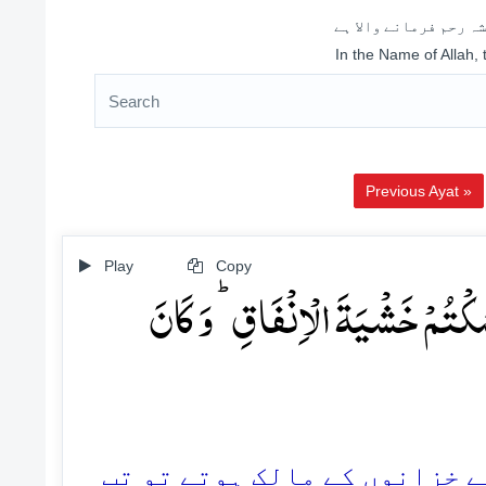
ہ رحم فرمانے والا ہے
In the Name of Allah,
Previous Ayat »
Play
Copy
َمۡسَکۡتُمۡ خَشۡیَۃَ الۡاِنۡفَاقِ ؕ وَ کَانَ
100. زانوں کے مالک ہوتے تو تب