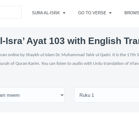
SURA AL-ISRA’
GO TO VERSE
BROW
l-Isra’ Ayat 103 with English Tra
uran online by Shaykh ul Islam Dr. Muhammad Tahir ul Qadri. It is the 17th S
Surah of Quran Karim. You can listen to audio with Urdu translation of Irfa