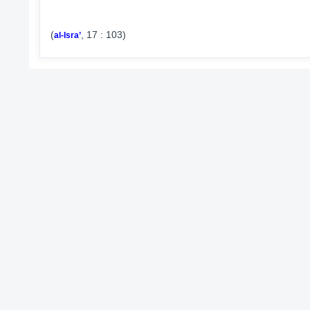
(
, 17 : 103)
al-Isra’