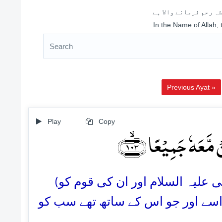
ہ رحم فرمانے والا ہے
In the Name of Allah,
Previous Ayat »
Play
Copy
 مَّعَہٗ جَمِیۡعًا ﴿۱۰۳
103. علیہ السلام اور ان کی قوم کو
 اسے اور جو اس کے ساتھ تھے سب کو