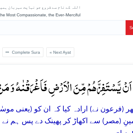
اللہ کے نام سے شروع جو نہایت مہربان ہمیش
 the Most Compassionate, the Ever-Merciful
S
Complete Sura
« Next Ayat
دَ اَنۡ یَّسۡتَفِزَّہُمۡ مِّنَ الۡاَرۡضِ فَاَغۡرَقۡنٰہُ وَ مَنۡ
ر (فرعون نے) ارادہ کیا کہ ان کو (یعنی موسٰی 
نِ (مصر) سے اکھاڑ کر پھینک دے پس ہم نے