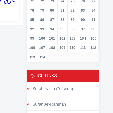
غرق کر
71
72
73
74
75
76
77
78
79
80
81
82
83
84
85
86
87
88
89
90
91
92
93
94
95
96
97
98
99
100
101
102
103
104
105
106
107
108
109
110
111
112
113
114
QUICK LINKS
Surah Yasin (Yaseen)
Surah Ar-Rahman