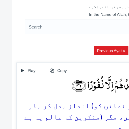
ہ رحم فرمانے والا ہے
In the Name of Allah,
Previous Ayat »
Play
Copy
ہُمۡ اِلَّا نُفُوۡرًا ﴿۴۱
41. ائح کو) انداز بدل کر بار
ں، مگر (منکرین کا عالم یہ ہے