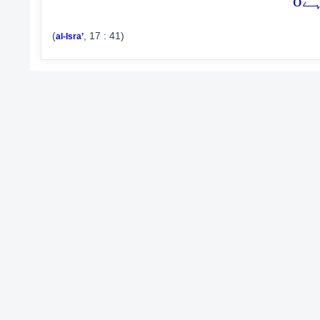
o
ہے
(
, 17 : 41)
al-Isra’