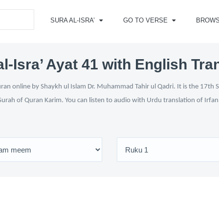
SURA AL-ISRA’
GO TO VERSE
BROW
l-Isra’ Ayat 41 with English Tra
uran online by Shaykh ul Islam Dr. Muhammad Tahir ul Qadri. It is the 17th S
Surah of Quran Karim. You can listen to audio with Urdu translation of Irfa