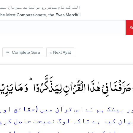
اللہ کے نام سے شروع جو نہایت مہربان ہمیش
 the Most Compassionate, the Ever-Merciful
S
Complete Sura
« Next Ayat
 صَرَّفۡنَا فِیۡ ہٰذَا الۡقُرۡاٰنِ لِیَذَّکَّرُوۡا ؕ وَ مَا یَزِیۡدُ
 بیشک ہم نے اس قرآن میں (حقائق اور نص
یان کیا ہے تاکہ لوگ نصیحت حاصل کری