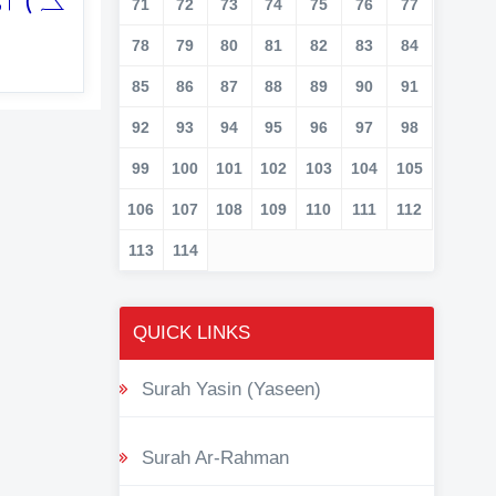
کہ) ا
71
72
73
74
75
76
77
78
79
80
81
82
83
84
85
86
87
88
89
90
91
92
93
94
95
96
97
98
99
100
101
102
103
104
105
106
107
108
109
110
111
112
113
114
QUICK LINKS
Surah Yasin (Yaseen)
Surah Ar-Rahman