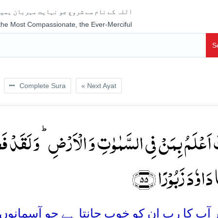
اللہ کے نام سے شروع جو نہایت مہربان ہمیش
 the Most Compassionate, the Ever-Merciful
S
Complete Sura
« Next Ayat
کَ اَعۡلَمُ بِمَنۡ فِی السَّمٰوٰتِ وَ الۡاَرۡضِ ؕ وَ لَقَدۡ 
 دَاوٗدَ زَبُوۡرًا ﴿۵۵
آپ کا رب ان کو خوب جانتا ہے جو آسمانوں اور