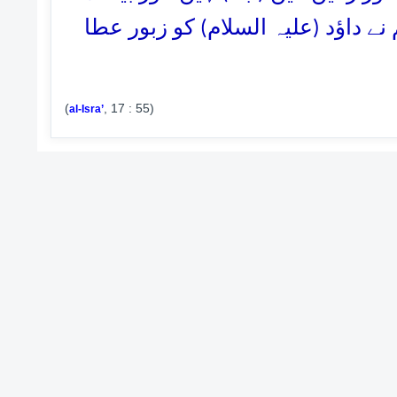
ے داؤد (علیہ السلام) کو زبور عطا
(
, 17 : 55)
al-Isra’