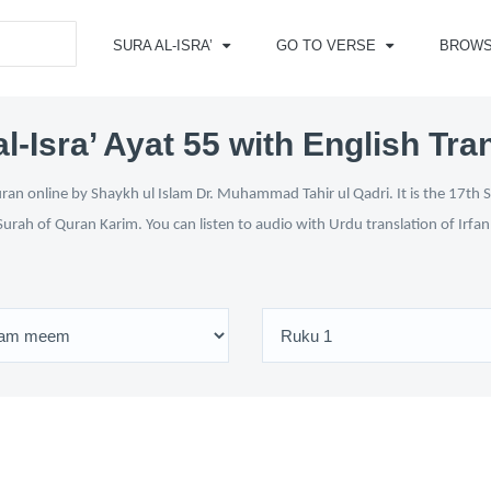
SURA AL-ISRA’
GO TO VERSE
BROW
l-Isra’ Ayat 55 with English Tra
uran online by Shaykh ul Islam Dr. Muhammad Tahir ul Qadri. It is the 17th S
Surah of Quran Karim. You can listen to audio with Urdu translation of Irfa