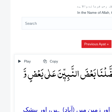
ہ رحم فرمانے والا ہے
In the Name of Allah,
Previous Ayat »
Play
Copy
فَضَّلۡنَا بَعۡضَ النَّبِیّٖنَ عَلٰی بَعۡضٍ وَّ
55.  زمین میں (آباد) ہیں، اور بیشک