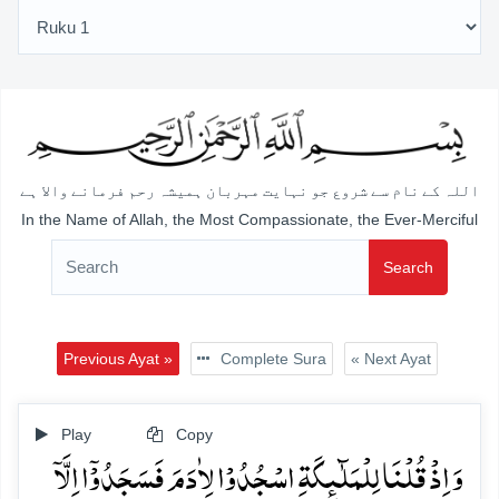
اللہ کے نام سے شروع جو نہایت مہربان ہمیشہ رحم فرمانے والا ہے
In the Name of Allah, the Most Compassionate, the Ever-Merciful
Search
Previous Ayat »
Complete Sura
« Next Ayat
Play
Copy
وَ اِذۡ قُلۡنَا لِلۡمَلٰٓئِکَۃِ اسۡجُدُوۡا لِاٰدَمَ فَسَجَدُوۡۤا اِلَّاۤ