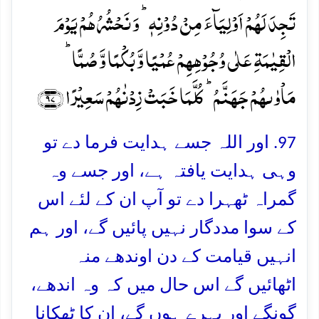
تَجِدَ لَہُمۡ اَوۡلِیَآءَ مِنۡ دُوۡنِہٖ ؕ وَ نَحۡشُرُہُمۡ یَوۡمَ
الۡقِیٰمَۃِ عَلٰی وُجُوۡہِہِمۡ عُمۡیًا وَّ بُکۡمًا وَّ صُمًّا ؕ
مَاۡوٰىہُمۡ جَہَنَّمُ ؕ کُلَّمَا خَبَتۡ زِدۡنٰہُمۡ سَعِیۡرًا ﴿۹۷﴾
97. اور اللہ جسے ہدایت فرما دے تو
وہی ہدایت یافتہ ہے، اور جسے وہ
گمراہ ٹھہرا دے تو آپ ان کے لئے اس
کے سوا مددگار نہیں پائیں گے، اور ہم
انہیں قیامت کے دن اوندھے منہ
اٹھائیں گے اس حال میں کہ وہ اندھے،
گونگے اور بہرے ہوں گے، ان کا ٹھکانا