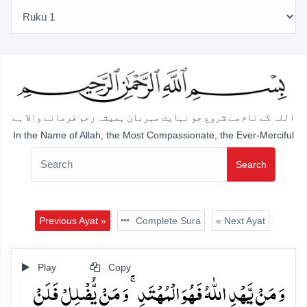
اللہ کے نام سے شروع جو نہایت مہربان ہمیشہ رحم فرمانے والا ہے
In the Name of Allah, the Most Compassionate, the Ever-Merciful
Search
Previous Ayat »
Complete Sura
« Next Ayat
Play
Copy
وَ مَنۡ یَّہۡدِ اللّٰہُ فَہُوَ الۡمُہۡتَدِ ۚ وَ مَنۡ یُّضۡلِلۡ فَلَنۡ