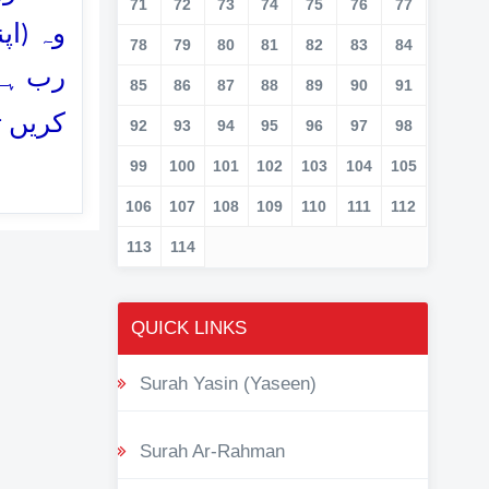
71
72
73
74
75
76
77
وہ (اپ
78
79
80
81
82
83
84
رب ہے
85
86
87
88
89
90
91
کریں 
92
93
94
95
96
97
98
99
100
101
102
103
104
105
106
107
108
109
110
111
112
113
114
QUICK LINKS
Surah Yasin (Yaseen)
Surah Ar-Rahman