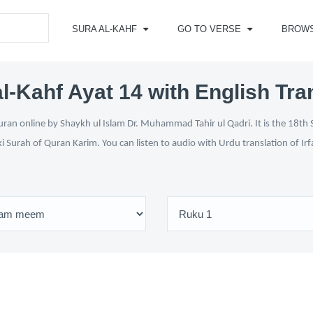
SURA AL-KAHF
GO TO VERSE
BROW
l-Kahf Ayat 14 with English Tra
ran online by Shaykh ul Islam Dr. Muhammad Tahir ul Qadri. It is the 18th 
ki Surah of Quran Karim. You can listen to audio with Urdu translation of Ir