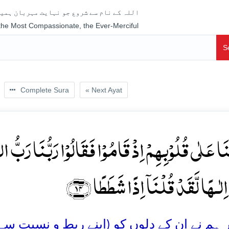
اللہ کے نام سے شروع جو نہایت مہربان ہمیش
 the Most Compassionate, the Ever-Merciful
S
Complete Sura
« Next Ayat
ۡنَا عَلٰی قُلُوۡبِہِمۡ اِذۡ قَامُوۡا فَقَالُوۡا رَبُّنَا رَبُّ
 اِلٰـہًا لَّقَدۡ قُلۡنَاۤ اِذًا شَطَطًا ﴿۱۴
ہم نے ان کے دلوں کو (اپنے ربط و نسبت سے)