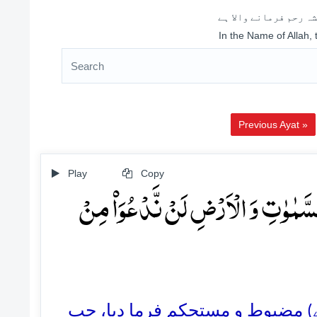
ہ رحم فرمانے والا ہے
In the Name of Allah,
Previous Ayat »
Play
Copy
 السَّمٰوٰتِ وَ الۡاَرۡضِ لَنۡ نَّدۡعُوَا۠ مِنۡ
14.  مضبوط و مستحکم فرما دیا، جب