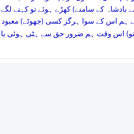
نے بادشاہ کے سامنے) کھڑے ہوئے تو کہنے لگے:
 ہم اس کے سوا ہرگز کسی (جھوٹے) معبود ک
تو) اس وقت ہم ضرور حق سے ہٹی ہوئی با