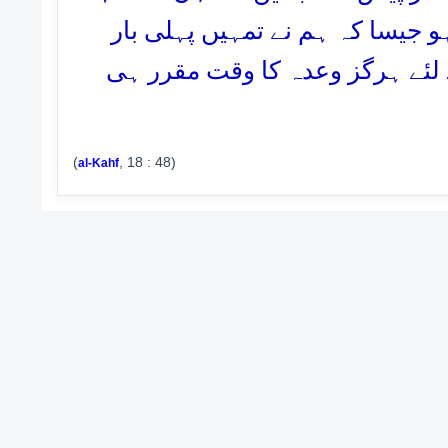
و جیسا کہ ہم نے تمہیں پہلی بار
رے لئے ہرگز وعدہ کا وقت مقرر ہی
(
, 18 : 48)
al-Kahf