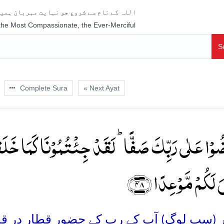
اللہ کے نام سے شروع جو نہایت مہربان ہمیش
 the Most Compassionate, the Ever-Merciful
S
Complete Sura
« Next Ayat
وۡا عَلٰی رَبِّکَ صَفًّا ؕ لَقَدۡ جِئۡتُمُوۡنَا کَمَا خَلَقۡنٰ
َ لَکُمۡ مَّوۡعِدًا ﴿۴۸
 (سب لوگ) آپ کے رب کے حضور قطار در قطار 