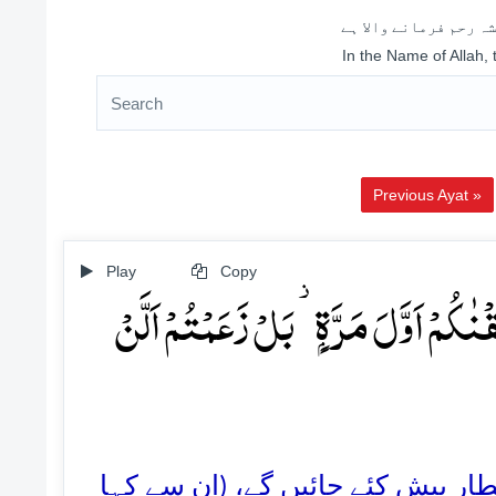
ہ رحم فرمانے والا ہے
In the Name of Allah,
Previous Ayat »
Play
Copy
کُمۡ اَوَّلَ مَرَّۃٍۭ ۫ بَلۡ زَعَمۡتُمۡ اَلَّنۡ
48. پیش کئے جائیں گے، (ان سے کہا