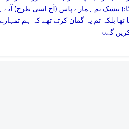
ا:) بیشک تم ہمارے پاس (آج اسی طرح) آئے ہ
یا تھا بلکہ تم یہ گمان کرتے تھے کہ ہم تمہا
o
ریں گے