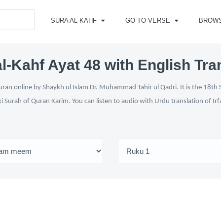
SURA AL-KAHF
GO TO VERSE
BROW
l-Kahf Ayat 48 with English Tra
ran online by Shaykh ul Islam Dr. Muhammad Tahir ul Qadri. It is the 18th 
ki Surah of Quran Karim. You can listen to audio with Urdu translation of Ir