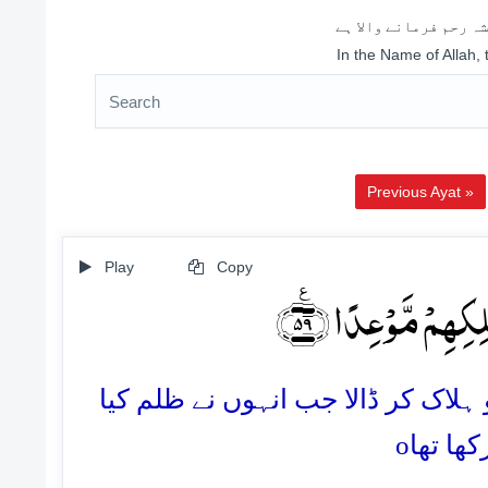
ہ رحم فرمانے والا ہے
In the Name of Allah,
Previous Ayat »
Play
Copy
ِکِہِمۡ مَّوۡعِدًا ﴿٪۵۹
59. اک کر ڈالا جب انہوں نے ظلم کیا
o
ھا تھا