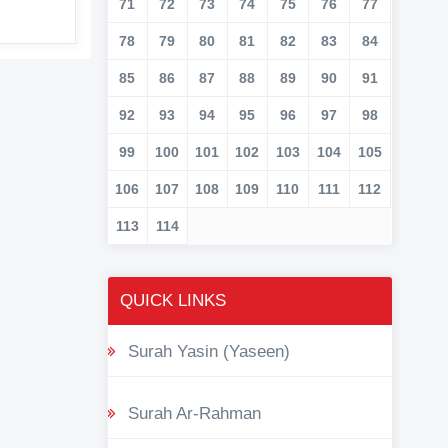
71
72
73
74
75
76
77
78
79
80
81
82
83
84
85
86
87
88
89
90
91
92
93
94
95
96
97
98
99
100
101
102
103
104
105
106
107
108
109
110
111
112
113
114
QUICK LINKS
Surah Yasin (Yaseen)
Surah Ar-Rahman