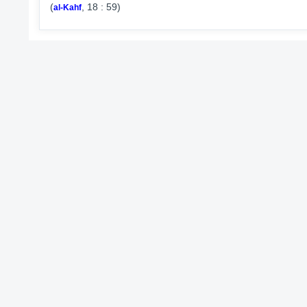
(
, 18 : 59)
al-Kahf