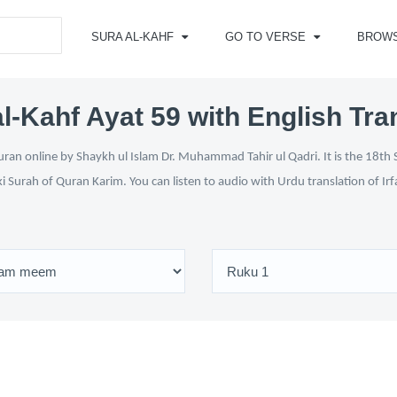
SURA AL-KAHF
GO TO VERSE
BROW
l-Kahf Ayat 59 with English Tra
ran online by Shaykh ul Islam Dr. Muhammad Tahir ul Qadri. It is the 18th 
ki Surah of Quran Karim. You can listen to audio with Urdu translation of Ir