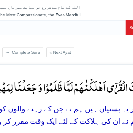
اللہ کے نام سے شروع جو نہایت مہربان ہمیش
 the Most Compassionate, the Ever-Merciful
S
Complete Sura
« Next Ayat
َ الۡقُرٰۤی اَہۡلَکۡنٰہُمۡ لَمَّا ظَلَمُوۡا وَ جَعَلۡنَا لِمَہۡل
یہ بستیاں ہیں ہم نے جن کے رہنے والوں کو ہل
 نے ان کی ہلاکت کے لئے ایک وقت مقرر کر رک