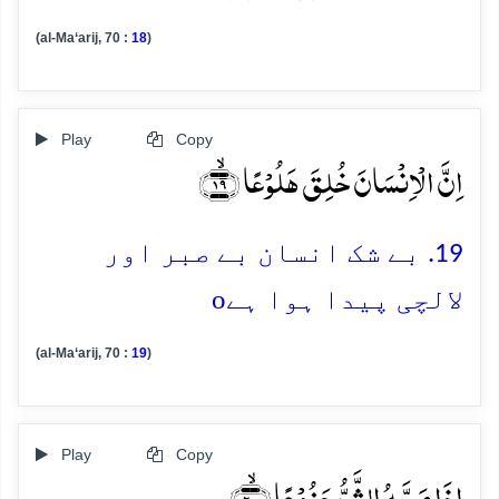
(al-Ma‘arij, 70 :
18
)
Play
Copy
اِنَّ الۡاِنۡسَانَ خُلِقَ ہَلُوۡعًا ﴿ۙ۱۹﴾
19. بے شک انسان بے صبر اور
o
لالچی پیدا ہوا ہے
(al-Ma‘arij, 70 :
19
)
Play
Copy
اِذَا مَسَّہُ الشَّرُّ جَزُوۡعًا ﴿ۙ۲۰﴾