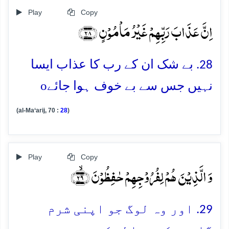
Play
Copy
اِنَّ عَذَابَ رَبِّہِمۡ غَیۡرُ مَاۡمُوۡنٍ ﴿۲۸﴾
28. بے شک ان کے رب کا عذاب ایسا
o
نہیں جس سے بے خوف ہوا جائے
(al-Ma‘arij, 70 :
28
)
Play
Copy
وَ الَّذِیۡنَ ہُمۡ لِفُرُوۡجِہِمۡ حٰفِظُوۡنَ ﴿ۙ۲۹﴾
29. اور وہ لوگ جو اپنی شرم