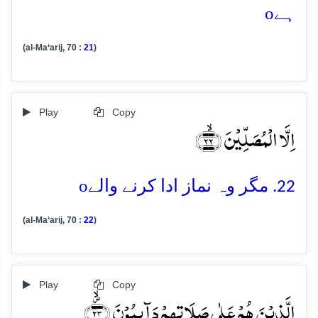
o
ہے
(al-Ma‘arij, 70 :
21
)
Play
Copy
اِلَّا الۡمُصَلِّیۡنَ ﴿ۙ۲۲﴾
o
22. مگر وہ نماز ادا کرنے والے
(al-Ma‘arij, 70 :
22
)
Play
Copy
الَّذِیۡنَ ہُمۡ عَلٰی صَلَاتِہِمۡ دَآئِمُوۡنَ ﴿۪ۙ۲۳﴾