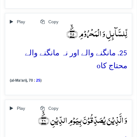
Play
Copy
لِّلسَّآئِلِ وَ الۡمَحۡرُوۡمِ ﴿۪ۙ۲۵﴾
25. مانگنے والے اور نہ مانگنے والے
o
محتاج کا
(al-Ma‘arij, 70 :
25
)
Play
Copy
وَ الَّذِیۡنَ یُصَدِّقُوۡنَ بِیَوۡمِ الدِّیۡنِ ﴿۪ۙ۲۶﴾