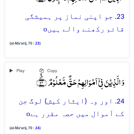
23. جو اپنی نماز پر ہمیشگی
o
قائم رکھنے والے ہیں
(al-Ma‘arij, 70 :
23
)
Play
Copy
وَ الَّذِیۡنَ فِیۡۤ اَمۡوَالِہِمۡ حَقٌّ مَّعۡلُوۡمٌ ﴿۪ۙ۲۴﴾
24. اور وہ (ایثار کیش) لوگ جن
o
کے اَموال میں حصہ مقرر ہے
(al-Ma‘arij, 70 :
24
)