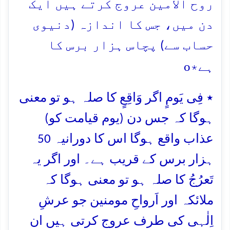
روح الامین عروج کرتے ہیں ایک
دن میں، جس کا اندازہ (دنیوی
حساب سے) پچاس ہزار برس کا
o
ہے٭
٭ فِی یَومٍ اگر وَاقِعٍ کا صلہ ہو تو معنی
ہوگا کہ جس دن (یوم قیامت کو)
عذاب واقع ہوگا اس کا دورانیہ 50
ہزار برس کے قریب ہے۔ اور اگر یہ
تَعرُجُ کا صلہ ہو تو معنی ہوگا کہ
ملائکہ اور اَرواحِ مومنین جو عرشِ
اِلٰہی کی طرف عروج کرتی ہیں ان