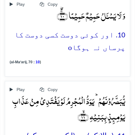
Play
Copy
وَ لَا یَسۡـَٔلُ حَمِیۡمٌ حَمِیۡمًا ﴿ۚۖ۱۰﴾
10. اور کوئی دوست کسی دوست کا
o
پرساں نہ ہوگا
(al-Ma‘arij, 70 :
10
)
Play
Copy
یُّبَصَّرُوۡنَہُمۡ ؕ یَوَدُّ الۡمُجۡرِمُ لَوۡ یَفۡتَدِیۡ مِنۡ عَذَابِ
یَوۡمِئِذٍۭ بِبَنِیۡہِ ﴿ۙ۱۱﴾