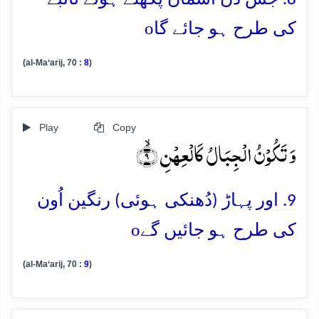
o
کی طرح ہو جائے گا
(al-Ma‘arij, 70 :
8
)
Play
Copy
وَ تَکُوۡنُ الۡجِبَالُ کَالۡعِہۡنِ ۙ﴿۹﴾
9. اور پہاڑ (دُھنکی ہوئی) رنگین اُون
o
کی طرح ہو جائیں گے
(al-Ma‘arij, 70 :
9
)