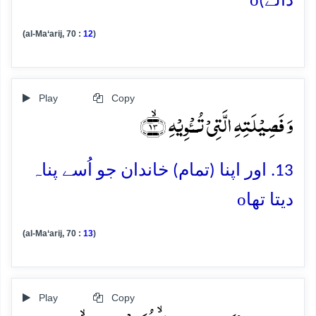
ڈالے)
(al-Ma‘arij, 70 :
12
)
Play
Copy
وَ فَصِیۡلَتِہِ الَّتِیۡ تُــٔۡوِیۡہِ ﴿ۙ۱۳﴾
13. اور اپنا (تمام) خاندان جو اُسے پناہ
o
دیتا تھا
(al-Ma‘arij, 70 :
13
)
Play
Copy