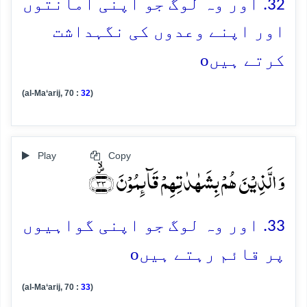
32. اور وہ لوگ جو اپنی امانتوں
اور اپنے وعدوں کی نگہداشت
o
کرتے ہیں
(al-Ma‘arij, 70 :
32
)
Play
Copy
وَ الَّذِیۡنَ ہُمۡ بِشَہٰدٰتِہِمۡ قَآئِمُوۡنَ ﴿۪ۙ۳۳﴾
33. اور وہ لوگ جو اپنی گواہیوں
o
پر قائم رہتے ہیں
(al-Ma‘arij, 70 :
33
)