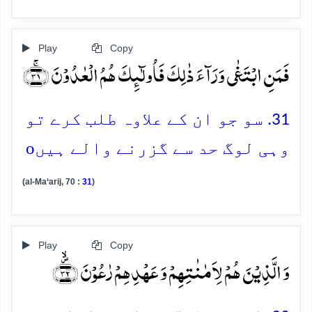
Play
Copy
فَمَنِ ابۡتَغٰی وَرَآءَ ذٰلِکَ فَاُولٰٓئِکَ ہُمُ الۡعٰدُوۡنَ ﴿ۚ۳۱﴾
31. سو جو ان کے علاوہ طلب کرے تو
o
وہی لوگ حد سے گزرنے والے ہیں
(al-Ma‘arij, 70 :
31
)
Play
Copy
وَ الَّذِیۡنَ ہُمۡ لِاَمٰنٰتِہِمۡ وَ عَہۡدِہِمۡ رٰعُوۡنَ ﴿۪ۙ۳۲﴾