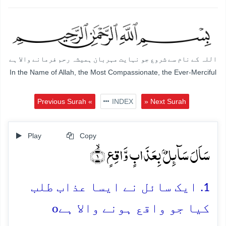
اللہ کے نام سے شروع جو نہایت مہربان ہمیشہ رحم فرمانے والا ہے
In the Name of Allah, the Most Compassionate, the Ever-Merciful
Previous Surah «
INDEX
» Next Surah
Play
Copy
سَاَلَ سَآئِلٌۢ بِعَذَابٍ وَّاقِعٍ ۙ﴿۱﴾
1. ایک سائل نے ایسا عذاب طلب
o
کیا جو واقع ہونے والا ہے