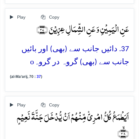
Play
Copy
عَنِ الۡیَمِیۡنِ وَ عَنِ الشِّمَالِ عِزِیۡنَ ﴿۳۷﴾
37. دائیں جانب سے (بھی) اور بائیں
o
جانب سے (بھی) گروہ در گروہ
(al-Ma‘arij, 70 :
37
)
Play
Copy
اَیَطۡمَعُ کُلُّ امۡرِیًٴ مِّنۡہُمۡ اَنۡ یُّدۡخَلَ جَنَّۃَ نَعِیۡمٍ
﴿ۙ۳۸﴾