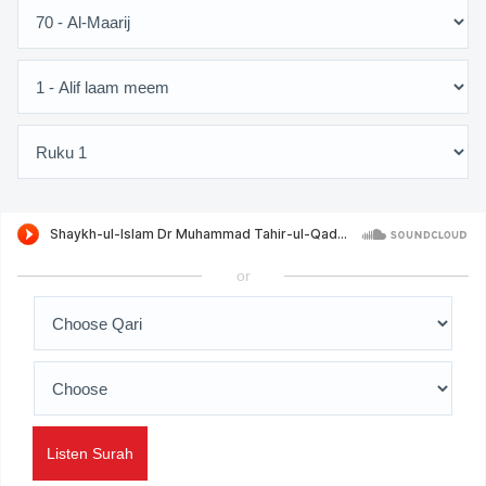
or
Listen Surah