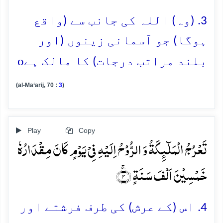
3. (وہ) اللہ کی جانب سے (واقع
ہوگا) جو آسمانی زینوں (اور
o
بلند مراتب درجات) کا مالک ہے
(al-Ma‘arij, 70 :
3
)
Play
Copy
تَعۡرُجُ الۡمَلٰٓئِکَۃُ وَ الرُّوۡحُ اِلَیۡہِ فِیۡ یَوۡمٍ کَانَ مِقۡدَارُہٗ
خَمۡسِیۡنَ اَلۡفَ سَنَۃٍ ۚ﴿۴﴾
4. اس (کے عرش) کی طرف فرشتے اور