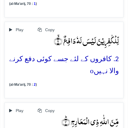
(al-Ma‘arij, 70 :
1
)
Play
Copy
لِّلۡکٰفِرِیۡنَ لَیۡسَ لَہٗ دَافِعٌ ۙ﴿۲﴾
2. کافروں کے لئے جسے کوئی دفع کرنے
o
والا نہیں
(al-Ma‘arij, 70 :
2
)
Play
Copy
مِّنَ اللّٰہِ ذِی الۡمَعَارِجِ ؕ﴿۳﴾