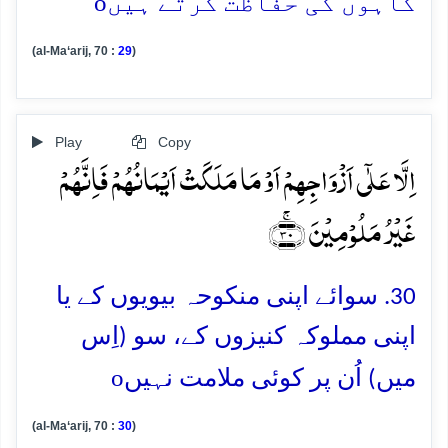
o
گاہوں کی حفاظت کرتے ہیں
(al-Ma‘arij, 70 :
29
)
Play
Copy
اِلَّا عَلٰۤی اَزۡوَاجِہِمۡ اَوۡ مَا مَلَکَتۡ اَیۡمَانُہُمۡ فَاِنَّہُمۡ
غَیۡرُ مَلُوۡمِیۡنَ ﴿ۚ۳۰﴾
30. سوائے اپنی منکوحہ بیویوں کے یا
اپنی مملوکہ کنیزوں کے، سو (اِس
o
میں) اُن پر کوئی ملامت نہیں
(al-Ma‘arij, 70 :
30
)