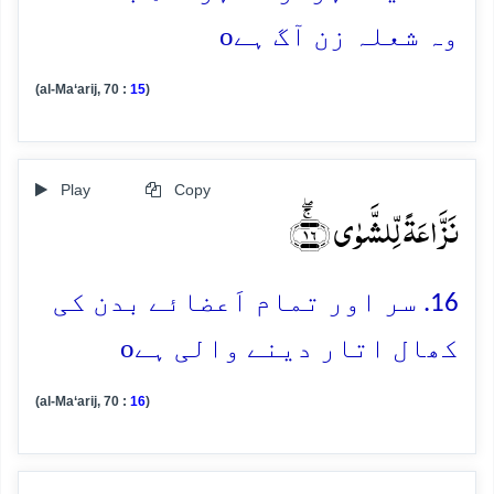
o
وہ شعلہ زن آگ ہے
(al-Ma‘arij, 70 :
15
)
Play
Copy
نَزَّاعَۃً لِّلشَّوٰی ﴿ۚۖ۱۶﴾
16. سر اور تمام اَعضائے بدن کی
o
کھال اتار دینے والی ہے
(al-Ma‘arij, 70 :
16
)