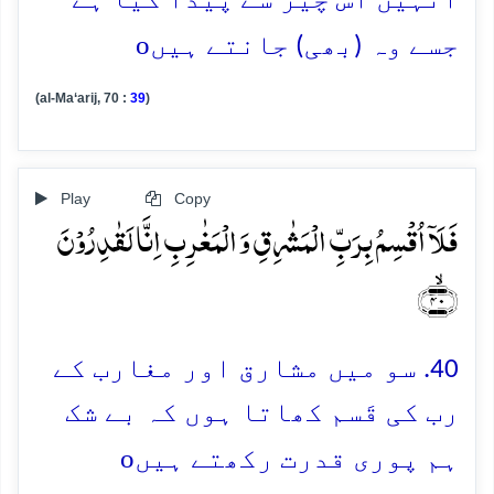
انہیں اس چیز سے پیدا کیا ہے
o
جسے وہ (بھی) جانتے ہیں
(al-Ma‘arij, 70 :
39
)
Play
Copy
فَلَاۤ اُقۡسِمُ بِرَبِّ الۡمَشٰرِقِ وَ الۡمَغٰرِبِ اِنَّا لَقٰدِرُوۡنَ
﴿ۙ۴۰﴾
40. سو میں مشارق اور مغارب کے
رب کی قَسم کھاتا ہوں کہ بے شک
o
ہم پوری قدرت رکھتے ہیں