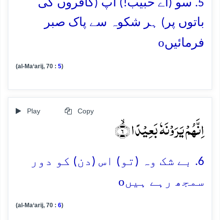
5. سو (اے حبیب!) آپ (کافروں کی
باتوں پر) ہر شکوہ سے پاک صبر
o
فرمائیں
(al-Ma‘arij, 70 :
5
)
Play
Copy
اِنَّہُمۡ یَرَوۡنَہٗ بَعِیۡدًا ۙ﴿۶﴾
6. بے شک وہ (تو) اس (دن) کو دور
o
سمجھ رہے ہیں
(al-Ma‘arij, 70 :
6
)