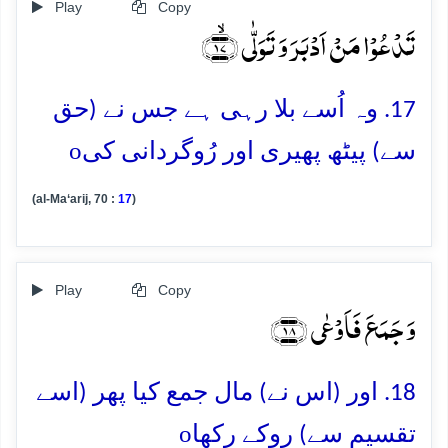
Play
Copy
تَدۡعُوۡا مَنۡ اَدۡبَرَ وَ تَوَلّٰی ﴿ۙ۱۷﴾
17. وہ اُسے بلا رہی ہے جس نے (حق
o
سے) پیٹھ پھیری اور رُوگردانی کی
(al-Ma‘arij, 70 :
17
)
Play
Copy
وَ جَمَعَ فَاَوۡعٰی ﴿۱۸﴾
18. اور (اس نے) مال جمع کیا پھر (اسے
o
تقسیم سے) روکے رکھا