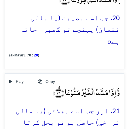
20. جب اسے مصیبت (یا مالی
نقصان) پہنچے تو گھبرا جاتا
o
ہے
(al-Ma‘arij, 70 :
20
)
Play
Copy
وَّ اِذَا مَسَّہُ الۡخَیۡرُ مَنُوۡعًا ﴿ۙ۲۱﴾
21. اور جب اسے بھلائی (یا مالی
فراخی) حاصل ہو تو بخل کرتا