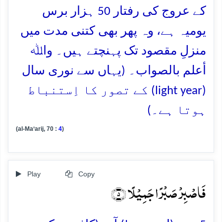
کے عروج کی رفتار 50 ہزار برس
یومیہ ہے، وہ پھر بھی کتنی مدت میں
منزلِ مقصود تک پہنچتے ہیں۔ واﷲ
أعلم بالصواب۔ (یہاں سے نوری سال
(light year) کے تصور کا اِستنباط
ہوتا ہے۔)
(al-Ma‘arij, 70 :
4
)
Play
Copy
فَاصۡبِرۡ صَبۡرًا جَمِیۡلًا ﴿۵﴾