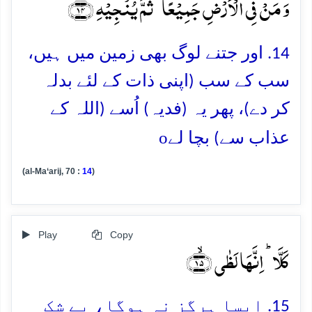
وَ مَنۡ فِی الۡاَرۡضِ جَمِیۡعًا ۙ ثُمَّ یُنۡجِیۡہِ ﴿ۙ۱۴﴾
14. اور جتنے لوگ بھی زمین میں ہیں،
سب کے سب (اپنی ذات کے لئے بدلہ
کر دے)، پھر یہ (فدیہ) اُسے (اللہ کے
o
عذاب سے) بچا لے
(al-Ma‘arij, 70 :
14
)
Play
Copy
کَلَّا ؕ اِنَّہَا لَظٰی ﴿ۙ۱۵﴾
15. ایسا ہرگز نہ ہوگا، بے شک