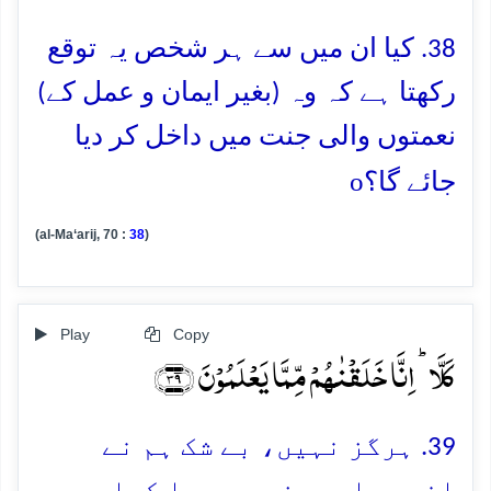
38. کیا ان میں سے ہر شخص یہ توقع
رکھتا ہے کہ وہ (بغیر ایمان و عمل کے)
نعمتوں والی جنت میں داخل کر دیا
o
جائے گا؟
(al-Ma‘arij, 70 :
38
)
Play
Copy
کَلَّا ؕ اِنَّا خَلَقۡنٰہُمۡ مِّمَّا یَعۡلَمُوۡنَ ﴿۳۹﴾
39. ہرگز نہیں، بے شک ہم نے