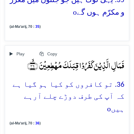
35. یہی لوگ ہیں جو جنتوں میں معزّز
o
و مکرّم ہوں گے
(al-Ma‘arij, 70 :
35
)
Play
Copy
فَمَالِ الَّذِیۡنَ کَفَرُوۡا قِبَلَکَ مُہۡطِعِیۡنَ ﴿ۙ۳۶﴾
36. تو کافروں کو کیا ہو گیا ہے
کہ آپ کی طرف دوڑے چلے آرہے
o
ہیں
(al-Ma‘arij, 70 :
36
)