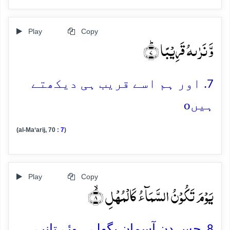
Play
Copy
وَّ نَرٰىہُ قَرِیۡبًا ؕ﴿۷﴾
7. اور ہم اسے قریب ہی دیکھتے
o
ہیں
(al-Ma‘arij, 70 :
7
)
Play
Copy
یَوۡمَ تَکُوۡنُ السَّمَآءُ کَالۡمُہۡلِ ۙ﴿۸﴾
8. جس دن آسمان پگھلے ہوئے تانبے