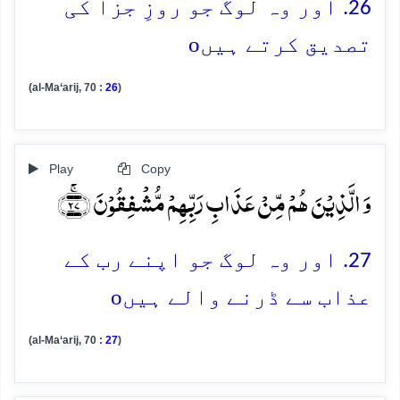
26. اور وہ لوگ جو روزِ جزا کی
o
تصدیق کرتے ہیں
(al-Ma‘arij, 70 :
26
)
Play
Copy
وَ الَّذِیۡنَ ہُمۡ مِّنۡ عَذَابِ رَبِّہِمۡ مُّشۡفِقُوۡنَ ﴿ۚ۲۷﴾
27. اور وہ لوگ جو اپنے رب کے
o
عذاب سے ڈرنے والے ہیں
(al-Ma‘arij, 70 :
27
)