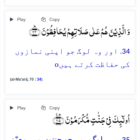
Play
Copy
وَ الَّذِیۡنَ ہُمۡ عَلٰی صَلَاتِہِمۡ یُحَافِظُوۡنَ ﴿ؕ۳۴﴾
34. اور وہ لوگ جو اپنی نمازوں
o
کی حفاظت کرتے ہیں
(al-Ma‘arij, 70 :
34
)
Play
Copy
اُولٰٓئِکَ فِیۡ جَنّٰتٍ مُّکۡرَمُوۡنَ ﴿ؕ٪۳۵﴾