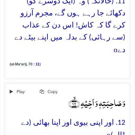
11. (حالانکہ) وہ (ایک دوسرے کو)
دکھائے جا رہے ہوں گے، مجرم آرزو
کرے گا کہ کاش! اس دن کے عذاب
(سے رہائی) کے بدلہ میں اپنے بیٹے دے
o
دے
(al-Ma‘arij, 70 :
11
)
Play
Copy
وَ صَاحِبَتِہٖ وَ اَخِیۡہِ ﴿ۙ۱۲﴾
12. اور اپنی بیوی اور اپنا بھائی (دے
o