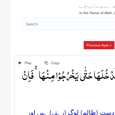
ہ رحم فرمانے والا ہے
In the Name of Allah,
Previous Ayat »
Play
Copy
ۡ نَّدۡخُلَہَا حَتّٰی یَخۡرُجُوۡا مِنۡہَا ۚ فَاِنۡ
22. ست (ظالم) لوگ (رہتے) ہیں اور