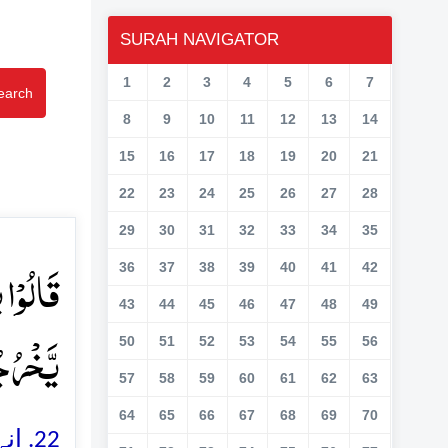
SURAH NAVIGATOR
1
2
3
4
5
6
7
earch
8
9
10
11
12
13
14
15
16
17
18
19
20
21
22
23
24
25
26
27
28
29
30
31
32
33
34
35
قَالُوۡا 
36
37
38
39
40
41
42
43
44
45
46
47
48
49
یَّخۡرُج﴾
50
51
52
53
54
55
56
57
58
59
60
61
62
63
64
65
66
67
68
69
70
انہو