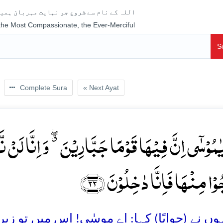
اللہ کے نام سے شروع جو نہایت مہربان ہمیش
 the Most Compassionate, the Ever-Merciful
S
Complete Sura
« Next Ayat
یٰمُوۡسٰۤی اِنَّ فِیۡہَا قَوۡمًا جَبَّارِیۡنَ ٭ۖ وَ اِنَّا لَن
ُوۡا مِنۡہَا فَاِنَّا دٰخِلُوۡنَ ﴿۲۲
ں نے (جوابًا) کہا: اے موسٰی! اس میں تو زبرد