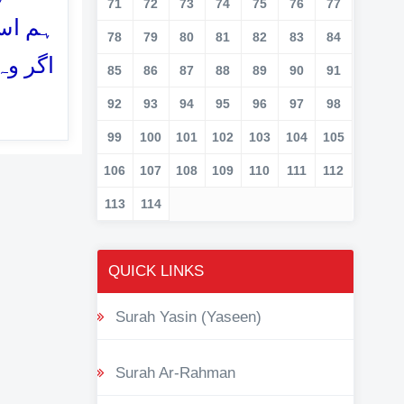
71
72
73
74
75
76
77
ہم اس
78
79
80
81
82
83
84
اگر وہ
85
86
87
88
89
90
91
92
93
94
95
96
97
98
99
100
101
102
103
104
105
106
107
108
109
110
111
112
113
114
QUICK LINKS
Surah Yasin (Yaseen)
Surah Ar-Rahman