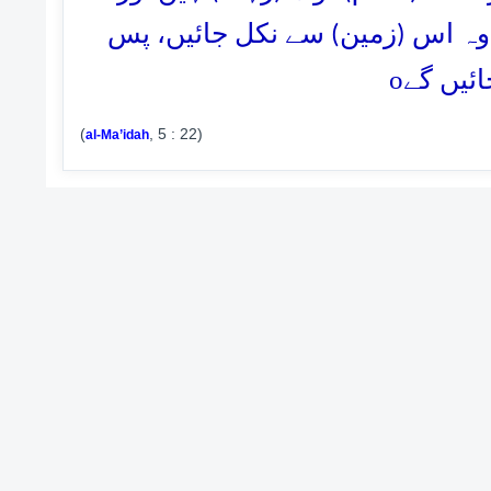
وہ اس (زمین) سے نکل جائیں، پس
o
ائیں گے
(
, 5 : 22)
al-Ma’idah