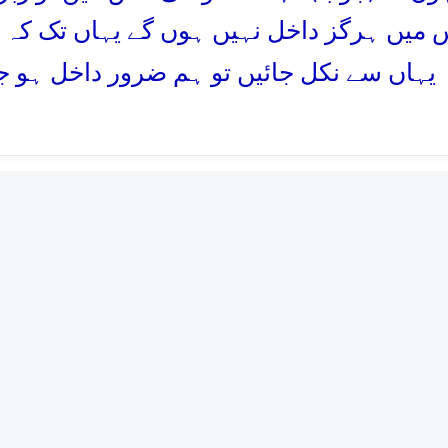
 میں ہرگز داخل نہیں ہوں گے یہاں تک کہ 
 یہاں سے نکل جائیں تو ہم ضرور داخل ہو ج